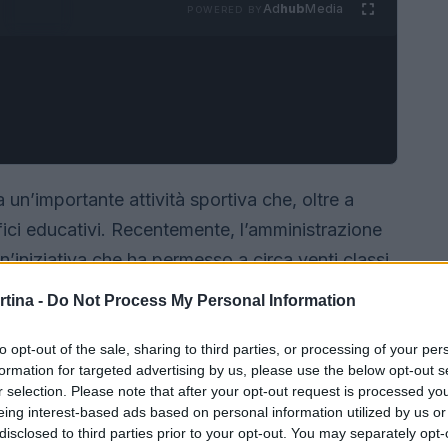
Ad
hub
Media
POWERED BY
un’importante attività sportiva che, oltre a
fici educativi. Recentemente, l’amministrazione
’iniziativa che ha permesso a circa venti classi
ort sulla pista allestita in piazza durante le
rtina -
Do Not Process My Personal Information
to opt-out of the sale, sharing to third parties, or processing of your per
formation for targeted advertising by us, please use the below opt-out s
r selection. Please note that after your opt-out request is processed y
eing interest-based ads based on personal information utilized by us or
disclosed to third parties prior to your opt-out. You may separately opt-