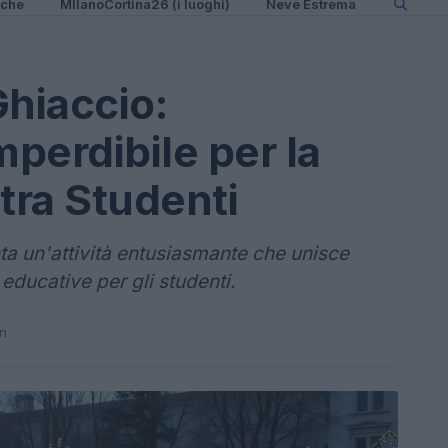
iche
MIlanoCortina26 (i luoghi)
Neve Estrema
Ghiaccio:
perdibile per la
tra Studenti
nta un'attività entusiasmante che unisce
educative per gli studenti.
in