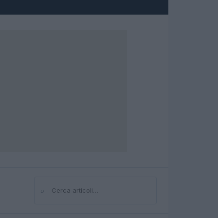
⌕
Cerca