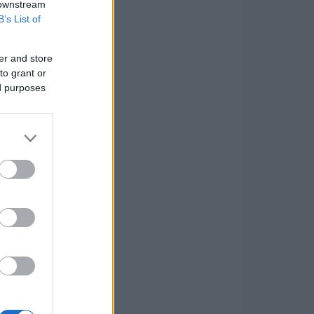
 downstream
B’s List of
er and store
to grant or
ed purposes