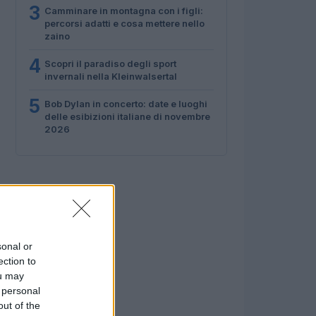
3
Camminare in montagna con i figli:
percorsi adatti e cosa mettere nello
zaino
4
Scopri il paradiso degli sport
invernali nella Kleinwalsertal
5
Bob Dylan in concerto: date e luoghi
delle esibizioni italiane di novembre
2026
sonal or
ection to
ou may
 personal
out of the