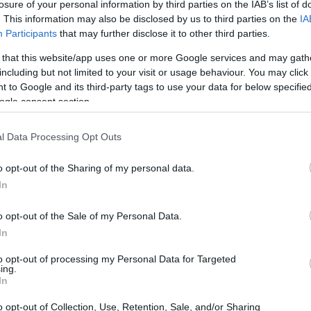
losure of your personal information by third parties on the IAB’s list of
. This information may also be disclosed by us to third parties on the
IA
Participants
that may further disclose it to other third parties.
 that this website/app uses one or more Google services and may gath
including but not limited to your visit or usage behaviour. You may click 
 to Google and its third-party tags to use your data for below specifi
ogle consent section.
l Data Processing Opt Outs
o opt-out of the Sharing of my personal data.
In
dimento unica
o opt-out of the Sale of my Personal Data.
In
o
non è solo un momento di svago, ma anche
to opt-out of processing my Personal Data for Targeted
otorie e di coordinazione poco frequentemente
ing.
In
egno fisico e mentale, poiché affrontare e
contribuisce a costruire la fiducia in se stessi e a
o opt-out of Collection, Use, Retention, Sale, and/or Sharing