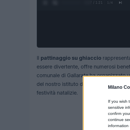
0:28 / 1:21
1
/
4
Il
pattinaggio su ghiaccio
rappresenta 
essere divertente, offre numerosi bene
comunale di Gallarate ha organizzato un
del nostro istituto di praticare questo sp
Milano Co
festività natalizie.
If you wish 
sensitive in
confirm you
continue se
information 