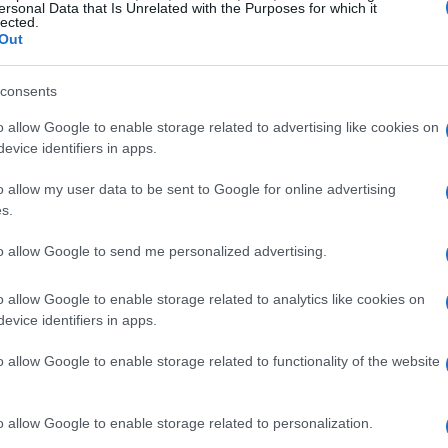
ersonal Data that Is Unrelated with the Purposes for which it
lected.
Out
consents
 un’importante occasione di
socializzazione
e
o allow Google to enable storage related to advertising like cookies on
evice identifiers in apps.
l divertimento, gli studenti apprendono a lavorare
e a rispettare i compagni. Questa interazione è
o allow my user data to be sent to Google for online advertising
s.
onale e per creare un ambiente scolastico
parte di un gruppo.
to allow Google to send me personalized advertising.
à
o allow Google to enable storage related to analytics like cookies on
evice identifiers in apps.
istrazione comunale di Gallarate per aver reso
o allow Google to enable storage related to functionality of the website
il semplice ambito sportivo. La realizzazione di
zare lo spirito di gruppo tra gli studenti e a
o allow Google to enable storage related to personalization.
, difficilmente replicabili in un contesto