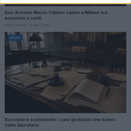
Don Antonio Mazzi: l’ultimo saluto a Milano tra
emozioni e canti
Marco Tessari · 3 Ago 2026
NEWS
Bocciature scolastiche: i casi giudiziari che hanno
fatto discutere