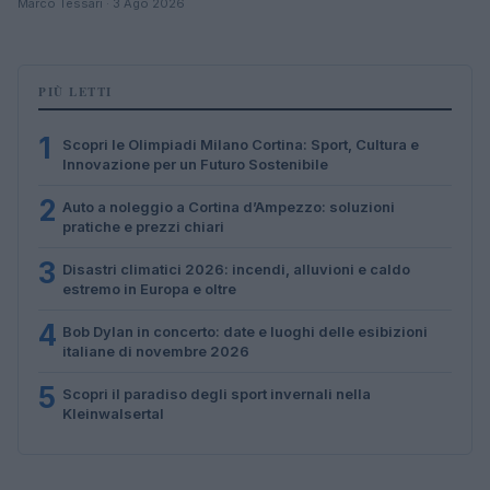
Marco Tessari · 3 Ago 2026
PIÙ LETTI
1
Scopri le Olimpiadi Milano Cortina: Sport, Cultura e
Innovazione per un Futuro Sostenibile
2
Auto a noleggio a Cortina d’Ampezzo: soluzioni
pratiche e prezzi chiari
3
Disastri climatici 2026: incendi, alluvioni e caldo
estremo in Europa e oltre
4
Bob Dylan in concerto: date e luoghi delle esibizioni
italiane di novembre 2026
5
Scopri il paradiso degli sport invernali nella
Kleinwalsertal