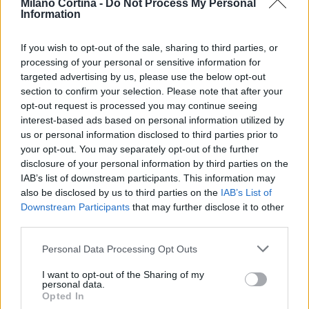
Milano Cortina -
Do Not Process My Personal
con sé una storia di impegno e passione, rendendo
Information
questo sport uno dei più affascinanti e coinvolgenti
al mondo.
If you wish to opt-out of the sale, sharing to third parties, or
processing of your personal or sensitive information for
targeted advertising by us, please use the below opt-out
section to confirm your selection. Please note that after your
AUTORE
opt-out request is processed you may continue seeing
AiAdhubMedia
interest-based ads based on personal information utilized by
us or personal information disclosed to third parties prior to
your opt-out. You may separately opt-out of the further
disclosure of your personal information by third parties on the
IAB’s list of downstream participants. This information may
also be disclosed by us to third parties on the
IAB’s List of
Downstream Participants
that may further disclose it to other
third parties.
Please note that this website/app uses one or more Google
Personal Data Processing Opt Outs
services and may gather and store information including but
not limited to your visit or usage behaviour. You may click to
I want to opt-out of the Sharing of my
personal data.
grant or deny consent to Google and its third-party tags to
Opted In
use your data for below specified purposes in below Google