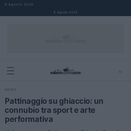
Salta al contenuto
8 Agosto 2026
8 Agosto 2026
⌕
×
⌕
NEWS
Cerca
Pattinaggio su ghiaccio: un
connubio tra sport e arte
performativa