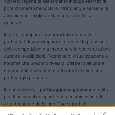
corretto regime di allenamento include esercizi di
potenziamento muscolare, stretching e sessioni di
aerobica per migliorare la condizione fisica
generale.
Inoltre, la preparazione
mentale
è cruciale. I
pattinatori devono imparare a gestire la pressione
delle competizioni e a mantenere la concentrazione
durante le esibizioni. Tecniche di visualizzazione e
meditazione possono rivelarsi utili per sviluppare
una mentalità vincente e affrontare le sfide che il
pattinaggio presenta.
In conclusione, il
pattinaggio su ghiaccio
è molto
più di un semplice sport: è una combinazione di
arte, tecnica e dedizione. Che si tratti di
pattinaggio artistico o di velocità, ogni atleta porta