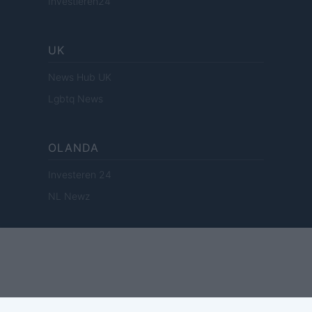
Investieren24
UK
News Hub UK
Lgbtq News
OLANDA
Investeren 24
NL Newz