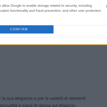
o allow Google to enable storage related to security, including
cation functionality and fraud prevention, and other user protection.
CONFIRM
r la sua eleganza e per la varietà di elementi
 pirouette e passi di danza sul ghiaccio,