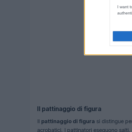
I want t
authenti
Il pattinaggio di figura
Il
pattinaggio di figura
si distingue pe
acrobatici. I pattinatori eseguono salti,