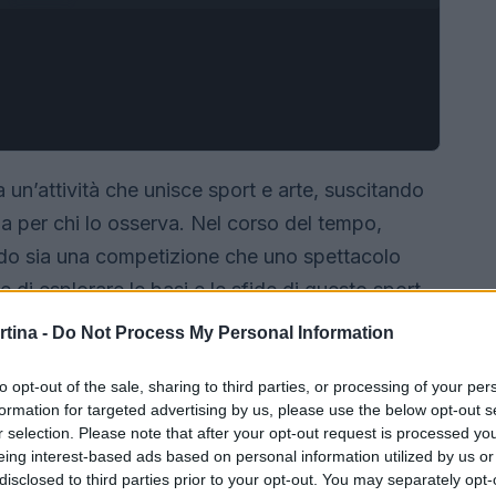
un’attività che unisce sport e arte, suscitando
ia per chi lo osserva. Nel corso del tempo,
ando sia una competizione che uno spettacolo
 di esplorare le basi e le sfide di questo sport,
fondamentali e l’importanza dell’allenamento.
rtina -
Do Not Process My Personal Information
to opt-out of the sale, sharing to third parties, or processing of your per
formation for targeted advertising by us, please use the below opt-out s
r selection. Please note that after your opt-out request is processed y
eing interest-based ads based on personal information utilized by us or
disclosed to third parties prior to your opt-out. You may separately opt-