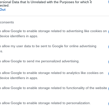
ersonal Data that Is Unrelated with the Purposes for which it
portiva
lected.
Out
ccio
ha ricevuto ufficialmente il riconoscimento
consents
tizione di pattinaggio di figura si è svolta nel
omento, il pattinaggio su ghiaccio ha
o allow Google to enable storage related to advertising like cookies on
evice identifiers in apps.
ndo con l’inclusione nei
Giochi Olimpici
o allow my user data to be sent to Google for online advertising
s.
to allow Google to send me personalized advertising.
 combinazione di abilità tecniche e artistiche.
o allow Google to enable storage related to analytics like cookies on
evice identifiers in apps.
inaggio di figura
e il
pattinaggio veloce
.
ione fisica e mentale per affrontare le sfide che
o allow Google to enable storage related to functionality of the website
o allow Google to enable storage related to personalization.