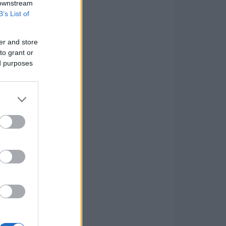
 downstream
B’s List of
er and store
to grant or
ed purposes