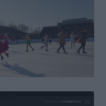
Ad
hub
Media
POWERED BY