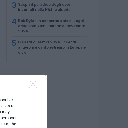
3
Scopri il paradiso degli sport
invernali nella Kleinwalsertal
4
Bob Dylan in concerto: date e luoghi
delle esibizioni italiane di novembre
2026
5
Disastri climatici 2026: incendi,
alluvioni e caldo estremo in Europa e
oltre
sonal or
ection to
ou may
 personal
out of the