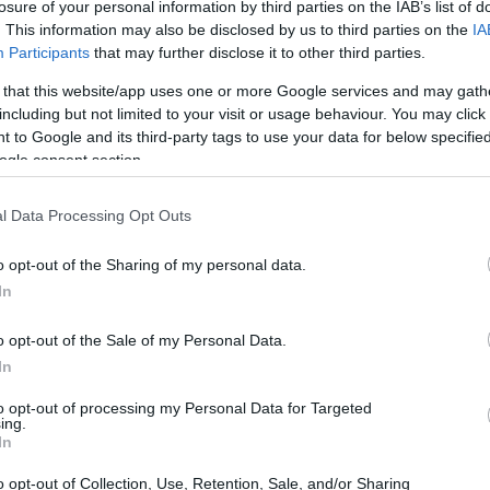
losure of your personal information by third parties on the IAB’s list of
. This information may also be disclosed by us to third parties on the
IA
Participants
that may further disclose it to other third parties.
 that this website/app uses one or more Google services and may gath
including but not limited to your visit or usage behaviour. You may click 
 to Google and its third-party tags to use your data for below specifi
ogle consent section.
l Data Processing Opt Outs
o opt-out of the Sharing of my personal data.
In
 ghiaccio
o opt-out of the Sale of my Personal Data.
ntiche, risalenti a oltre 3000 anni fa. Le prime
In
nute in Scandinavia, dove venivano realizzati
to opt-out of processing my Personal Data for Targeted
re dei secoli, la pratica si è diffusa in Europa,
ing.
In
bili e, successivamente, anche tra il popolo.
o opt-out of Collection, Use, Retention, Sale, and/or Sharing