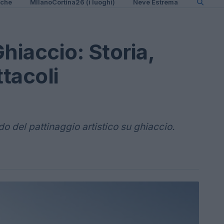
iche
MIlanoCortina26 (i luoghi)
Neve Estrema
hiaccio: Storia,
tacoli
 del pattinaggio artistico su ghiaccio.