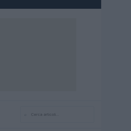
⌕
Cerca