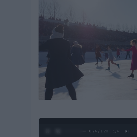
0:25 / 1:20
1
/
4