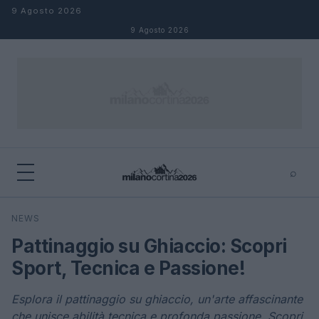
Salta al contenuto
9 Agosto 2026
9 Agosto 2026
⌕
×
⌕
NEWS
Cerca
Pattinaggio su Ghiaccio: Scopri
Sport, Tecnica e Passione!
Esplora il pattinaggio su ghiaccio, un'arte affascinante
che unisce abilità tecnica e profonda passione. Scopri