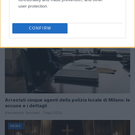
Marco Tessari · 8 Ago 2026
user protection.
NEWS
CONFIRM
Arrestati cinque agenti della polizia locale di Milano: le
accuse e i dettagli
Alessandro Tassinari · 7 Ago 2026
NEWS