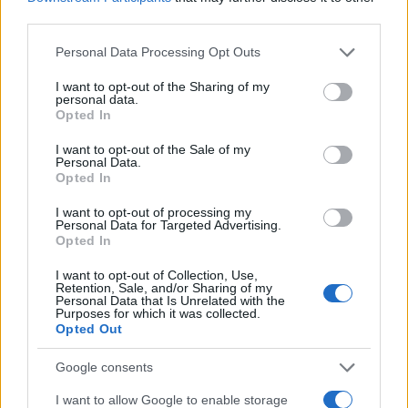
AiAdhubMedia
third parties.
Please note that this website/app uses one or more Google
Personal Data Processing Opt Outs
services and may gather and store information including but
not limited to your visit or usage behaviour. You may click to
I want to opt-out of the Sharing of my
personal data.
grant or deny consent to Google and its third-party tags to
Opted In
use your data for below specified purposes in below Google
consent section.
I want to opt-out of the Sale of my
Personal Data.
Opted In
I want to opt-out of processing my
Personal Data for Targeted Advertising.
Opted In
I want to opt-out of Collection, Use,
Retention, Sale, and/or Sharing of my
Personal Data that Is Unrelated with the
Purposes for which it was collected.
Opted Out
Google consents
I want to allow Google to enable storage