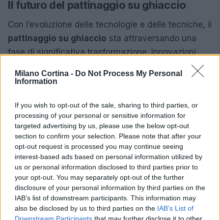
Il futuro del pattinaggio su ghiaccio
Con l’evoluzione delle tecnologie e delle tecniche, il
pattinaggio su ghiaccio
sta attraversando una
fase di significativa trasformazione. Innovazioni
nelle attrezzature, come scarpe e lame più leggere
Milano Cortina -
Do Not Process My Personal
e resistenti, stanno migliorando le prestazioni degli
Information
atleti. Eventi prestigiosi, come i
Campionati del
If you wish to opt-out of the sale, sharing to third parties, or
Mondo
e le
Olimpiadi Invernali
, continuano a
processing of your personal or sensitive information for
suscitare un forte interesse e a promuovere questo
targeted advertising by us, please use the below opt-out
sport a livello globale. Le nuove generazioni di
section to confirm your selection. Please note that after your
opt-out request is processed you may continue seeing
pattinatori stanno portando innovazione e
interest-based ads based on personal information utilized by
creatività, contribuendo a delineare un futuro
us or personal information disclosed to third parties prior to
promettente per il pattinaggio su ghiaccio.
your opt-out. You may separately opt-out of the further
disclosure of your personal information by third parties on the
IAB’s list of downstream participants. This information may
also be disclosed by us to third parties on the
IAB’s List of
AUTORE
Downstream Participants
that may further disclose it to other