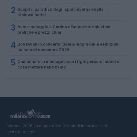
2
Scopri il paradiso degli sport invernali nella
Kleinwalsertal
3
Auto a noleggio a Cortina d’Ampezzo: soluzioni
pratiche e prezzi chiari
4
Bob Dylan in concerto: date e luoghi delle esibizioni
italiane di novembre 2026
5
Camminare in montagna con i figli: percorsi adatti e
cosa mettere nello zaino
Verso il 2026: la magia delle Olimpiadi invernali tra le
vette e la città.