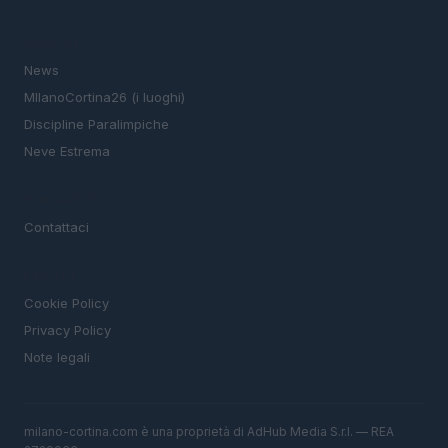
SEZIONI
News
MIlanoCortina26 (i luoghi)
Discipline Paralimpiche
Neve Estrema
MAGAZINE
Contattaci
LEGALE
Cookie Policy
Privacy Policy
Note legali
milano-cortina.com è una proprietà di AdHub Media S.r.l. — REA