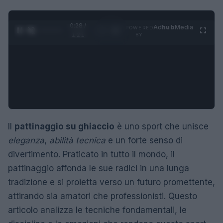
0:29 /
Ad
hub
Media
POWERED
1
/
4
1:21
BY
Il
pattinaggio su ghiaccio
è uno sport che unisce
eleganza
,
abilità tecnica
e un forte senso di
divertimento. Praticato in tutto il mondo, il
pattinaggio affonda le sue radici in una lunga
tradizione e si proietta verso un futuro promettente,
attirando sia amatori che professionisti. Questo
articolo analizza le tecniche fondamentali, le