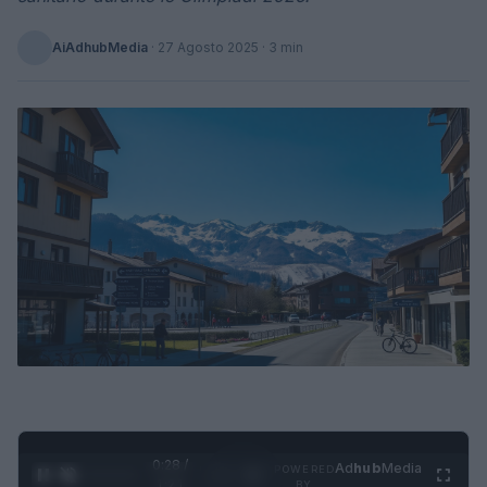
AiAdhubMedia
·
27 Agosto 2025
· 3 min
0:29 /
Ad
hub
Media
POWERED
1
/
4
1:21
BY