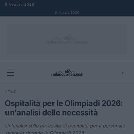
Salta al contenuto
9 Agosto 2026
9 Agosto 2026
⌕
×
⌕
NEWS
Cerca
Ospitalità per le Olimpiadi 2026:
un’analisi delle necessità
Un'analisi sulle necessità di ospitalità per il personale
sanitario durante le Olimpiadi 2026.