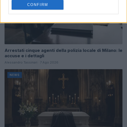
CONFIRM
Arrestati cinque agenti della polizia locale di Milano: le
accuse e i dettagli
Alessandro Tassinari · 7 Ago 2026
NEWS