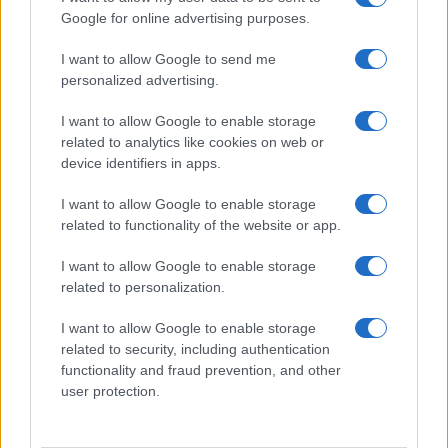
Google for online advertising purposes.
I want to allow Google to send me
personalized advertising.
I want to allow Google to enable storage
related to analytics like cookies on web or
device identifiers in apps.
I want to allow Google to enable storage
related to functionality of the website or app.
Come scegliere le scarpe da running donna: comfort
I want to allow Google to enable storage
e performance
related to personalization.
Marco Tessari · 8 Ago 2026
I want to allow Google to enable storage
related to security, including authentication
NEWS
functionality and fraud prevention, and other
user protection.