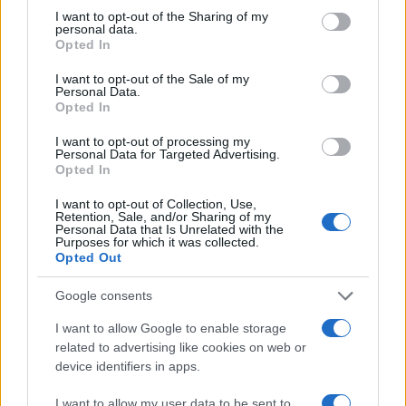
not limited to your visit or usage behaviour. You may click to
I want to opt-out of the Sharing of my
personal data.
grant or deny consent to Google and its third-party tags to
Opted In
use your data for below specified purposes in below Google
consent section.
I want to opt-out of the Sale of my
Personal Data.
Opted In
I want to opt-out of processing my
Personal Data for Targeted Advertising.
Opted In
I want to opt-out of Collection, Use,
Retention, Sale, and/or Sharing of my
Personal Data that Is Unrelated with the
Purposes for which it was collected.
Opted Out
Google consents
I want to allow Google to enable storage
Continua a leggere
related to advertising like cookies on web or
device identifiers in apps.
NEWS
I want to allow my user data to be sent to