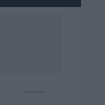
⌕
Cerca