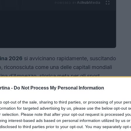
Ad
hub
Media
POWERED BY
tina 2026
si avvicinano rapidamente, suscitando
o, riconosciuta come una delle capitali mondiali
tina d’Ampezzo, storica meta per gli sport
re un’ospitalità memorabile. Gli organizzatori, le
rtina -
Do Not Process My Personal Information
llaborano attivamente per garantire che ogni
nica e indimenticabile.
to opt-out of the sale, sharing to third parties, or processing of your per
formation for targeted advertising by us, please use the below opt-out s
r selection. Please note that after your opt-out request is processed y
eing interest-based ads based on personal information utilized by us or
disclosed to third parties prior to your opt-out. You may separately opt-