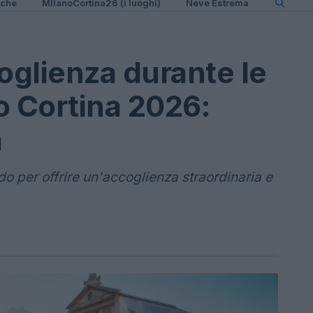
iche
MIlanoCortina26 (i luoghi)
Neve Estrema
oglienza durante le
o Cortina 2026:
a
o per offrire un'accoglienza straordinaria e