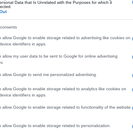
ersonal Data that Is Unrelated with the Purposes for which it
lected.
 ricettive stanno ampliando le loro capacità,
Out
zioni e miglioramenti per offrire un servizio di
consents
o allow Google to enable storage related to advertising like cookies on
enza
evice identifiers in apps.
el di lusso
e boutique, attira già l’attenzione di
o allow my user data to be sent to Google for online advertising
s.
n i suoi affascinanti chalet e rifugi, propone
 Entrambe le località stanno sviluppando
to allow Google to send me personalized advertising.
includono soggiorni, pasti e attività ricreative,
o allow Google to enable storage related to analytics like cookies on
za completa.
evice identifiers in apps.
a
o allow Google to enable storage related to functionality of the website
gastronomia
. La cucina italiana è rinomata a
o allow Google to enable storage related to personalization.
appresentano un’opportunità preziosa per mettere