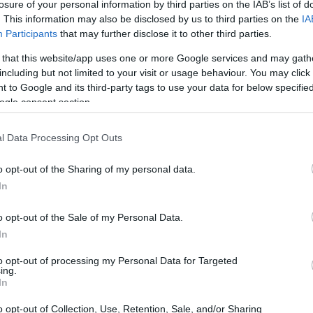
losure of your personal information by third parties on the IAB’s list of
. This information may also be disclosed by us to third parties on the
IA
Participants
that may further disclose it to other third parties.
 that this website/app uses one or more Google services and may gath
including but not limited to your visit or usage behaviour. You may click 
 to Google and its third-party tags to use your data for below specifi
ogle consent section.
l Data Processing Opt Outs
o opt-out of the Sharing of my personal data.
In
o opt-out of the Sale of my Personal Data.
à
In
to opt-out of processing my Personal Data for Targeted
 fondamentale che le città coinvolte si preparino
ing.
In
 implementando piani strategici per migliorare
li atleti, i tifosi e i media siano accolti con
o opt-out of Collection, Use, Retention, Sale, and/or Sharing