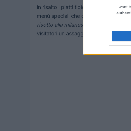
in risalto i piatti tipici, sia di Milano 
I want t
authenti
menù speciali che celebrano i prodotti fr
risotto alla milanese
ai
canederli
di Cor
visitatori un assaggio della cultura loca