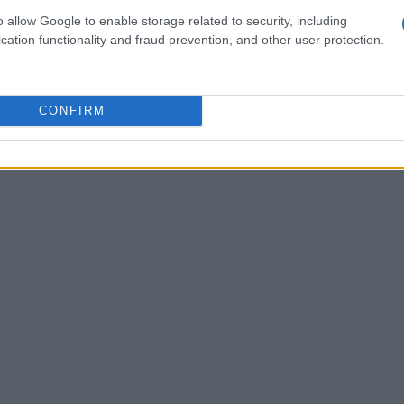
che di Cortina. Ristoratori locali stanno preparando
o allow Google to enable storage related to security, including
cation functionality and fraud prevention, and other user protection.
eschi e le tradizioni culinarie regionali. Dallo
tina, ogni piatto racconta una storia e offre ai
le.
CONFIRM