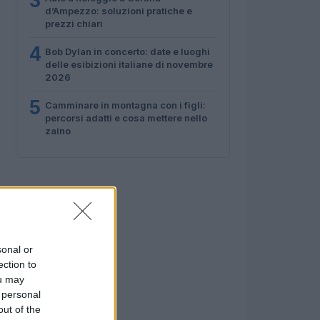
3
d’Ampezzo: soluzioni pratiche e
prezzi chiari
4
Bob Dylan in concerto: date e luoghi
delle esibizioni italiane di novembre
2026
5
Camminare in montagna con i figli:
percorsi adatti e cosa mettere nello
zaino
sonal or
ection to
ou may
 personal
out of the