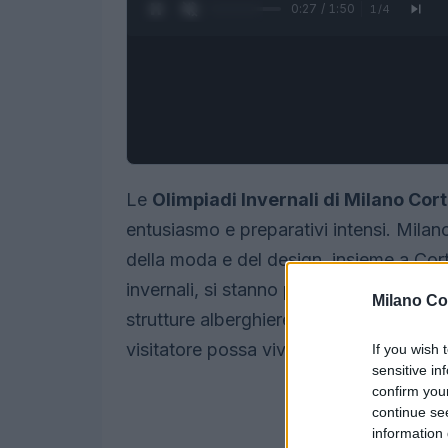
0:28 / 1:50
1
/
4
Le
Olimpiadi Invernali di Milano Cor
entusiasmo e preparativi intensi. Milan
della moda e del design, insieme a Cor
invernali, si stanno preparando per offri
Milano Co
strutture alberghiere e i ristoratori co
visitatore possa vivere un’esperienza u
If you wish 
sensitive in
confirm you
continue se
information 