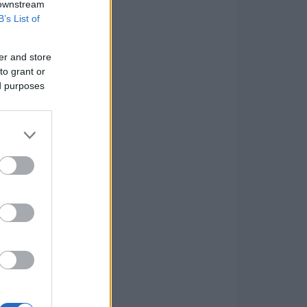
 downstream
B’s List of
er and store
to grant or
ed purposes