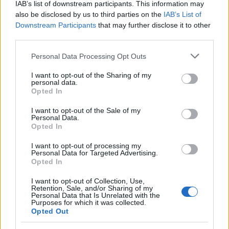
IAB’s list of downstream participants. This information may
also be disclosed by us to third parties on the
IAB’s List of
Downstream Participants
that may further disclose it to other
third parties.
Don Antonio Mazzi: l’ultimo saluto a Milano tra
emozioni e canti
Please note that this website/app uses one or more Google
Personal Data Processing Opt Outs
Marco Tessari · 3 Ago 2026
services and may gather and store information including but
not limited to your visit or usage behaviour. You may click to
I want to opt-out of the Sharing of my
NEWS
personal data.
grant or deny consent to Google and its third-party tags to
Opted In
use your data for below specified purposes in below Google
consent section.
I want to opt-out of the Sale of my
Personal Data.
Opted In
I want to opt-out of processing my
Personal Data for Targeted Advertising.
Opted In
I want to opt-out of Collection, Use,
Retention, Sale, and/or Sharing of my
Personal Data that Is Unrelated with the
Purposes for which it was collected.
Opted Out
Bocciature scolastiche: i casi giudiziari che hanno