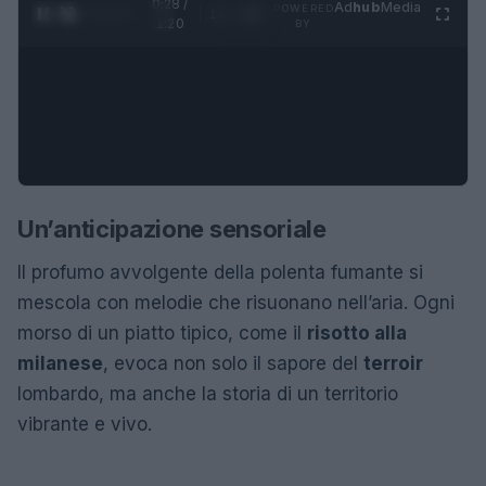
0:28 /
Ad
hub
Media
POWERED
1
/
4
1:20
BY
Un’anticipazione sensoriale
Il profumo avvolgente della polenta fumante si
mescola con melodie che risuonano nell’aria. Ogni
morso di un piatto tipico, come il
risotto alla
milanese
, evoca non solo il sapore del
terroir
lombardo, ma anche la storia di un territorio
vibrante e vivo.