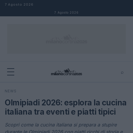
Salta al contenuto
7 Agosto 2026
7 Agosto 2026
⌕
×
⌕
NEWS
Cerca
Olmipiadi 2026: esplora la cucina
italiana tra eventi e piatti tipici
Scopri come la cucina italiana si prepara a stupire
durante le Olmipiadi 2026 con piatti ricchi di storia e