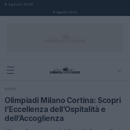
Salta al contenuto
8 Agosto 2026
8 Agosto 2026
⌕
×
⌕
NEWS
Cerca
Olimpiadi Milano Cortina: Scopri
l’Eccellenza dell’Ospitalità e
dell’Accoglienza