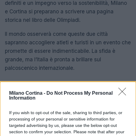
definiti e un impegno verso la sostenibilità, Milano
e Cortina si preparano a scrivere una pagina
storica nel libro delle Olimpiadi.
Il mondo osserverà come queste due città
sapranno accogliere atleti e turisti in un evento che
promette di essere indimenticabile. La sfida è
grande, ma l’Italia è pronta a brillare sul
palcoscenico internazionale.
Milano Cortina -
Do Not Process My Personal
AUTORE
Information
AiAdhubMedia
If you wish to opt-out of the sale, sharing to third parties, or
processing of your personal or sensitive information for
targeted advertising by us, please use the below opt-out
section to confirm your selection. Please note that after your