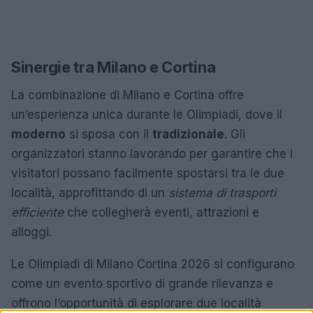
Sinergie tra Milano e Cortina
La combinazione di Milano e Cortina offre
un’esperienza unica durante le Olimpiadi, dove il
moderno
si sposa con il
tradizionale
. Gli
organizzatori stanno lavorando per garantire che i
visitatori possano facilmente spostarsi tra le due
località, approfittando di un
sistema di trasporti
efficiente
che collegherà eventi, attrazioni e
alloggi.
Le Olimpiadi di Milano Cortina 2026 si configurano
come un evento sportivo di grande rilevanza e
offrono l’opportunità di esplorare due località