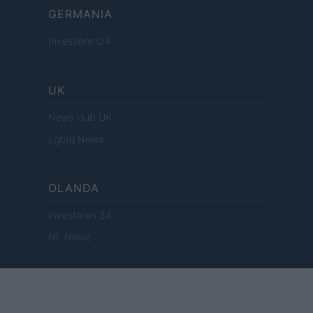
GERMANIA
Investieren24
UK
News Hub UK
Lgbtq News
OLANDA
Investeren 24
NL Newz