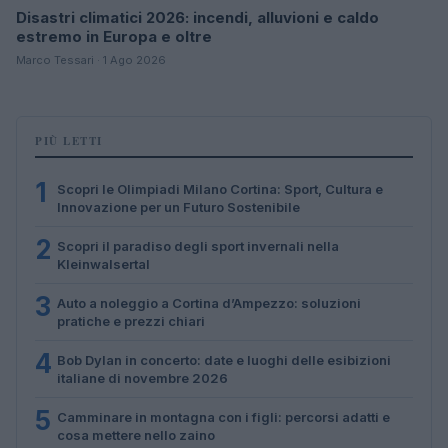
Disastri climatici 2026: incendi, alluvioni e caldo
estremo in Europa e oltre
Marco Tessari · 1 Ago 2026
PIÙ LETTI
1
Scopri le Olimpiadi Milano Cortina: Sport, Cultura e
Innovazione per un Futuro Sostenibile
2
Scopri il paradiso degli sport invernali nella
Kleinwalsertal
3
Auto a noleggio a Cortina d’Ampezzo: soluzioni
pratiche e prezzi chiari
4
Bob Dylan in concerto: date e luoghi delle esibizioni
italiane di novembre 2026
5
Camminare in montagna con i figli: percorsi adatti e
cosa mettere nello zaino