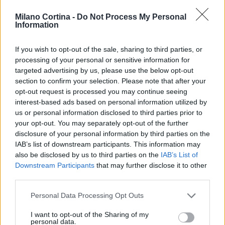
straordinarie, caratterizzate da una ricca storia,
Milano Cortina -
Do Not Process My Personal
cultura e bellezze naturali. L’evento promette di
Information
regalare un’esperienza indimenticabile a tutti gli
appassionati degli sport invernali e delle discipline
If you wish to opt-out of the sale, sharing to third parties, or
processing of your personal or sensitive information for
olimpiche.
targeted advertising by us, please use the below opt-out
section to confirm your selection. Please note that after your
opt-out request is processed you may continue seeing
interest-based ads based on personal information utilized by
AUTORE
us or personal information disclosed to third parties prior to
AiAdhubMedia
your opt-out. You may separately opt-out of the further
disclosure of your personal information by third parties on the
IAB’s list of downstream participants. This information may
also be disclosed by us to third parties on the
IAB’s List of
Downstream Participants
that may further disclose it to other
third parties.
Please note that this website/app uses one or more Google
Personal Data Processing Opt Outs
services and may gather and store information including but
not limited to your visit or usage behaviour. You may click to
I want to opt-out of the Sharing of my
personal data.
grant or deny consent to Google and its third-party tags to