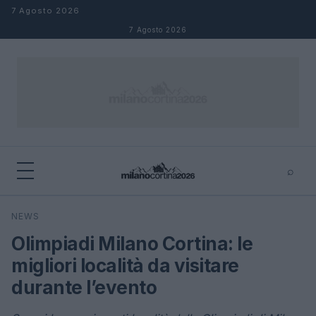
Salta al contenuto
7 Agosto 2026
7 Agosto 2026
⌕
×
⌕
NEWS
Cerca
Olimpiadi Milano Cortina: le
migliori località da visitare
durante l’evento