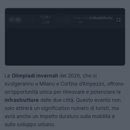
0:28 /
Ad
hub
Media
POWERED
1
/
4
1:20
BY
Le
Olimpiadi invernali
del 2026, che si
svolgeranno a Milano e Cortina d’Ampezzo, offrono
un’opportunità unica per rinnovare e potenziare le
infrastrutture
delle due città. Questo evento non
solo attirerà un significativo numero di turisti, ma
avrà anche un impatto duraturo sulla mobilità e
sullo sviluppo urbano.