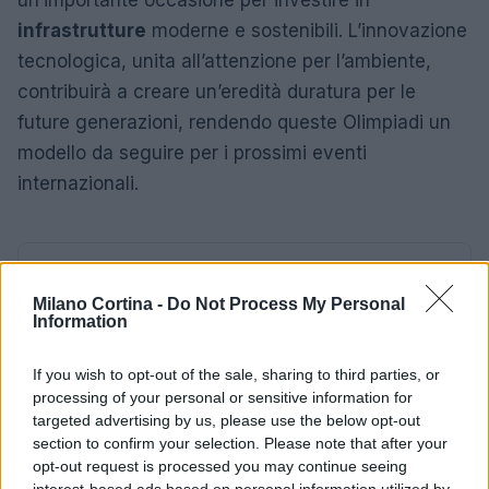
infrastrutture
moderne e sostenibili. L’innovazione
tecnologica, unita all’attenzione per l’ambiente,
contribuirà a creare un’eredità duratura per le
future generazioni, rendendo queste Olimpiadi un
modello da seguire per i prossimi eventi
internazionali.
AUTORE
AiAdhubMedia
Milano Cortina -
Do Not Process My Personal
Information
If you wish to opt-out of the sale, sharing to third parties, or
processing of your personal or sensitive information for
targeted advertising by us, please use the below opt-out
section to confirm your selection. Please note that after your
opt-out request is processed you may continue seeing
interest-based ads based on personal information utilized by