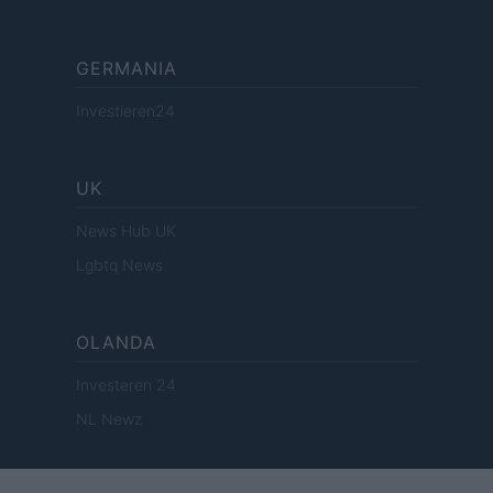
GERMANIA
Investieren24
UK
News Hub UK
Lgbtq News
OLANDA
Investeren 24
NL Newz