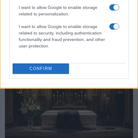
I want to allow Google to enable storage
related to personalization.
I want to allow Google to enable storage
related to security, including authentication
functionality and fraud prevention, and other
Arrestati cinque agenti della polizia locale di Milano: le
user protection.
accuse e i dettagli
Alessandro Tassinari · 7 Ago 2026
CONFIRM
NEWS