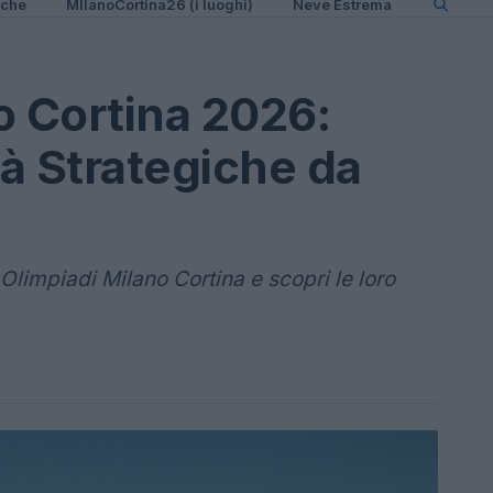
iche
MIlanoCortina26 (i luoghi)
Neve Estrema
o Cortina 2026:
tà Strategiche da
e Olimpiadi Milano Cortina e scopri le loro