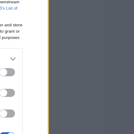
 downstream
B’s List of
er and store
to grant or
ed purposes