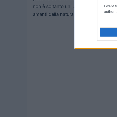
non è soltanto un luogo di competizion
I want t
authenti
amanti della natura e delle attività all’ar