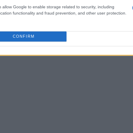
i, ma rappresenta anche una meta ideale per gli
o allow Google to enable storage related to security, including
cation functionality and fraud prevention, and other user protection.
ia aperta.
CONFIRM