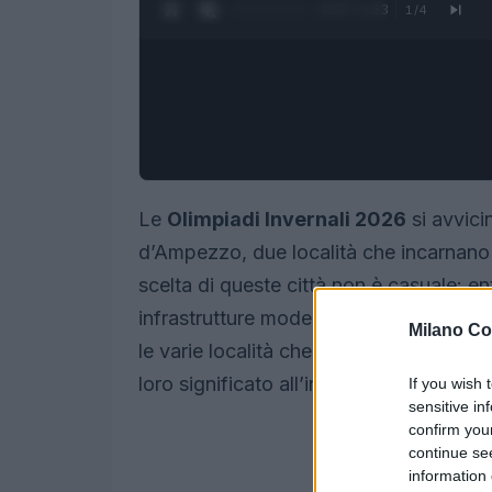
0:28 / 1:23
1
/
4
Le
Olimpiadi Invernali 2026
si avvici
d’Ampezzo, due località che incarnano 
scelta di queste città non è casuale: 
infrastrutture moderne e una tradizione
Milano Co
le varie località che ospiteranno gli even
loro significato all’interno dell’evento.
If you wish 
sensitive in
confirm you
continue se
information 