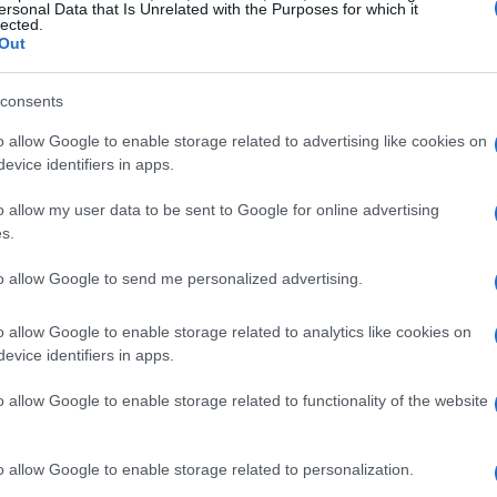
ersonal Data that Is Unrelated with the Purposes for which it
lected.
l’opportunità di immergersi nella sua ricca storia e
Out
consents
ere
o allow Google to enable storage related to advertising like cookies on
evice identifiers in apps.
limpiadi, i visitatori possono approfittare per
avoro dell’architettura gotica, e il
Castello
o allow my user data to be sent to Google for online advertising
s.
città. Inoltre, la
Galleria Vittorio Emanuele II
ideale per chi desidera portare a casa un ricordo
to allow Google to send me personalized advertising.
o allow Google to enable storage related to analytics like cookies on
evice identifiers in apps.
 delle Dolomiti
o allow Google to enable storage related to functionality of the website
la
Regina delle Dolomiti
, sarà il palcoscenico
wboard. Questa località è rinomata per le sue
o allow Google to enable storage related to personalization.
paesaggio incantevole che la circonda. Cortina