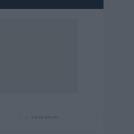
⌕
Cerca