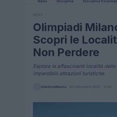
News
Discipline
Discipline Paralimp
NEWS
Olimpiadi Milan
Scopri le Locali
Non Perdere
Esplora le affascinanti località dell
imperdibili attrazioni turistiche.
AiAdhubMedia
·
20 Settembre 2025
· 3 min