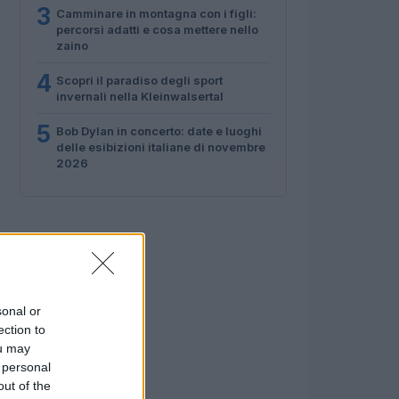
3
Camminare in montagna con i figli:
percorsi adatti e cosa mettere nello
zaino
4
Scopri il paradiso degli sport
invernali nella Kleinwalsertal
5
Bob Dylan in concerto: date e luoghi
delle esibizioni italiane di novembre
2026
sonal or
ection to
ou may
 personal
out of the