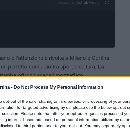
Ad
hub
Media
POWERED BY
nano e l’attenzione è rivolta a Milano e Cortina
un perfetto connubio tra sport e cultura. La
entrambe offrono scenari mozzafiato,
 sportiva consolidata. Questo articolo esplorerà
rtina -
Do Not Process My Personal Information
ti olimpici, analizzando le loro peculiarità e il
to opt-out of the sale, sharing to third parties, or processing of your per
formation for targeted advertising by us, please use the below opt-out s
r selection. Please note that after your opt-out request is processed y
eing interest-based ads based on personal information utilized by us or
disclosed to third parties prior to your opt-out. You may separately opt-