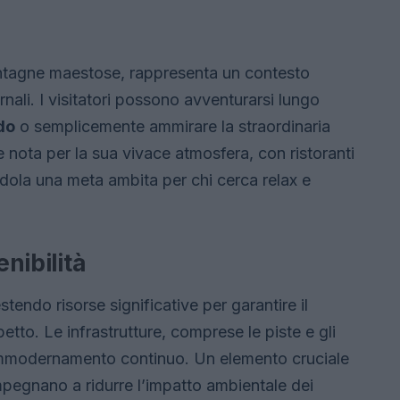
ontagne maestose, rappresenta un contesto
rnali. I visitatori possono avventurarsi lungo
do
o semplicemente ammirare la straordinaria
e nota per la sua vivace atmosfera, con ristoranti
endola una meta ambita per chi cerca relax e
enibilità
tendo risorse significative per garantire il
tto. Le infrastrutture, comprese le piste e gli
 ammodernamento continuo. Un elemento cruciale
impegnano a ridurre l’impatto ambientale dei