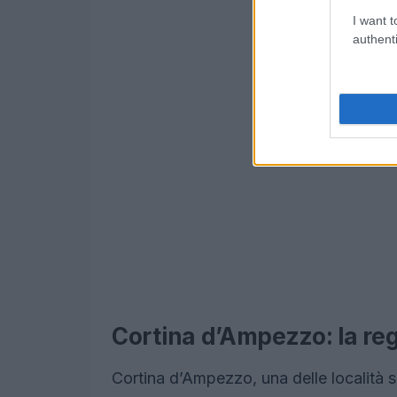
I want t
authenti
Cortina d’Ampezzo: la reg
Cortina d’Ampezzo, una delle località sc