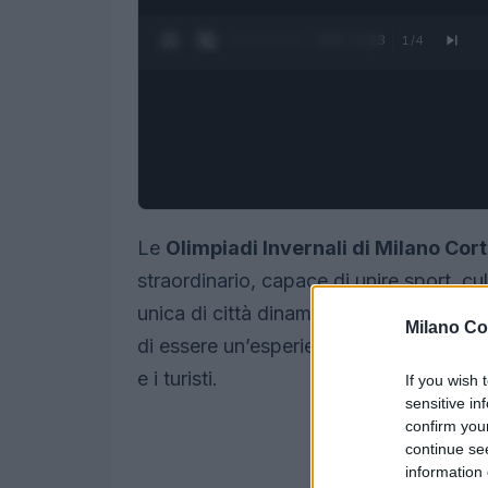
0:28 / 1:23
1
/
4
Le
Olimpiadi Invernali di Milano Cor
straordinario, capace di unire sport, c
unica di città dinamiche e paesaggi m
Milano Co
di essere un’esperienza indimenticabile 
e i turisti.
If you wish 
sensitive in
confirm you
continue se
information 