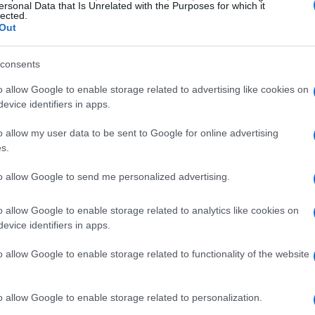
moda e dello sport
ersonal Data that Is Unrelated with the Purposes for which it
lected.
Out
 per la sua
moda
e il suo
design
, sarà una delle
 ospiterà le cerimonie di apertura e chiusura, oltre
consents
ro Sportivo di Milano
si trasformerà in un
o allow Google to enable storage related to advertising like cookies on
do atleti provenienti da ogni angolo del mondo.
evice identifiers in apps.
o allow my user data to be sent to Google for online advertising
s.
anorama di attrazioni turistiche. Il
Duomo di
to allow Google to send me personalized advertising.
i e belle al mondo, rappresenta un must per ogni
o allow Google to enable storage related to analytics like cookies on
ello Sforzesco
, un’imponente fortezza che
evice identifiers in apps.
i di cultura, il
Teatro alla Scala
costituisce
a storicità e alla tradizione operistica che lo
o allow Google to enable storage related to functionality of the website
o allow Google to enable storage related to personalization.