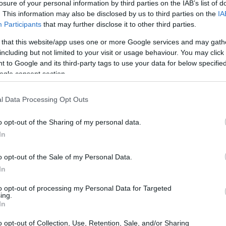
losure of your personal information by third parties on the IAB’s list of
. This information may also be disclosed by us to third parties on the
IA
Participants
that may further disclose it to other third parties.
 that this website/app uses one or more Google services and may gath
including but not limited to your visit or usage behaviour. You may click 
 to Google and its third-party tags to use your data for below specifi
ogle consent section.
l Data Processing Opt Outs
o opt-out of the Sharing of my personal data.
In
o opt-out of the Sale of my Personal Data.
rotagoniste di questo evento, mettendo in luce le
In
nderanno le Olimpiadi 2026 un’occasione per
to opt-out of processing my Personal Data for Targeted
ing.
le.
In
o opt-out of Collection, Use, Retention, Sale, and/or Sharing