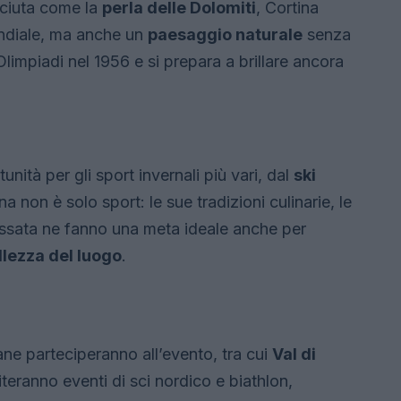
sciuta come la
perla delle Dolomiti
, Cortina
mondiale, ma anche un
paesaggio naturale
senza
Olimpiadi nel 1956 e si prepara a brillare ancora
ità per gli sport invernali più vari, dal
ski
na non è solo sport: le sue tradizioni culinarie, le
lassata ne fanno una meta ideale anche per
llezza del luogo
.
liane parteciperanno all’evento, tra cui
Val di
iteranno eventi di sci nordico e biathlon,