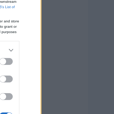
 downstream
B’s List of
er and store
to grant or
ed purposes