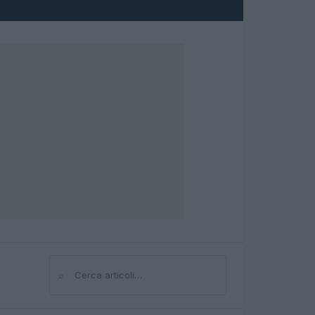
⌕
Cerca