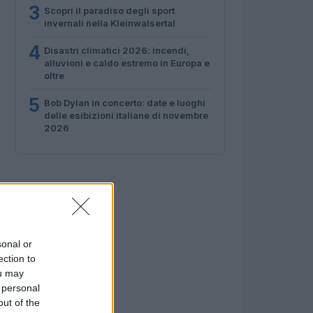
3
Scopri il paradiso degli sport
invernali nella Kleinwalsertal
4
Disastri climatici 2026: incendi,
alluvioni e caldo estremo in Europa e
oltre
5
Bob Dylan in concerto: date e luoghi
delle esibizioni italiane di novembre
2026
sonal or
ection to
ou may
 personal
out of the