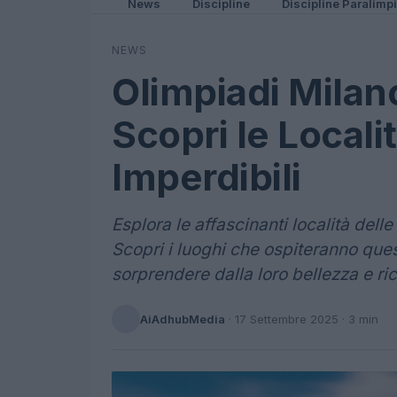
News
Discipline
Discipline Paralimp
NEWS
Olimpiadi Milan
Scopri le Localit
Imperdibili
Esplora le affascinanti località delle
Scopri i luoghi che ospiteranno ques
sorprendere dalla loro bellezza e ri
AiAdhubMedia
·
17 Settembre 2025
· 3 min