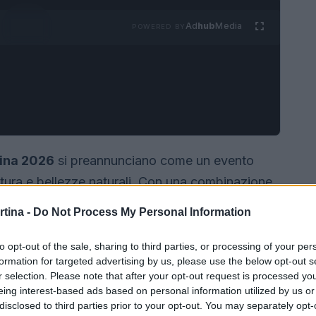
Ad
hub
Media
POWERED BY
tina 2026
si preannunciano come un evento
ultura e bellezze naturali. Con una combinazione
ontani mozzafiato, queste Olimpiadi promettono
rtina -
Do Not Process My Personal Information
non solo per gli atleti, ma anche per il pubblico
to opt-out of the sale, sharing to third parties, or processing of your per
formation for targeted advertising by us, please use the below opt-out s
r selection. Please note that after your opt-out request is processed y
eing interest-based ads based on personal information utilized by us or
disclosed to third parties prior to your opt-out. You may separately opt-