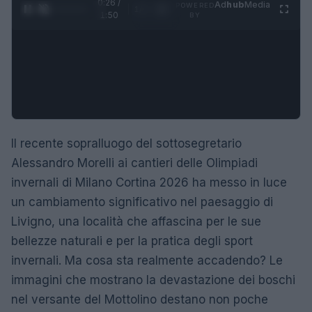
0:27 /
Ad
hub
Media
POWERED
1
/
4
1:50
BY
Il recente sopralluogo del sottosegretario
Alessandro Morelli ai cantieri delle Olimpiadi
invernali di Milano Cortina 2026 ha messo in luce
un cambiamento significativo nel paesaggio di
Livigno, una località che affascina per le sue
bellezze naturali e per la pratica degli sport
invernali. Ma cosa sta realmente accadendo? Le
immagini che mostrano la devastazione dei boschi
nel versante del Mottolino destano non poche