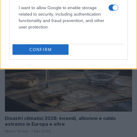
Bocciature scolastiche: i casi giudiziari che hanno
I want to allow Google to enable storage
fatto discutere
related to security, including authentication
Marco Tessari · 3 Ago 2026
functionality and fraud prevention, and other
user protection.
NEWS
CONFIRM
Disastri climatici 2026: incendi, alluvioni e caldo
estremo in Europa e oltre
Marco Tessari · 1 Ago 2026