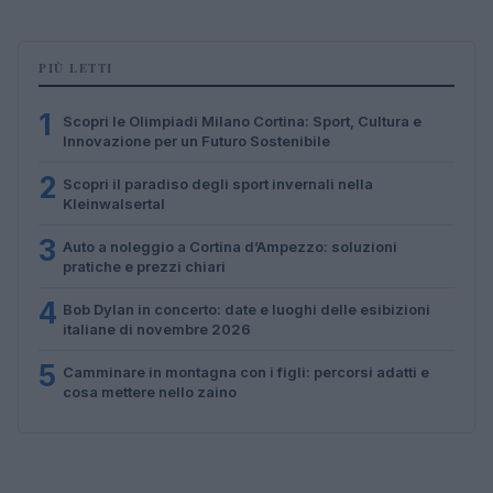
PIÙ LETTI
1
Scopri le Olimpiadi Milano Cortina: Sport, Cultura e
Innovazione per un Futuro Sostenibile
2
Scopri il paradiso degli sport invernali nella
Kleinwalsertal
3
Auto a noleggio a Cortina d’Ampezzo: soluzioni
pratiche e prezzi chiari
4
Bob Dylan in concerto: date e luoghi delle esibizioni
italiane di novembre 2026
5
Camminare in montagna con i figli: percorsi adatti e
cosa mettere nello zaino