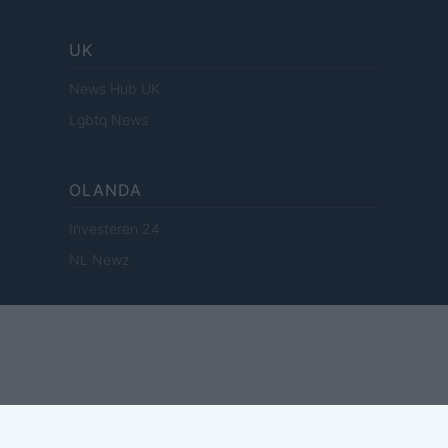
UK
News Hub UK
Lgbtq News
OLANDA
Investeren 24
NL Newz