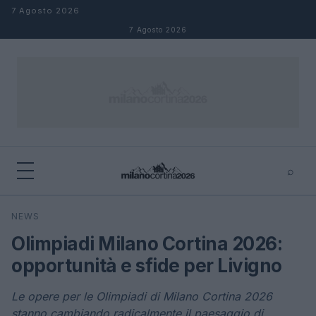
Salta al contenuto
7 Agosto 2026
7 Agosto 2026
⌕
×
⌕
NEWS
Cerca
Olimpiadi Milano Cortina 2026:
opportunità e sfide per Livigno
Le opere per le Olimpiadi di Milano Cortina 2026
stanno cambiando radicalmente il paesaggio di