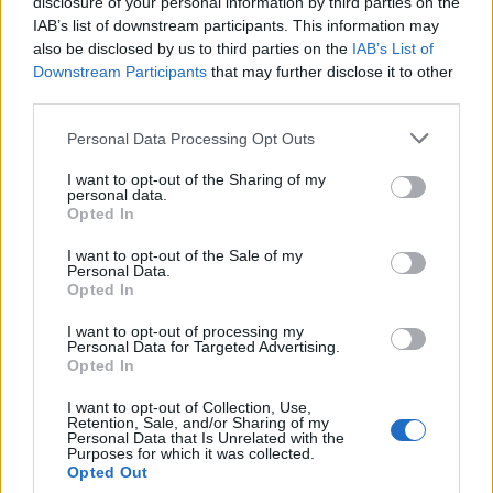
disclosure of your personal information by third parties on the
IAB’s list of downstream participants. This information may
also be disclosed by us to third parties on the
IAB’s List of
Downstream Participants
that may further disclose it to other
third parties.
Please note that this website/app uses one or more Google
Personal Data Processing Opt Outs
services and may gather and store information including but
not limited to your visit or usage behaviour. You may click to
I want to opt-out of the Sharing of my
personal data.
grant or deny consent to Google and its third-party tags to
Opted In
use your data for below specified purposes in below Google
Continua a leggere
consent section.
I want to opt-out of the Sale of my
Personal Data.
Opted In
NEWS
I want to opt-out of processing my
Personal Data for Targeted Advertising.
Opted In
I want to opt-out of Collection, Use,
Retention, Sale, and/or Sharing of my
Personal Data that Is Unrelated with the
Purposes for which it was collected.
Opted Out