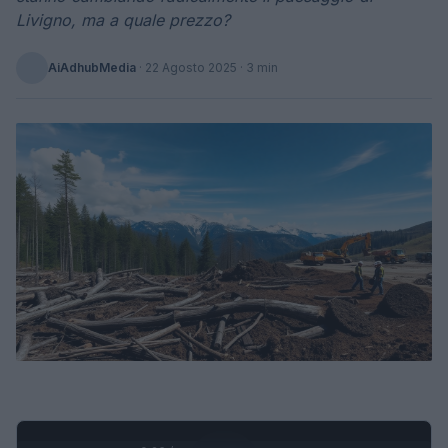
Livigno, ma a quale prezzo?
AiAdhubMedia
·
22 Agosto 2025
· 3 min