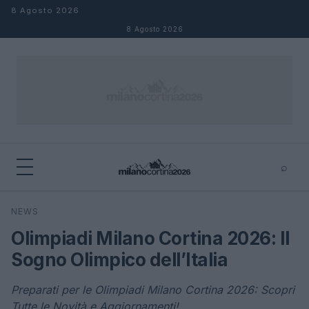
Salta al contenuto
8 Agosto 2026
8 Agosto 2026
⌕
×
⌕
NEWS
Cerca
Olimpiadi Milano Cortina 2026: Il
Sogno Olimpico dell’Italia
Preparati per le Olimpiadi Milano Cortina 2026: Scopri
Tutte le Novità e Aggiornamenti!