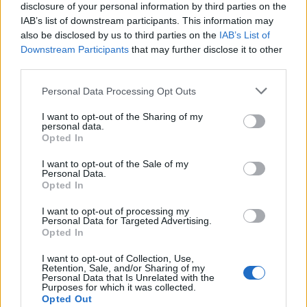
disclosure of your personal information by third parties on the
IAB’s list of downstream participants. This information may
also be disclosed by us to third parties on the
IAB’s List of
Downstream Participants
that may further disclose it to other
third parties.
Please note that this website/app uses one or more Google
Personal Data Processing Opt Outs
services and may gather and store information including but
not limited to your visit or usage behaviour. You may click to
I want to opt-out of the Sharing of my
personal data.
grant or deny consent to Google and its third-party tags to
Opted In
use your data for below specified purposes in below Google
Continua a leggere
consent section.
I want to opt-out of the Sale of my
Personal Data.
Opted In
NEWS
I want to opt-out of processing my
Personal Data for Targeted Advertising.
Opted In
I want to opt-out of Collection, Use,
Retention, Sale, and/or Sharing of my
Personal Data that Is Unrelated with the
Purposes for which it was collected.
Opted Out