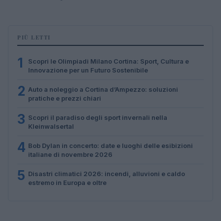
PIÙ LETTI
1
Scopri le Olimpiadi Milano Cortina: Sport, Cultura e
Innovazione per un Futuro Sostenibile
2
Auto a noleggio a Cortina d’Ampezzo: soluzioni
pratiche e prezzi chiari
3
Scopri il paradiso degli sport invernali nella
Kleinwalsertal
4
Bob Dylan in concerto: date e luoghi delle esibizioni
italiane di novembre 2026
5
Disastri climatici 2026: incendi, alluvioni e caldo
estremo in Europa e oltre