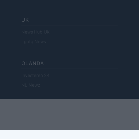
UK
News Hub UK
Lgbtq News
OLANDA
Investeren 24
NL Newz