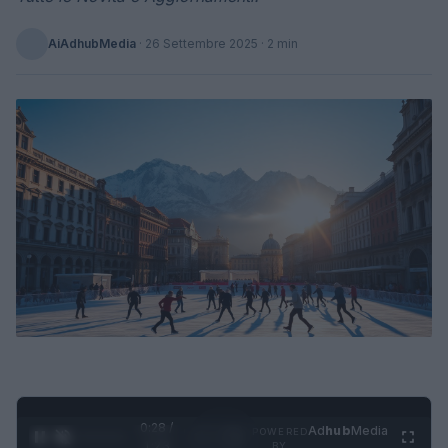
AiAdhubMedia
·
26 Settembre 2025
· 2 min
0:29 /
Ad
hub
Media
POWERED
1
/
4
1:23
BY