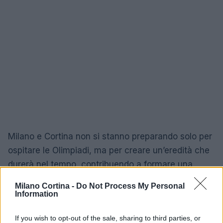
Milano e Cortina non si stanno preparando solo per
ospitare le Olimpiadi, ma per creare un’eredità che
durerà nel tempo, contribuendo a formare una
nuova generazione di atleti e appassionati di sport.
Milano Cortina -
Do Not Process My Personal
Information
If you wish to opt-out of the sale, sharing to third parties, or
AUTORE