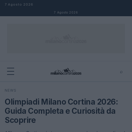
Salta al contenuto
7 Agosto 2026
7 Agosto 2026
⌕
×
⌕
NEWS
Cerca
Olimpiadi Milano Cortina 2026:
Guida Completa e Curiosità da
Scoprire