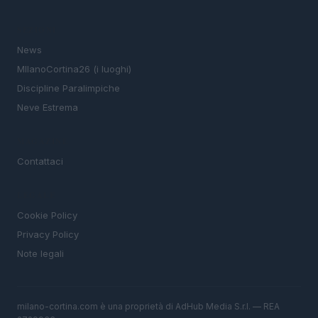
SEZIONI
News
MIlanoCortina26 (i luoghi)
Discipline Paralimpiche
Neve Estrema
MAGAZINE
Contattaci
LEGALE
Cookie Policy
Privacy Policy
Note legali
milano-cortina.com è una proprietà di AdHub Media S.r.l. — REA