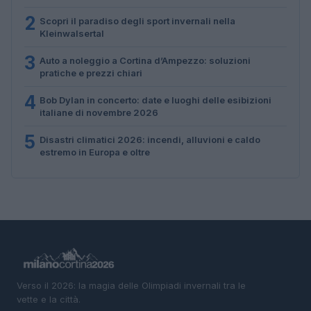
2
Scopri il paradiso degli sport invernali nella
Kleinwalsertal
3
Auto a noleggio a Cortina d’Ampezzo: soluzioni
pratiche e prezzi chiari
4
Bob Dylan in concerto: date e luoghi delle esibizioni
italiane di novembre 2026
5
Disastri climatici 2026: incendi, alluvioni e caldo
estremo in Europa e oltre
Verso il 2026: la magia delle Olimpiadi invernali tra le
vette e la città.