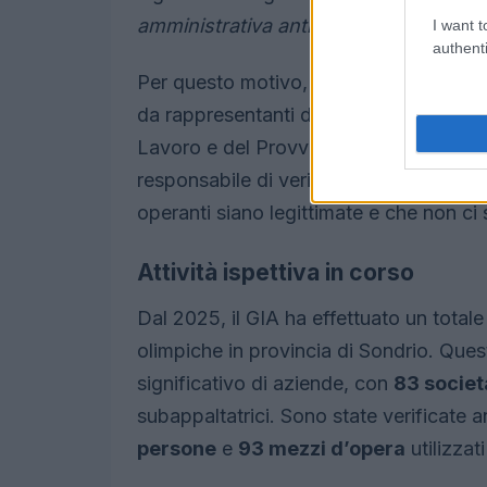
amministrativa antimafia
, fondamentale
I want t
authenti
Per questo motivo, è stato istituito il
Gr
da rappresentanti della DIA, delle Forze 
Lavoro e del Provveditorato Interregio
responsabile di verifiche e controlli sui
operanti siano legittimate e che non ci s
Attività ispettiva in corso
Dal 2025, il GIA ha effettuato un totale
olimpiche in provincia di Sondrio. Ques
significativo di aziende, con
83 societ
subappaltatrici. Sono state verificate 
persone
e
93 mezzi d’opera
utilizzati