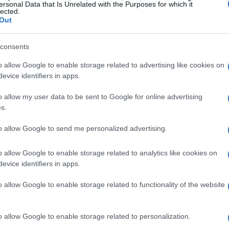
ersonal Data that Is Unrelated with the Purposes for which it
lected.
Out
consents
o allow Google to enable storage related to advertising like cookies on
evice identifiers in apps.
o allow my user data to be sent to Google for online advertising
s.
to allow Google to send me personalized advertising.
o allow Google to enable storage related to analytics like cookies on
evice identifiers in apps.
ntimafia
o allow Google to enable storage related to functionality of the website
blici, le autorità sono particolarmente vigili nel
zione della
criminalità organizzata
. La
o allow Google to enable storage related to personalization.
fetture un ruolo centrale nella
prevenzione