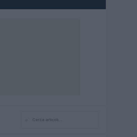
⌕
Cerca