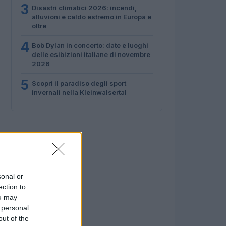
3
Disastri climatici 2026: incendi,
alluvioni e caldo estremo in Europa e
oltre
4
Bob Dylan in concerto: date e luoghi
delle esibizioni italiane di novembre
2026
5
Scopri il paradiso degli sport
invernali nella Kleinwalsertal
sonal or
ection to
ou may
 personal
out of the