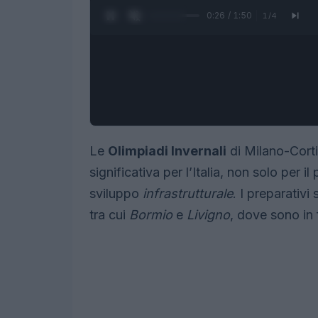
0:27 / 1:50
1
/
4
Le
Olimpiadi Invernali
di Milano-Cort
significativa per l’Italia, non solo per i
sviluppo
infrastrutturale
. I preparativ
tra cui
Bormio
e
Livigno
, dove sono in 