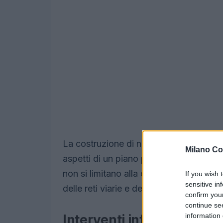
La costruzione di nuovi impianti, come
Milano Co
aspetti di un piano più ampio volto a pot
non si limitano alla creazione di nuovi 
If you wish 
sensitive in
delle reti viarie e dei servizi pubblici.
confirm you
continue se
information 
Interventi infrastrutturali