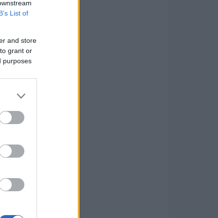
 downstream
B’s List of
er and store
to grant or
ed purposes