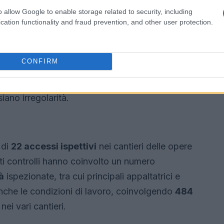
 per il buon esito delle opere olimpiche.
o allow Google to enable storage related to security, including
cation functionality and fraud prevention, and other user protection.
uppo Interforze Antimafia
(GIA), composto
di Polizia, dell’Ispettorato Territoriale del
CONFIRM
nale alle Opere Pubbliche. Questo team è
 cantieri, assicurando che tutte le imprese
iano irregolarità.
 di
22 accessi ispettivi
nei cantieri delle opere
ti controlli hanno coinvolto un numero
à
ispezionate, tra cui principali appaltatrici e
anche le condizioni di lavoro, coinvolgendo
484
 nei vari cantieri.