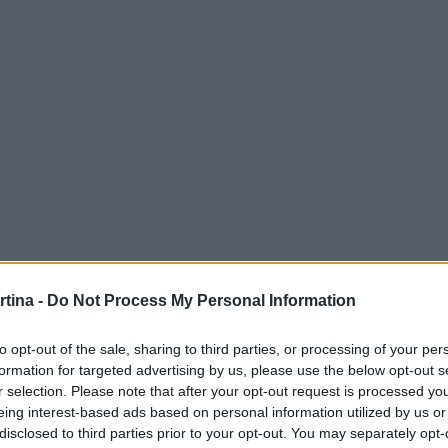
 lo
Ski Stadium
di Bormio, è solo uno degli
rtina -
Do Not Process My Personal Information
enziare le strutture esistenti. Questi interventi
edifici sportivi, ma includono anche miglioramenti
to opt-out of the sale, sharing to third parties, or processing of your per
formation for targeted advertising by us, please use the below opt-out s
r selection. Please note that after your opt-out request is processed y
eing interest-based ads based on personal information utilized by us or
disclosed to third parties prior to your opt-out. You may separately opt-
 previsti