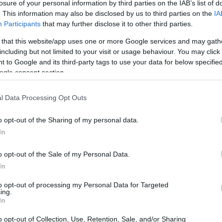
losure of your personal information by third parties on the IAB’s list of
. This information may also be disclosed by us to third parties on the
IA
ostruzione di una nuova
variante della SS. 38
Participants
that may further disclose it to other third parties.
e per garantire una mobilità più fluida e sicura.
 that this website/app uses one or more Google services and may gath
numerosi
passaggi a livello ferroviari
e la
including but not limited to your visit or usage behaviour. You may click 
 to Google and its third-party tags to use your data for below specifi
r migliorare la sicurezza stradale.
ogle consent section.
l Data Processing Opt Outs
mento della
rete elettrica
di alta e media
o opt-out of the Sharing of my personal data.
o per garantire che le strutture olimpiche
In
rtando le esigenze degli atleti e dei visitatori.
o opt-out of the Sale of my Personal Data.
heggi multipiano
per accogliere il flusso di
In
to opt-out of processing my Personal Data for Targeted
ing.
In
o opt-out of Collection, Use, Retention, Sale, and/or Sharing