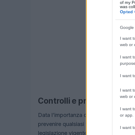
of my P
was col
Opted 
Google 
I want t
web or d
I want t
purpose
I want 
I want t
web or d
Controlli e prevenzione a
I want t
Data l’importanza degli investimenti pub
or app.
prevenire qualsiasi tentativo di infiltra
I want t
legislazione vigente attribuisce alle Pre