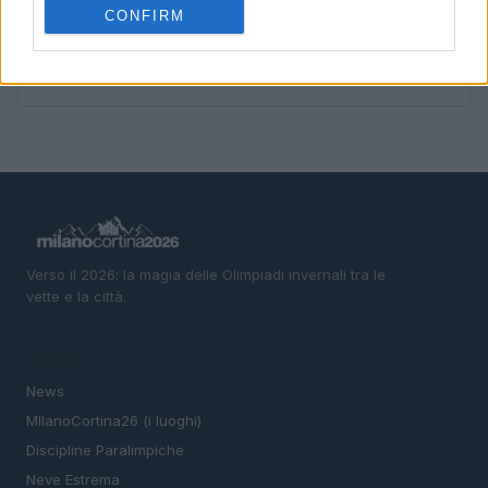
attività
CONFIRM
5
Alpi di Milano Cortina: itinerario tra valli, collegamenti
e soste
Verso il 2026: la magia delle Olimpiadi invernali tra le
vette e la città.
SEZIONI
News
MIlanoCortina26 (i luoghi)
Discipline Paralimpiche
Neve Estrema