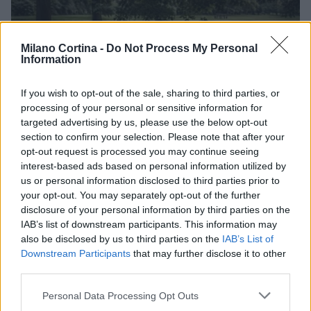
Milano Cortina -
Do Not Process My Personal
Information
If you wish to opt-out of the sale, sharing to third parties, or
processing of your personal or sensitive information for
targeted advertising by us, please use the below opt-out
section to confirm your selection. Please note that after your
opt-out request is processed you may continue seeing
interest-based ads based on personal information utilized by
Minacce con machete e sequestro: la gang di
us or personal information disclosed to third parties prior to
adolescenti che chiedeva droga come riscatto
your opt-out. You may separately opt-out of the further
Marco Tessari · 9 Ago 2026
disclosure of your personal information by third parties on the
IAB’s list of downstream participants. This information may
MILANOCORTINA26 (I LUOGHI)
also be disclosed by us to third parties on the
IAB’s List of
Downstream Participants
that may further disclose it to other
third parties.
Please note that this website/app uses one or more Google
Personal Data Processing Opt Outs
services and may gather and store information including but