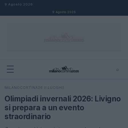
Salta al contenuto
9 Agosto 2026
9 Agosto 2026
⌕
×
⌕
MILANOCORTINA26 (I LUOGHI)
Cerca
Olimpiadi invernali 2026: Livigno
si prepara a un evento
straordinario