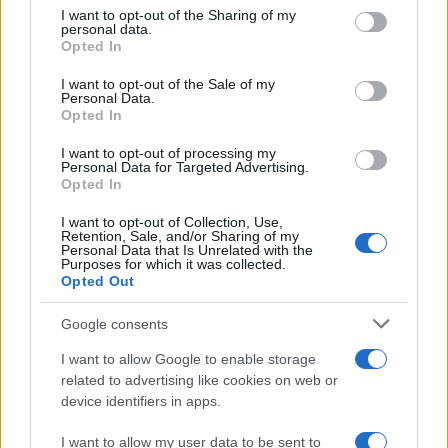
not limited to your visit or usage behaviour. You may click to
I want to opt-out of the Sharing of my
personal data.
grant or deny consent to Google and its third-party tags to
Opted In
use your data for below specified purposes in below Google
consent section.
I want to opt-out of the Sale of my
Personal Data.
Opted In
I want to opt-out of processing my
Personal Data for Targeted Advertising.
Dove la montagna incontra il cinema: i vincitori del
Opted In
Cervino CineMountain
Marco Tessari · 6 Ago 2026
I want to opt-out of Collection, Use,
Retention, Sale, and/or Sharing of my
Personal Data that Is Unrelated with the
MILANOCORTINA26 (I LUOGHI)
Purposes for which it was collected.
Opted Out
Google consents
I want to allow Google to enable storage
related to advertising like cookies on web or
device identifiers in apps.
I want to allow my user data to be sent to