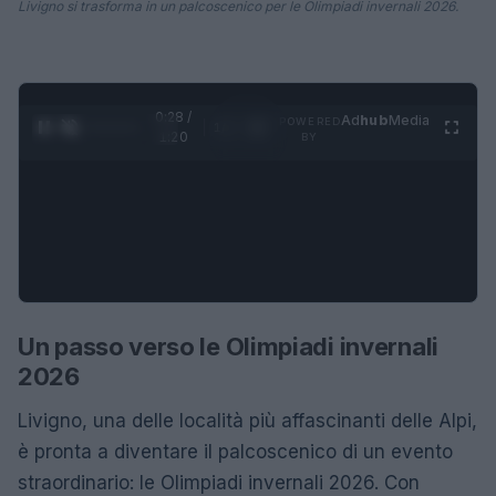
Livigno si trasforma in un palcoscenico per le Olimpiadi invernali 2026.
0:28 /
Ad
hub
Media
POWERED
1
/
4
1:20
BY
Un passo verso le Olimpiadi invernali
2026
Livigno, una delle località più affascinanti delle Alpi,
è pronta a diventare il palcoscenico di un evento
straordinario: le Olimpiadi invernali 2026. Con