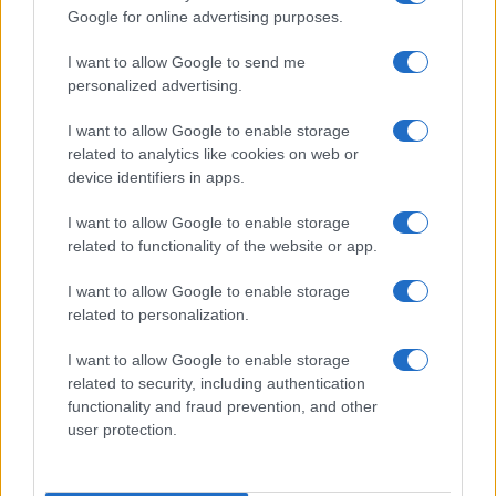
Google for online advertising purposes.
I want to allow Google to send me
personalized advertising.
Fondazione Milano Cortina: debiti da un miliardo e il
sostegno pubblico
I want to allow Google to enable storage
Marco Tessari · 5 Ago 2026
related to analytics like cookies on web or
device identifiers in apps.
I want to allow Google to enable storage
PIÙ LETTI
related to functionality of the website or app.
1
Minacce con machete e sequestro: la gang di
I want to allow Google to enable storage
adolescenti che chiedeva droga come riscatto
related to personalization.
2
Dove la montagna incontra il cinema: i vincitori del
I want to allow Google to enable storage
Cervino CineMountain
related to security, including authentication
functionality and fraud prevention, and other
3
Fondazione Milano Cortina: debiti da un miliardo e il
user protection.
sostegno pubblico
4
Alpi sostenibili: come scegliere alloggi, trasporti e