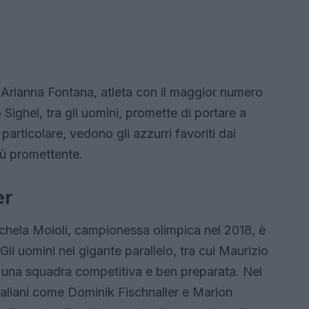
su Arianna Fontana, atleta con il maggior numero
Sighel, tra gli uomini, promette di portare a
n particolare, vedono gli azzurri favoriti dai
iù promettente.
er
ichela Moioli, campionessa olimpica nel 2018, è
Gli uomini nel gigante parallelo, tra cui Maurizio
o una squadra competitiva e ben preparata. Nel
i italiani come Dominik Fischnaller e Marion