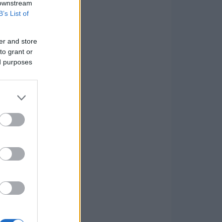
 downstream
B’s List of
er and store
to grant or
ed purposes