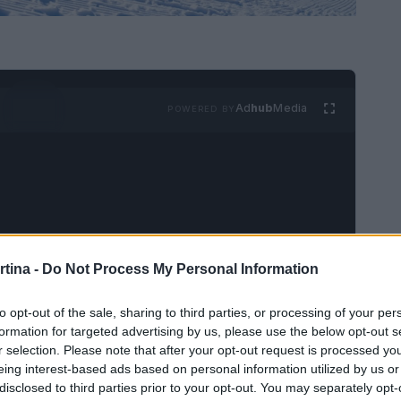
Ad
hub
Media
POWERED BY
rtina -
Do Not Process My Personal Information
na del 2026 si avvicinano rapidamente. L’evento
i atleti italiani. Con un totale di
16 sport
e
116
to opt-out of the sale, sharing to third parties, or processing of your per
aglia si concentrano su diverse discipline, tra
formation for targeted advertising by us, please use the below opt-out s
r selection. Please note that after your opt-out request is processed y
eing interest-based ads based on personal information utilized by us or
disclosed to third parties prior to your opt-out. You may separately opt-