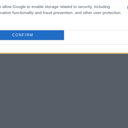
. Wierer, in particolare, si prepara per la sua
o allow Google to enable storage related to security, including
cation functionality and fraud prevention, and other user protection.
o di conquistare l’oro. Vittozzi, reduce da un
 una sorpresa. Anche le staffette, sia maschili
interesse.
CONFIRM