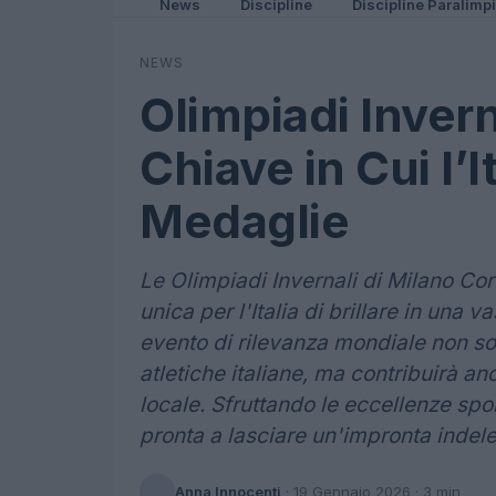
News
Discipline
Discipline Paralimp
NEWS
Olimpiadi Invern
Chiave in Cui l’I
Medaglie
Le Olimpiadi Invernali di Milano Co
unica per l'Italia di brillare in una
evento di rilevanza mondiale non sol
atletiche italiane, ma contribuirà a
locale. Sfruttando le eccellenze sport
pronta a lasciare un'impronta indeleb
Anna Innocenti
·
19 Gennaio 2026
· 3 min