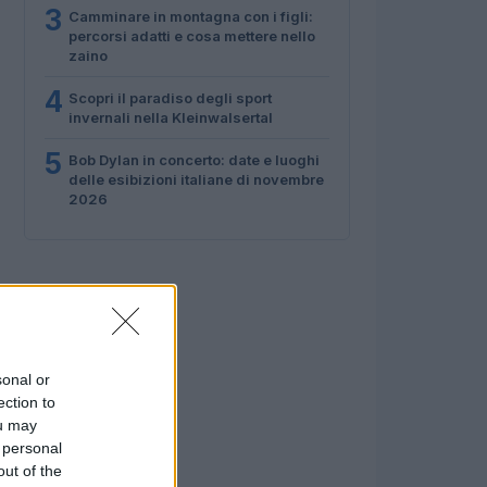
3
Camminare in montagna con i figli:
percorsi adatti e cosa mettere nello
zaino
4
Scopri il paradiso degli sport
invernali nella Kleinwalsertal
5
Bob Dylan in concerto: date e luoghi
delle esibizioni italiane di novembre
2026
sonal or
ection to
ou may
 personal
out of the