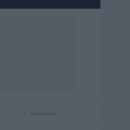
⌕
Cerca