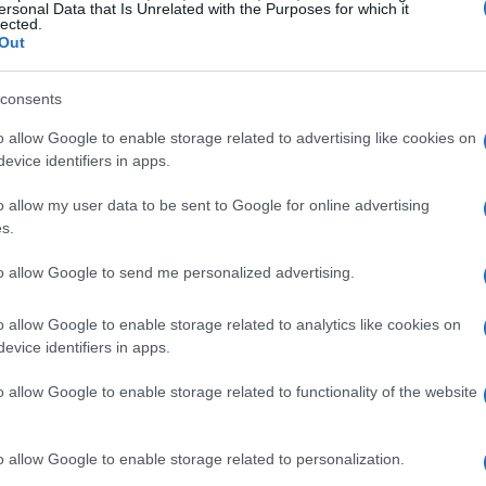
ersonal Data that Is Unrelated with the Purposes for which it
a Goggia, Dominique Paris e Federica Brignone
lected.
Out
oggia è considerata una delle maggiori aspiranti
 suo valore in precedenti competizioni.
consents
o allow Google to enable storage related to advertising like cookies on
le
evice identifiers in apps.
rappresenta un atleta da monitorare
o allow my user data to be sent to Google for online advertising
e al talento dimostrato, è tra i favoriti per
s.
eestyle, la giovane Flora Tabanelli è considerata
to allow Google to send me personalized advertising.
sorprendere gli avversari. La combinazione di
enta una strategia fondamentale per il successo
o allow Google to enable storage related to analytics like cookies on
evice identifiers in apps.
o allow Google to enable storage related to functionality of the website
teriori opportunità
o allow Google to enable storage related to personalization.
e eccellere è il
biathlon
. Qui, Dorothea Wierer e