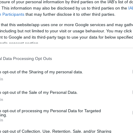
losure of your personal information by third parties on the IAB’s list of
. This information may also be disclosed by us to third parties on the
IA
Participants
that may further disclose it to other third parties.
 that this website/app uses one or more Google services and may gath
including but not limited to your visit or usage behaviour. You may click 
 to Google and its third-party tags to use your data for below specifi
ogle consent section.
l Data Processing Opt Outs
o opt-out of the Sharing of my personal data.
In
o opt-out of the Sale of my Personal Data.
In
to opt-out of processing my Personal Data for Targeted
 l’Italia
ing.
In
rappresentare il paese in varie competizioni. Nello
o opt-out of Collection, Use, Retention, Sale, and/or Sharing