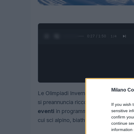
0:28 / 1:50
1
/
4
Milano Co
Le Olimpiadi Invernali di Milano Corti
si preannuncia ricco di opportunità per gl
If you wish 
eventi
in programma, le speranze di med
sensitive in
confirm you
cui sci alpino, biathlon e snowboard.
continue se
information 