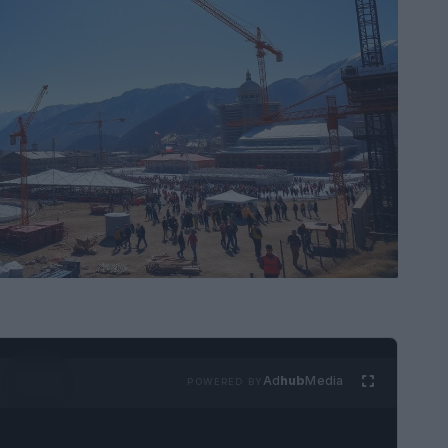
Ad
hub
Media
POWERED BY