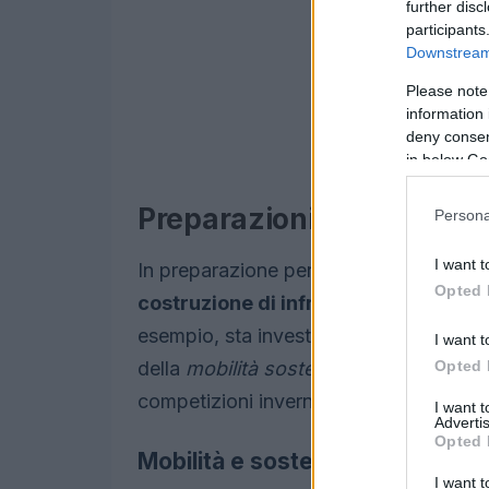
further disc
participants
Downstream 
Please note
information 
deny consent
in below Go
Preparazioni e infrastrut
Persona
I want t
In preparazione per le Olimpiadi, sono i
Opted 
costruzione di infrastrutture
che tras
esempio, sta investendo nella realizzazi
I want t
Opted 
della
mobilità sostenibile
, mentre Cort
competizioni invernali con strutture all
I want 
Advertis
Opted 
Mobilità e sostenibilità
I want t