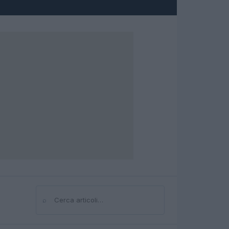
⌕
Cerca