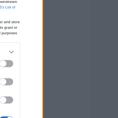
 downstream
B’s List of
er and store
to grant or
ed purposes