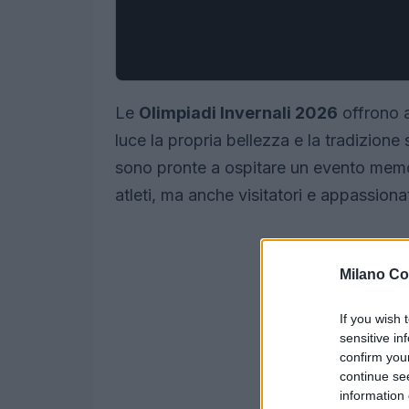
Le
Olimpiadi Invernali 2026
offrono a
luce la propria bellezza e la tradizione 
sono pronte a ospitare un evento memor
atleti, ma anche visitatori e appassionat
Milano Co
If you wish 
sensitive in
confirm you
continue se
information 