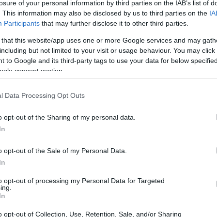
losure of your personal information by third parties on the IAB’s list of
. This information may also be disclosed by us to third parties on the
IA
Participants
that may further disclose it to other third parties.
 that this website/app uses one or more Google services and may gath
including but not limited to your visit or usage behaviour. You may click 
 to Google and its third-party tags to use your data for below specifi
ogle consent section.
ture
l Data Processing Opt Outs
o opt-out of the Sharing of my personal data.
n atto lavori di
riqualificazione urbana
e
In
formeranno le città ospitanti. Milano, ad
one di nuovi impianti sportivi e nello sviluppo
o opt-out of the Sale of my Personal Data.
In
ina d’Ampezzo si sta attrezzando per ospitare le
’avanguardia.
to opt-out of processing my Personal Data for Targeted
ing.
In
o opt-out of Collection, Use, Retention, Sale, and/or Sharing