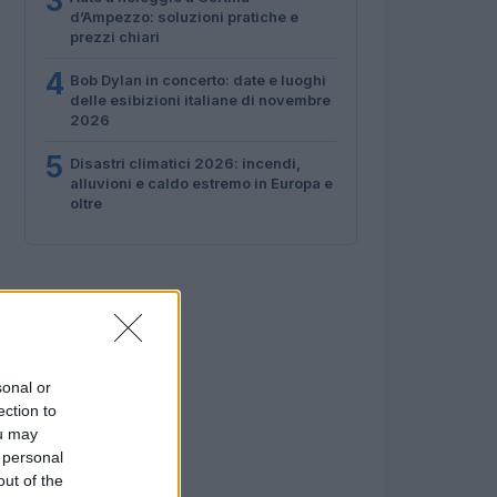
3
d’Ampezzo: soluzioni pratiche e
prezzi chiari
4
Bob Dylan in concerto: date e luoghi
delle esibizioni italiane di novembre
2026
5
Disastri climatici 2026: incendi,
alluvioni e caldo estremo in Europa e
oltre
sonal or
ection to
ou may
 personal
out of the