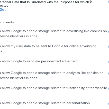
ersonal Data that Is Unrelated with the Purposes for which it
portunità unica per dimostrare l’importanza
lected.
Out
orità locali sono impegnate a garantire un
e accessibile a tutti. Inoltre, è previsto l’impiego
consents
e costruzioni e l’adozione di pratiche ecologiche
o allow Google to enable storage related to advertising like cookies on
evice identifiers in apps.
o allow my user data to be sent to Google for online advertising
ale
s.
un evento sportivo, ma fungono anche da
to allow Google to send me personalized advertising.
imato che l’evento porterà a un significativo
o allow Google to enable storage related to analytics like cookies on
 di migliaia di posti di lavoro. Le aziende locali
evice identifiers in apps.
attrarre nuovi clienti, sia a livello nazionale che
o allow Google to enable storage related to functionality of the website
o allow Google to enable storage related to personalization.