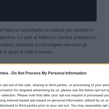
ll’Italia un’importante occasione per mettere in
sportiva. Le sedi di
Milano
e
Cortina d’Ampezzo
abile, destinato a coinvolgere non solo gli
i di sport di tutto il mondo.
rtina -
Do Not Process My Personal Information
to opt-out of the sale, sharing to third parties, or processing of your per
formation for targeted advertising by us, please use the below opt-out s
r selection. Please note that after your opt-out request is processed y
eing interest-based ads based on personal information utilized by us or
disclosed to third parties prior to your opt-out. You may separately opt-