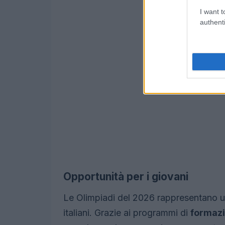
I want t
authenti
Opportunità per i giovani
Le Olimpiadi del 2026 rappresentano un
italiani. Grazie ai programmi di
formazi