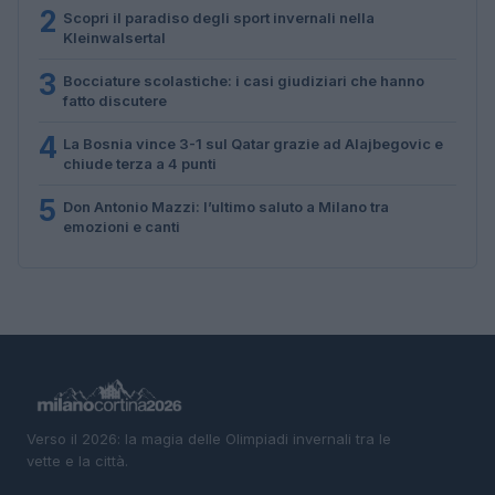
2
Scopri il paradiso degli sport invernali nella
Kleinwalsertal
3
Bocciature scolastiche: i casi giudiziari che hanno
fatto discutere
4
La Bosnia vince 3-1 sul Qatar grazie ad Alajbegovic e
chiude terza a 4 punti
5
Don Antonio Mazzi: l’ultimo saluto a Milano tra
emozioni e canti
Verso il 2026: la magia delle Olimpiadi invernali tra le
vette e la città.