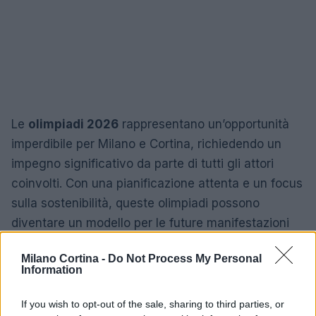
Le
olimpiadi 2026
rappresentano un’opportunità
imperdibile per Milano e Cortina, richiedendo un
impegno significativo da parte di tutti gli attori
coinvolti. Con una pianificazione attenta e un focus
sulla sostenibilità, queste olimpiadi possono
diventare un modello per le future manifestazioni
sportive.
Milano Cortina -
Do Not Process My Personal
Information
AUTORE
If you wish to opt-out of the sale, sharing to third parties, or