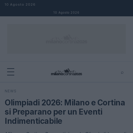
Salta al contenuto
10 Agosto 2026
10 Agosto 2026
⌕
×
⌕
NEWS
Cerca
Olimpiadi 2026: Milano e Cortina
si Preparano per un Eventi
Indimenticabile