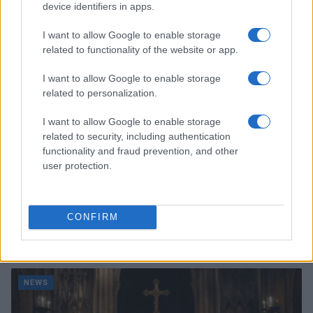
device identifiers in apps.
NEWS
I want to allow Google to enable storage
related to functionality of the website or app.
I want to allow Google to enable storage
related to personalization.
I want to allow Google to enable storage
related to security, including authentication
functionality and fraud prevention, and other
user protection.
CONFIRM
Arrestati cinque agenti della polizia locale di Milano: le
accuse e i dettagli
Alessandro Tassinari · 7 Ago 2026
NEWS