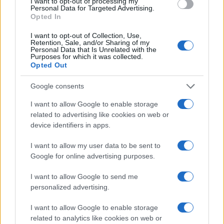
I want to opt-out of processing my
Personal Data for Targeted Advertising.
Opted In
Continua a leggere
I want to opt-out of Collection, Use,
Retention, Sale, and/or Sharing of my
Personal Data that Is Unrelated with the
Purposes for which it was collected.
NEWS
Opted Out
Google consents
I want to allow Google to enable storage
related to advertising like cookies on web or
device identifiers in apps.
I want to allow my user data to be sent to
Google for online advertising purposes.
I want to allow Google to send me
personalized advertising.
Come scegliere le scarpe da running donna: comfort
I want to allow Google to enable storage
e performance
related to analytics like cookies on web or
Marco Tessari · 8 Ago 2026