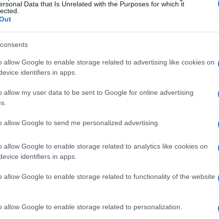
ersonal Data that Is Unrelated with the Purposes for which it
lected.
Out
consents
o allow Google to enable storage related to advertising like cookies on
evice identifiers in apps.
o allow my user data to be sent to Google for online advertising
s.
to allow Google to send me personalized advertising.
o allow Google to enable storage related to analytics like cookies on
evice identifiers in apps.
o allow Google to enable storage related to functionality of the website
nerare un significativo
afflusso di turisti
e
o allow Google to enable storage related to personalization.
visitatori possa raggiungere i
1,5 milioni
,