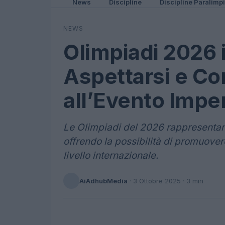
News
Discipline
Discipline Paralimp
NEWS
Olimpiadi 2026 i
Aspettarsi e Co
all’Evento Imper
Le Olimpiadi del 2026 rappresentano 
offrendo la possibilità di promuovere
livello internazionale.
AiAdhubMedia
·
3 Ottobre 2025
· 3 min