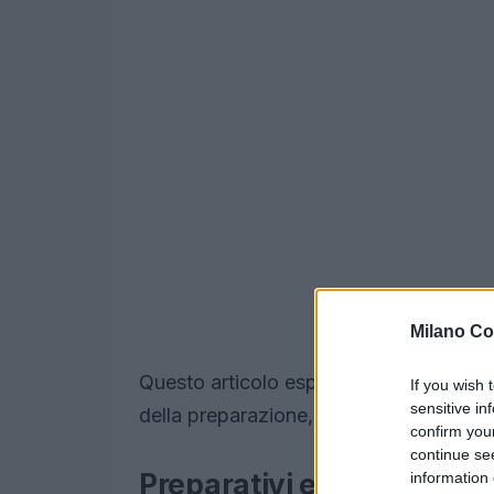
Milano Co
Questo articolo esplora le diverse dime
If you wish 
sensitive in
della preparazione, le sfide logistiche 
confirm you
continue se
Preparativi e infrastruttu
information 