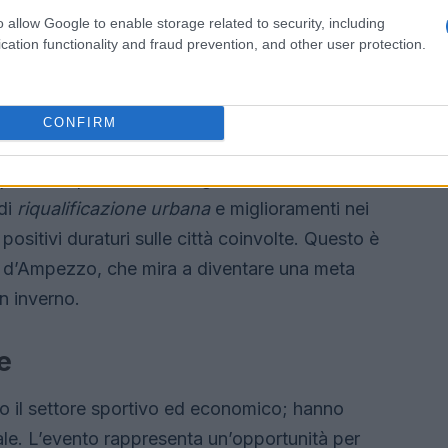
r il settore turistico e della ristorazione. Le
o allow Google to enable storage related to security, including
cation functionality and fraud prevention, and other user protection.
’opportunità di espandere la loro clientela,
mento della visibilità internazionale.
CONFIRM
di possono portare a un miglioramento delle
 di
riqualificazione urbana
e miglioramenti nei
positivi duraturi sulle città coinvolte. Questo è
a d’Ampezzo, che mira a diventare una meta
in inverno.
e
o il settore sportivo ed economico; hanno
ale. L’evento rappresenta un’opportunità per