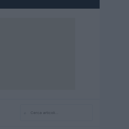
⌕
Cerca