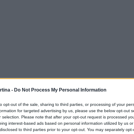
rtina -
Do Not Process My Personal Information
nsioni delle olimpiadi, analizzando l’importanza
to opt-out of the sale, sharing to third parties, or processing of your per
formation for targeted advertising by us, please use the below opt-out s
e le opportunità che si presenteranno.
r selection. Please note that after your opt-out request is processed y
eing interest-based ads based on personal information utilized by us or
re
disclosed to third parties prior to your opt-out. You may separately opt-