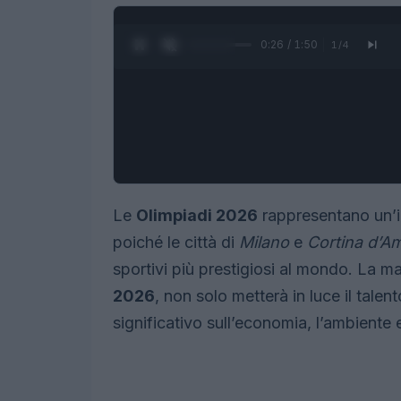
0:27 / 1:50
1
/
4
Le
Olimpiadi 2026
rappresentano un’im
poiché le città di
Milano
e
Cortina d’A
sportivi più prestigiosi al mondo. La ma
2026
, non solo metterà in luce il tale
significativo sull’economia, l’ambiente