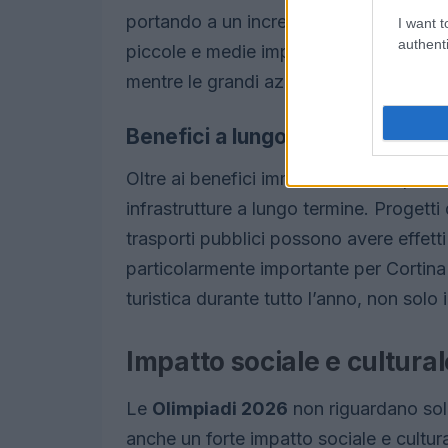
portando a un incremento delle entrate pe
I want t
authenti
piccole e medie imprese locali avranno l
mentre le grandi aziende vedranno un au
Benefici a lungo termine
Oltre ai benefici immediati, le olimpia
infrastrutture a lungo termine. Progetti
trasporti pubblici possono avere effetti 
particolarmente importante per Cortin
turistica durante tutto l’anno, non solo 
Impatto sociale e cultural
Le
Olimpiadi 2026
non riguardano sol
anche un forte impatto sociale e cultur