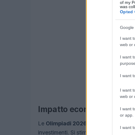
of my P
was col
Opted 
Google 
I want t
web or d
I want t
purpose
I want 
I want t
web or d
Impatto economico
I want t
or app.
Le
Olimpiadi 2026
sono attese per ge
I want t
investimenti. Si stima che il numero di 