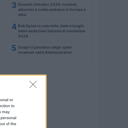
3
Disastri climatici 2026: incendi,
alluvioni e caldo estremo in Europa e
oltre
4
Bob Dylan in concerto: date e luoghi
delle esibizioni italiane di novembre
2026
5
Scopri il paradiso degli sport
invernali nella Kleinwalsertal
sonal or
ection to
ou may
 personal
out of the