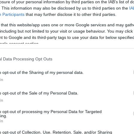
losure of your personal information by third parties on the IAB’s list of
. This information may also be disclosed by us to third parties on the
IA
6
è in corso, con un focus particolare sul
Participants
that may further disclose it to other third parties.
no, una delle capitali europee della moda e del
 that this website/app uses one or more Google services and may gath
 in
trasporti pubblici
e
strutture sportive
.
including but not limited to your visit or usage behaviour. You may click 
 to Google and its third-party tags to use your data for below specifi
svolga senza intoppi e che i visitatori possano
ogle consent section.
di.
l Data Processing Opt Outs
o opt-out of the Sharing of my personal data.
gnificativi per la costruzione e la ristrutturazione
In
 in
sostenibilità ambientale
. L’idea è di
o opt-out of the Sale of my Personal Data.
ecnologie verdi per ridurre l’impatto ambientale
In
 aiuterà a minimizzare i danni ecologici, ma
to opt-out of processing my Personal Data for Targeted
uture edizioni delle olimpiadi in tutto il mondo.
ing.
In
o opt-out of Collection, Use, Retention, Sale, and/or Sharing