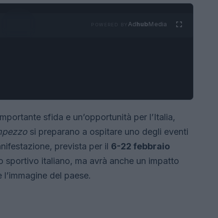
Ad
hub
Media
POWERED BY
portante sfida e un’opportunità per l’Italia,
mpezzo
si preparano a ospitare uno degli eventi
nifestazione, prevista per il
6-22 febbraio
nto sportivo italiano, ma avrà anche un impatto
 e l’immagine del paese.