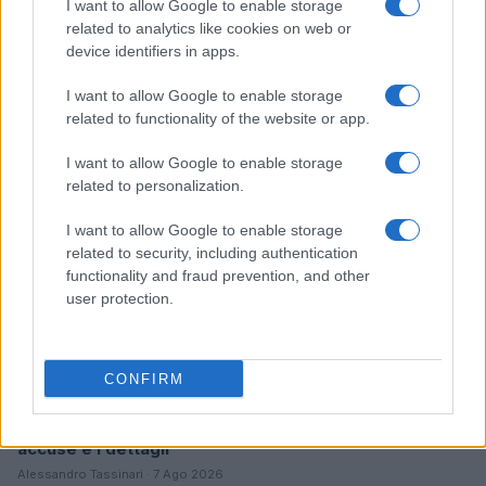
I want to allow Google to enable storage
related to analytics like cookies on web or
Come scegliere le scarpe da running donna: comfort
device identifiers in apps.
e performance
Marco Tessari · 8 Ago 2026
I want to allow Google to enable storage
related to functionality of the website or app.
NEWS
I want to allow Google to enable storage
related to personalization.
I want to allow Google to enable storage
related to security, including authentication
functionality and fraud prevention, and other
user protection.
CONFIRM
Arrestati cinque agenti della polizia locale di Milano: le
accuse e i dettagli
Alessandro Tassinari · 7 Ago 2026