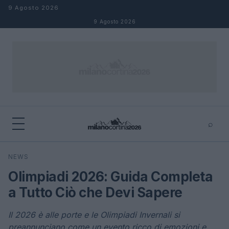
Salta al contenuto
9 Agosto 2026
9 Agosto 2026
⌕
×
⌕
NEWS
Cerca
Olimpiadi 2026: Guida Completa
a Tutto Ciò che Devi Sapere
Il 2026 è alle porte e le Olimpiadi Invernali si
preannunciano come un evento ricco di emozioni e