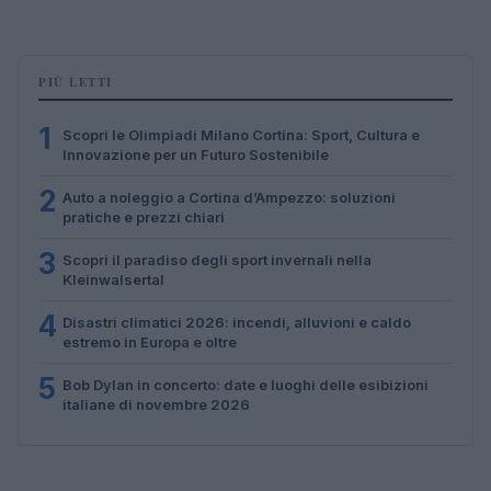
PIÙ LETTI
1
Scopri le Olimpiadi Milano Cortina: Sport, Cultura e
Innovazione per un Futuro Sostenibile
2
Auto a noleggio a Cortina d’Ampezzo: soluzioni
pratiche e prezzi chiari
3
Scopri il paradiso degli sport invernali nella
Kleinwalsertal
4
Disastri climatici 2026: incendi, alluvioni e caldo
estremo in Europa e oltre
5
Bob Dylan in concerto: date e luoghi delle esibizioni
italiane di novembre 2026