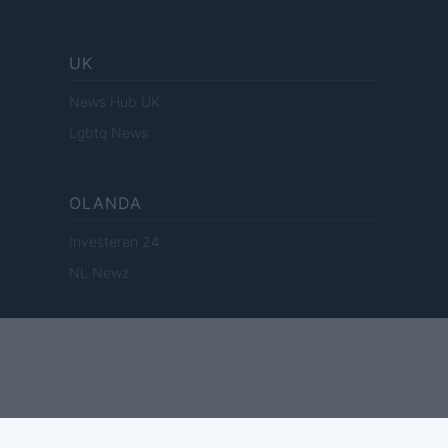
UK
News Hub UK
Lgbtq News
OLANDA
Investeren 24
NL Newz