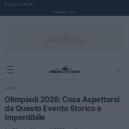
Salta al contenuto
8 Agosto 2026
8 Agosto 2026
⌕
×
⌕
NEWS
Cerca
Olimpiadi 2026: Cosa Aspettarsi
da Questo Evento Storico e
Imperdibile