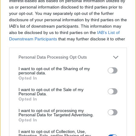
interest-based ads based on personal information utilized by
innovative dovranno procedere di pari passo, per
us or personal information disclosed to third parties prior to
garantire che l’obiettivo di una governance
your opt-out. You may separately opt-out of the further
trasparente e responsabile sia raggiunto, evitando
disclosure of your personal information by third parties on the
IAB’s list of downstream participants. This information may
al contempo gli errori del passato che ci hanno
also be disclosed by us to third parties on the
IAB’s List of
insegnato a essere scettici verso facili soluzioni. E
Downstream Participants
that may further disclose it to other
tu, come vedi il futuro della trasparenza nella
third parties.
pubblica amministrazione?
Please note that this website/app uses one or more Google
Personal Data Processing Opt Outs
services and may gather and store information including but
not limited to your visit or usage behaviour. You may click to
I want to opt-out of the Sharing of my
personal data.
grant or deny consent to Google and its third-party tags to
AUTORE
Opted In
use your data for below specified purposes in below Google
AiAdhubMedia
consent section.
I want to opt-out of the Sale of my
Personal Data.
Opted In
I want to opt-out of processing my
Personal Data for Targeted Advertising.
Opted In
I want to opt-out of Collection, Use,
Retention, Sale, and/or Sharing of my