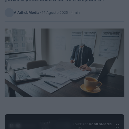
AiAdhubMedia
·
14 Agosto 2025
· 4 min
0:29 /
Ad
hub
Media
POWERED
1
/
4
1:23
BY