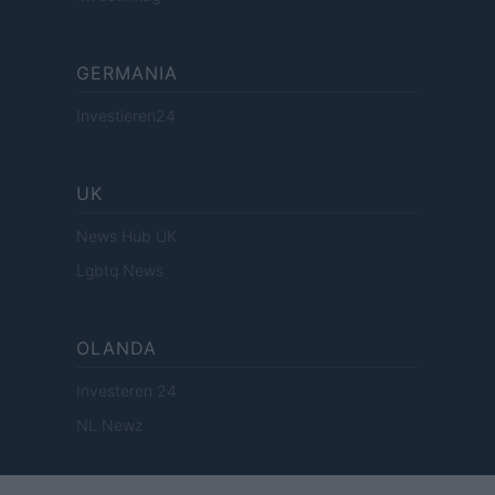
GERMANIA
Investieren24
UK
News Hub UK
Lgbtq News
OLANDA
Investeren 24
NL Newz