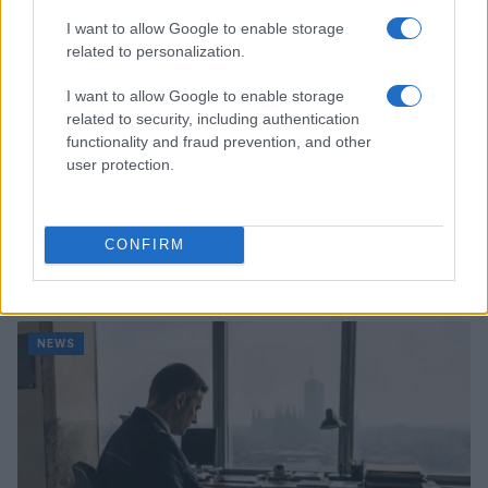
I want to allow Google to enable storage
related to personalization.
I want to allow Google to enable storage
related to security, including authentication
functionality and fraud prevention, and other
user protection.
CONFIRM
Come scegliere le scarpe da running donna: comfort
e performance
Marco Tessari · 8 Ago 2026
NEWS