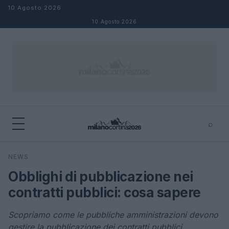
Salta al contenuto
10 Agosto 2026
10 Agosto 2026
⌕
×
⌕
NEWS
Cerca
Obblighi di pubblicazione nei
contratti pubblici: cosa sapere
Scopriamo come le pubbliche amministrazioni devono
gestire la pubblicazione dei contratti pubblici.