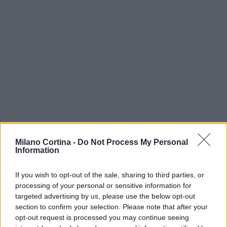
Milano Cortina -
Do Not Process My Personal
Information
In conclusione, gli obblighi di pubblicazione nei
contratti pubblici rappresentano un’opportunità per
If you wish to opt-out of the sale, sharing to third parties, or
processing of your personal or sensitive information for
le pubbliche amministrazioni di migliorare la loro
targeted advertising by us, please use the below opt-out
efficienza e la fiducia dei cittadini. L’evoluzione
section to confirm your selection. Please note that after your
delle normative e l’adozione di tecnologie
opt-out request is processed you may continue seeing