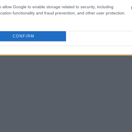
ere la loro creatività e abilità. Inoltre, la
o allow Google to enable storage related to security, including
cation functionality and fraud prevention, and other user protection.
rld Snowboard Tour
, contribuisce a far
CONFIRM