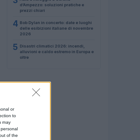
3
d’Ampezzo: soluzioni pratiche e
prezzi chiari
4
Bob Dylan in concerto: date e luoghi
delle esibizioni italiane di novembre
2026
5
Disastri climatici 2026: incendi,
alluvioni e caldo estremo in Europa e
oltre
sonal or
ection to
ou may
 personal
out of the