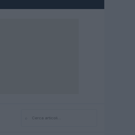
⌕
Cerca