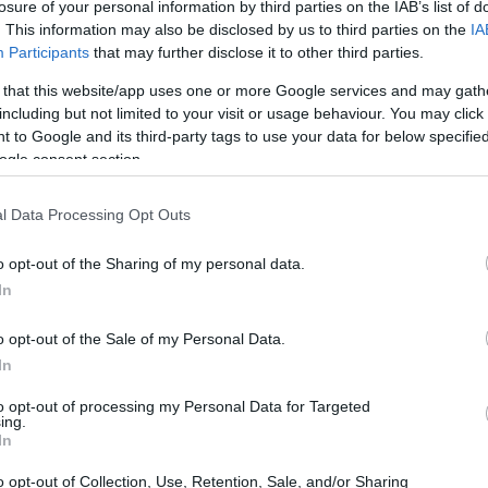
losure of your personal information by third parties on the IAB’s list of
. This information may also be disclosed by us to third parties on the
IA
Participants
that may further disclose it to other third parties.
 that this website/app uses one or more Google services and may gath
including but not limited to your visit or usage behaviour. You may click 
 to Google and its third-party tags to use your data for below specifi
ogle consent section.
l Data Processing Opt Outs
o opt-out of the Sharing of my personal data.
In
o opt-out of the Sale of my Personal Data.
tiche italiane
In
to opt-out of processing my Personal Data for Targeted
arano per la nuova stagione attraverso una serie
ing.
In
 comprensori montani investono in infrastrutture
esperienza degli sciatori. Ad esempio, la nota
o opt-out of Collection, Use, Retention, Sale, and/or Sharing