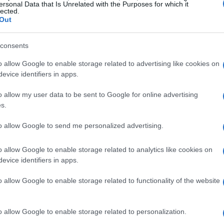
ersonal Data that Is Unrelated with the Purposes for which it
lected.
completato l’installazione di nuovi impianti di
Out
ti e una migliore accessibilità alle piste.
consents
o allow Google to enable storage related to advertising like cookies on
evice identifiers in apps.
e stazioni sciistiche ospiteranno una serie di
 di sci alpino
è uno degli eventi più attesi,
o allow my user data to be sent to Google for online advertising
s.
le e appassionati da tutto il mondo. Questa
 il talento degli sciatori, ma promuove anche il
to allow Google to send me personalized advertising.
.
o allow Google to enable storage related to analytics like cookies on
evice identifiers in apps.
lo snowboard
o allow Google to enable storage related to functionality of the website
opolarità tra i giovani e non solo. Attualmente,
nto dell’interesse per le discipline freestyle,
o allow Google to enable storage related to personalization.
ni sciistiche stanno attrezzando aree dedicate,