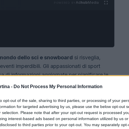
Ad
hub
Media
POWERED BY
mondo dello sci e snowboard
si risveglia,
venti imperdibili. Gli appassionati di sport
a di informazioni aggiornate per pianificare le
tti di nuove attrezzature, eventi competitivi o
rtina -
Do Not Process My Personal Information
lora alcune delle notizie più significative
to opt-out of the sale, sharing to third parties, or processing of your per
formation for targeted advertising by us, please use the below opt-out s
r selection. Please note that after your opt-out request is processed y
eing interest-based ads based on personal information utilized by us or
disclosed to third parties prior to your opt-out. You may separately opt-