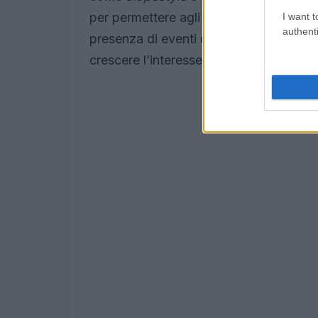
per permettere agli snowboarder di esprim
I want t
authenti
presenza di eventi dedicati, come il
Wo
crescere l’interesse per questo sport.