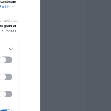
 downstream
B’s List of
er and store
to grant or
ed purposes