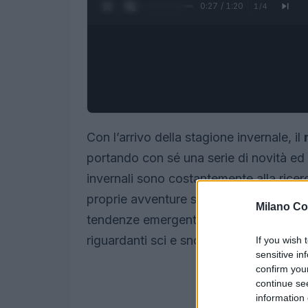
0:28 / 1:20
1
/
4
Con l’arrivo della stagione invernale, il
portando con sé una serie di novità ed e
invernali sono costantemente alla ricerc
proprie avventure sulla neve, che si tra
Milano Co
tendenze emergenti. Questo articolo esp
riguardanti sci e snowboard in Italia.
If you wish 
sensitive in
confirm you
continue se
information 