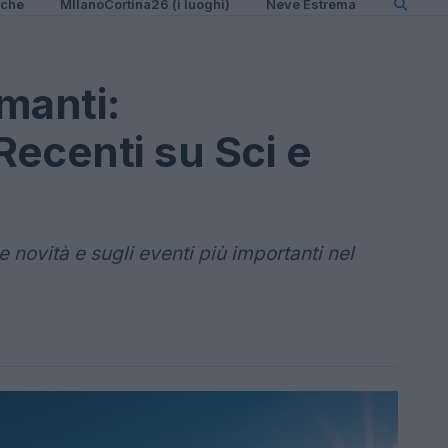
iche
MIlanoCortina26 (i luoghi)
Neve Estrema
manti:
ecenti su Sci e
 novità e sugli eventi più importanti nel