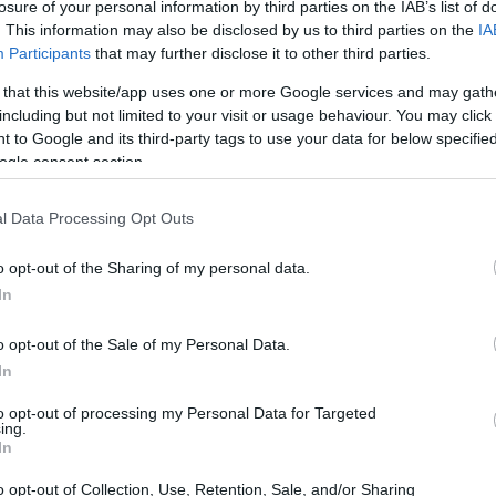
losure of your personal information by third parties on the IAB’s list of
. This information may also be disclosed by us to third parties on the
IA
Participants
that may further disclose it to other third parties.
 that this website/app uses one or more Google services and may gath
including but not limited to your visit or usage behaviour. You may click 
 to Google and its third-party tags to use your data for below specifi
ogle consent section.
l Data Processing Opt Outs
o opt-out of the Sharing of my personal data.
In
o opt-out of the Sale of my Personal Data.
In
to opt-out of processing my Personal Data for Targeted
 è già ricco di appuntamenti imperdibili. In
ing.
In
echino 2022 hanno lasciato un’eredità
petizioni internazionali che si svolgeranno in
o opt-out of Collection, Use, Retention, Sale, and/or Sharing