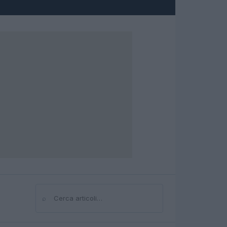
⌕
Cerca