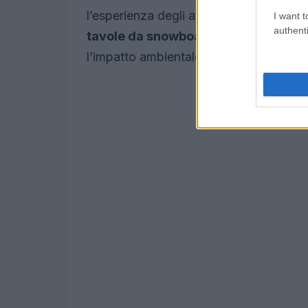
l’esperienza degli atleti e degli appassi
I want t
authenti
tavole da snowboard
realizzate con m
l’impatto ambientale di queste disciplin