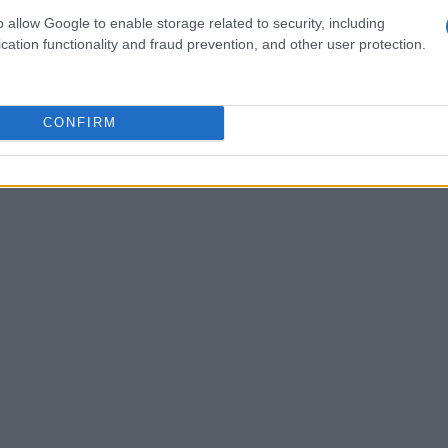
onati. Tra le novità più interessanti figurano le
o allow Google to enable storage related to security, including
cation functionality and fraud prevention, and other user protection.
ateriali sostenibili, che promettono di ridurre
e sportive.
CONFIRM