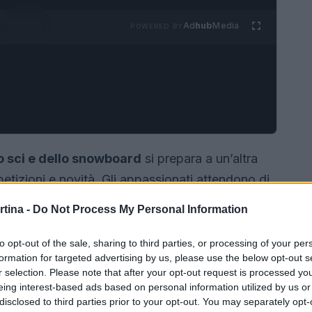
Ad
hub
Media
POWERED BY
o sci e dello snowboard
si prepara a un’altra
etizioni e novità. Gli appassionati attendono di
emergenti e le innovazioni tecnologiche che
rtina -
Do Not Process My Personal Information
ste discipline. Questo articolo analizza le
definiranno la stagione 2023.
to opt-out of the sale, sharing to third parties, or processing of your per
formation for targeted advertising by us, please use the below opt-out s
r selection. Please note that after your opt-out request is processed y
eing interest-based ads based on personal information utilized by us or
disclosed to third parties prior to your opt-out. You may separately opt-