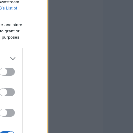
 downstream
B’s List of
er and store
to grant or
ed purposes