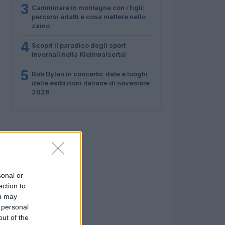
3
Camminare in montagna con i figli:
percorsi adatti e cosa mettere nello
zaino
4
Scopri il paradiso degli sport
invernali nella Kleinwalsertal
5
Bob Dylan in concerto: date e luoghi
delle esibizioni italiane di novembre
2026
sonal or
ection to
ou may
 personal
out of the