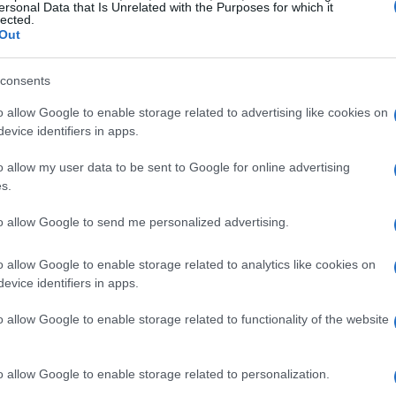
ersonal Data that Is Unrelated with the Purposes for which it
tese si segnalano i
campionati mondiali di sci
lected.
Out
ndo di snowboard.
consents
o allow Google to enable storage related to advertising like cookies on
evice identifiers in apps.
 si preannuncia come un evento di grande
nti a sfidarsi sulle nevi delle località più
o allow my user data to be sent to Google for online advertising
i su nomi di spicco come
Marco Odermatt
e
s.
 il titolo di campione. Gli appuntamenti chiave si
to allow Google to send me personalized advertising.
t. Anton
e
Val d’Isère
, dove il pubblico avrà
di alto livello.
o allow Google to enable storage related to analytics like cookies on
evice identifiers in apps.
nel settore
o allow Google to enable storage related to functionality of the website
innovazioni nel campo dello sci e dello
o allow Google to enable storage related to personalization.
do in tecnologie avanzate per migliorare