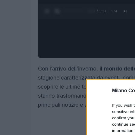
0:28 / 1:21
1
/
4
Con l’arrivo dell’inverno,
il mondo dell
stagione caratterizzata da eventi, comp
scoprire le ultime tendenze, gli atleti 
Milano Co
stanno trasformando l’esperienza di que
principali notizie e aggiornamenti che 
If you wish 
sensitive in
confirm you
continue se
information 