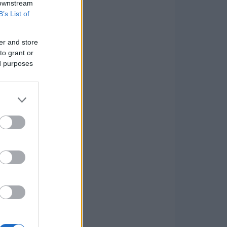
 downstream
B’s List of
er and store
to grant or
ed purposes