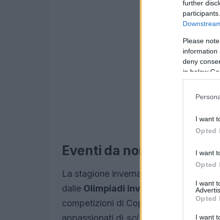
further disc
participants
Downstream 
Please note
information 
deny consent
in below Go
Persona
I want t
Opted 
Eventi da non perdere
I want t
Opted 
La stagione invernale 2023-2024 si prea
I want 
dalle
Olimpiadi invernali
, che si terra
Advertis
Opted 
competizioni di Coppa del Mondo che at
appassionati di
sci alpino
e
snowboard
I want t