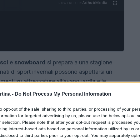
Ad
hub
Media
POWERED BY
sci
e
snowboard
si prepara a una stagione
nati di sport invernali possono aspettarsi un
amenti su attrezzature all’avanguardia e le
nale. Questo articolo esplora le ultime notizie
rtina -
Do Not Process My Personal Information
t invernali.
to opt-out of the sale, sharing to third parties, or processing of your per
formation for targeted advertising by us, please use the below opt-out s
r selection. Please note that after your opt-out request is processed y
eing interest-based ads based on personal information utilized by us or
disclosed to third parties prior to your opt-out. You may separately opt-