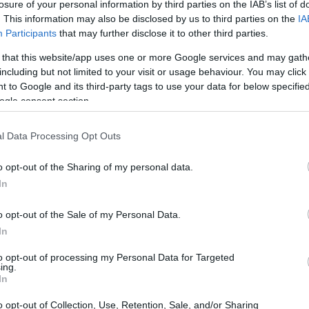
losure of your personal information by third parties on the IAB’s list of
. This information may also be disclosed by us to third parties on the
IA
Participants
that may further disclose it to other third parties.
 that this website/app uses one or more Google services and may gath
including but not limited to your visit or usage behaviour. You may click 
 to Google and its third-party tags to use your data for below specifi
ogle consent section.
l Data Processing Opt Outs
o opt-out of the Sharing of my personal data.
In
o opt-out of the Sale of my Personal Data.
In
nnuncia ricca di eventi imperdibili. A partire
to opt-out of processing my Personal Data for Targeted
nno a Milano-Cortina nel 2026, fino alla serie di
ing.
In
traverseranno diverse località alpine. Gli
 freestyle
possono già segnare sul calendario
o opt-out of Collection, Use, Retention, Sale, and/or Sharing