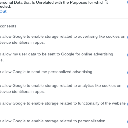
ersonal Data that Is Unrelated with the Purposes for which it
lected.
petizioni.
Out
ondo
consents
gione 2023-2024 avrà inizio con le gare di
o allow Google to enable storage related to advertising like cookies on
evice identifiers in apps.
Finlandia e
Lake Louise
in Canada saranno le
norama mondiale si sfideranno su piste che
o allow my user data to be sent to Google for online advertising
s.
esistenza. Non solo gli sciatori, ma anche i rider
colo in eventi come il
Snowboard World Cup
.
to allow Google to send me personalized advertising.
er la stagione
o allow Google to enable storage related to analytics like cookies on
evice identifiers in apps.
roduzione di attrezzature sempre più avanzate.
o allow Google to enable storage related to functionality of the website
modelli di sci e snowboard dotati di tecnologie
anti si segnalano gli
sci in fibra di carbonio
, che
o allow Google to enable storage related to personalization.
tavole da snowboard progettate per