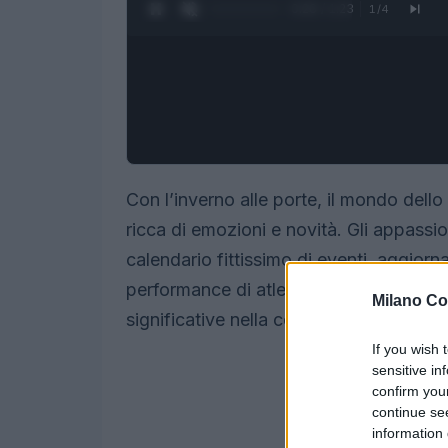
0:27 / 1:23
1
/
4
Con l’inverno alle porte, il mondo dello
ricca di emozioni e novità. Gli appassio
calendario fittissimo di eventi, aggiorn
performance di atleti di fama internazio
Milano Co
significative nella community degli spor
If you wish 
sensitive in
confirm you
continue se
information 