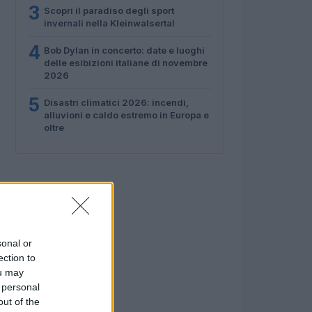
3
Scopri il paradiso degli sport
invernali nella Kleinwalsertal
4
Bob Dylan in concerto: date e luoghi
delle esibizioni italiane di novembre
2026
5
Disastri climatici 2026: incendi,
alluvioni e caldo estremo in Europa e
oltre
sonal or
ection to
ou may
 personal
out of the