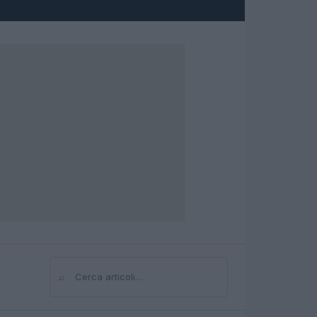
⌕
Cerca