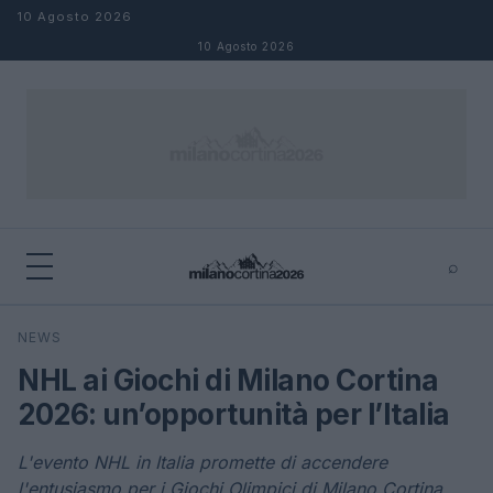
Salta al contenuto
10 Agosto 2026
10 Agosto 2026
⌕
×
⌕
NEWS
Cerca
NHL ai Giochi di Milano Cortina
2026: un’opportunità per l’Italia
L'evento NHL in Italia promette di accendere
l'entusiasmo per i Giochi Olimpici di Milano Cortina