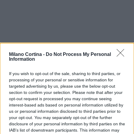
In conclusione, il ritorno della NHL in Italia per i
Milano Cortina -
Do Not Process My Personal
Giochi di Milano Cortina 2026 rappresenta un
Information
evento di straordinaria importanza. Non solo
If you wish to opt-out of the sale, sharing to third parties, or
metterà in evidenza il talento degli atleti, ma sarà
processing of your personal or sensitive information for
anche un’opportunità per l’Italia di dimostrare il
targeted advertising by us, please use the below opt-out
proprio valore come palcoscenico internazionale.
section to confirm your selection. Please note that after your
opt-out request is processed you may continue seeing
Con una pianificazione strategica e un approccio
interest-based ads based on personal information utilized by
mirato, questo evento potrebbe segnare l’inizio di
us or personal information disclosed to third parties prior to
una nuova era per lo sport e il turismo nel nostro
your opt-out. You may separately opt-out of the further
disclosure of your personal information by third parties on the
paese. Sei pronto a vivere questa avventura?
IAB’s list of downstream participants. This information may