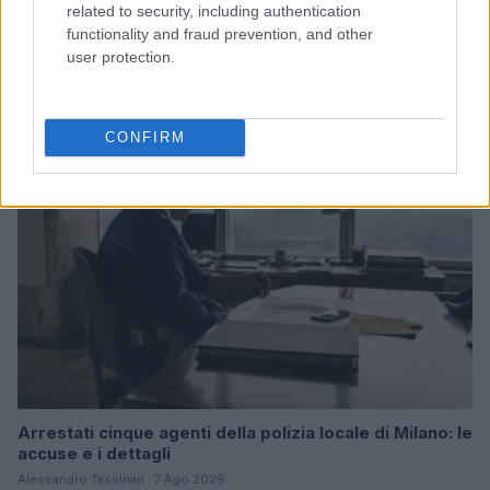
related to security, including authentication
Come scegliere le scarpe da running donna: comfort
functionality and fraud prevention, and other
e performance
user protection.
Marco Tessari · 8 Ago 2026
NEWS
CONFIRM
Arrestati cinque agenti della polizia locale di Milano: le
accuse e i dettagli
Alessandro Tassinari · 7 Ago 2026