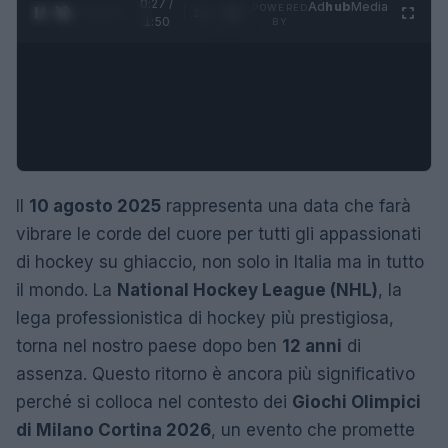
0:28 /
Ad
hub
Media
POWERED
1
/
4
1:50
BY
Il
10 agosto 2025
rappresenta una data che farà
vibrare le corde del cuore per tutti gli appassionati
di hockey su ghiaccio, non solo in Italia ma in tutto
il mondo. La
National Hockey League (NHL)
, la
lega professionistica di hockey più prestigiosa,
torna nel nostro paese dopo ben
12 anni
di
assenza. Questo ritorno è ancora più significativo
perché si colloca nel contesto dei
Giochi Olimpici
di Milano Cortina 2026
, un evento che promette