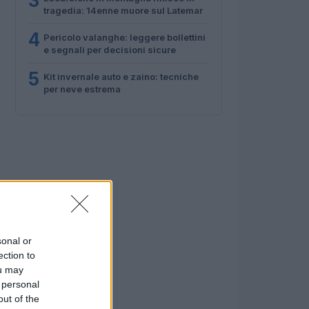
3
tragedia: 14enne muore sul Latemar
4
Pericolo valanghe: leggere bollettini
e segnali per decisioni sicure
5
Kit invernale auto e zaino: tecniche
per neve estrema
sonal or
ection to
ou may
 personal
out of the