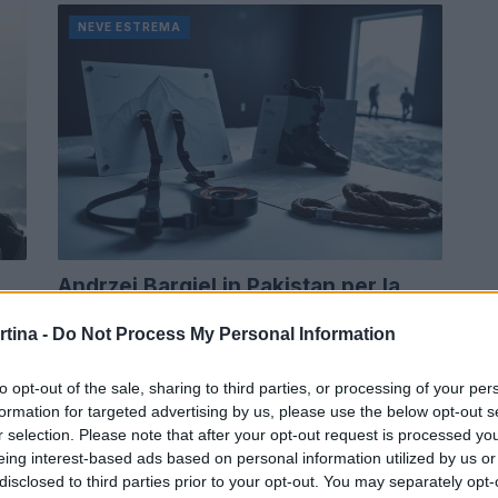
NEVE ESTREMA
Andrzej Bargiel in Pakistan per la
discesa con gli sci del Nanga Parbat
rtina -
Do Not Process My Personal Information
Andrzej Bargiel, già leggenda dello sci estremo, si
prepara a sciare il Nanga Parbat. Un'impresa che
to opt-out of the sale, sharing to third parties, or processing of your per
potrebbe ridefinire i confini dello sci…
vi
formation for targeted advertising by us, please use the below opt-out s
r selection. Please note that after your opt-out request is processed y
Marco Tessari · 11 Giu 2026
eing interest-based ads based on personal information utilized by us or
disclosed to third parties prior to your opt-out. You may separately opt-