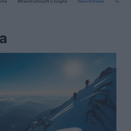
iche
MIlanoCortina26 (i luoghi)
Neve Estrema
a