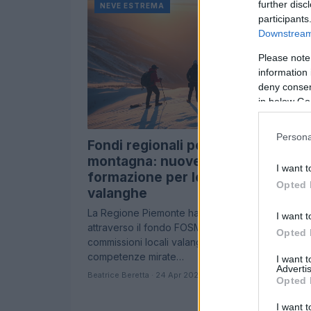
further disc
NEVE ESTREMA
participants
Downstream 
Please note
information 
deny consent
in below Go
Persona
Fondi regionali per la sicurezza in
montagna: nuove tecnologie e
I want t
formazione per le commissioni
Opted 
valanghe
La Regione Piemonte ha stanziato 236.380 euro
I want t
attraverso il fondo FOSMIT per dotare le
Opted 
commissioni locali valanghe di strumenti e
competenze mirate…
I want 
Advertis
Beatrice Beretta · 24 Apr 2026
Opted 
I want t