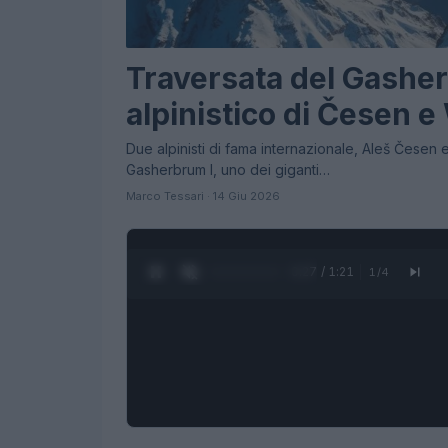
Traversata del Gasherb
alpinistico di Česen e
Due alpinisti di fama internazionale, Aleš Česen 
Gasherbrum I, uno dei giganti…
Marco Tessari · 14 Giu 2026
0:28 / 1:21
1
/
4