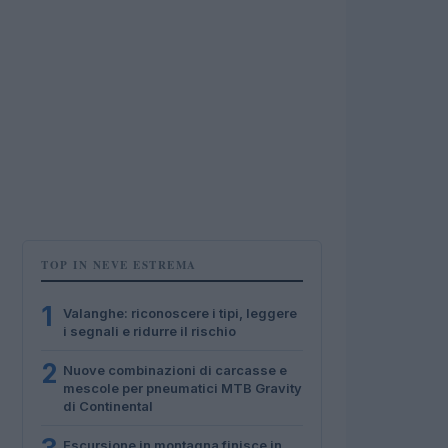
TOP IN NEVE ESTREMA
1
Valanghe: riconoscere i tipi, leggere
i segnali e ridurre il rischio
2
Nuove combinazioni di carcasse e
mescole per pneumatici MTB Gravity
di Continental
Escursione in montagna finisce in