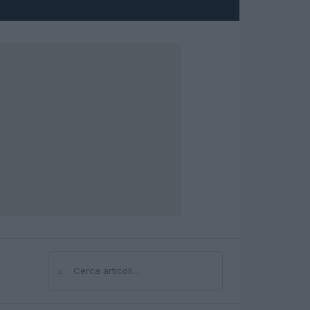
⌕
Cerca