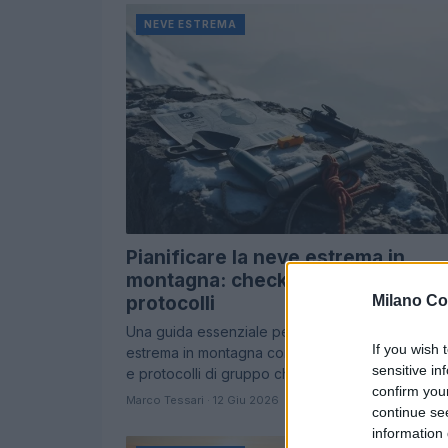
NEVE ESTREMA
Pianificare la neve estrema in
montagna: checklist, piani B/C e
Milano Co
protocolli
Una guida essenziale per affrontare la neve
If you wish 
estrema in montagna con checklist, piani alternati
sensitive in
e protocolli di gruppo che riducono i rischi…
confirm you
Marco Tessari · 12 Giu 2026
continue se
information 