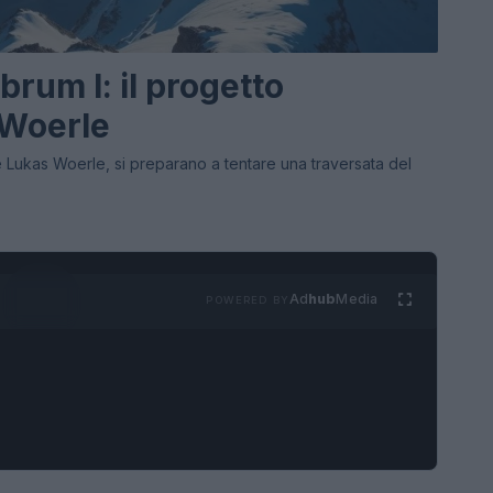
rum I: il progetto
 Woerle
e Lukas Woerle, si preparano a tentare una traversata del
Ad
hub
Media
POWERED BY