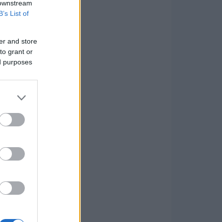
 downstream
B’s List of
er and store
to grant or
ed purposes