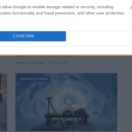
o allow Google to enable storage related to security, including
cation functionality and fraud prevention, and other user protection.
Ski cross e snowboard cross: sport
in quattro che emozionano a Milano
Cortina
CONFIRM
Spiegazione sintetica delle dinamiche del ski cross
e dello snowboard cross, con focus sul formato a
quattro e sul potenziale azzurro
Susanna Cardinale · 16 Apr 2026
NEVE ESTREMA