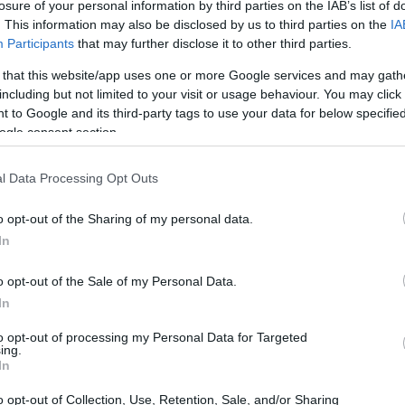
losure of your personal information by third parties on the IAB’s list of
NEVE ESTREMA
. This information may also be disclosed by us to third parties on the
IA
Participants
that may further disclose it to other third parties.
 that this website/app uses one or more Google services and may gath
including but not limited to your visit or usage behaviour. You may click 
 to Google and its third-party tags to use your data for below specifi
ogle consent section.
l Data Processing Opt Outs
Fondo FOSMIT finanzia droni e
sensori per la sicurezza in montagna
o opt-out of the Sharing of my personal data.
Intervento finanziato dal Fondo per lo Sviluppo
In
delle Montagne Italiane (FOSMIT) per migliorare la
lettura del manto nevoso e la capacità decisionale…
o opt-out of the Sale of my Personal Data.
In
to opt-out of processing my Personal Data for Targeted
ing.
Ilaria Mauri · 21 Apr 2026
In
o opt-out of Collection, Use, Retention, Sale, and/or Sharing