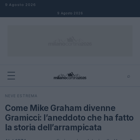
Salta al contenuto
9 Agosto 2026
9 Agosto 2026
⌕
×
⌕
NEVE ESTREMA
Cerca
Come Mike Graham divenne
Gramicci: l’aneddoto che ha fatto
la storia dell’arrampicata