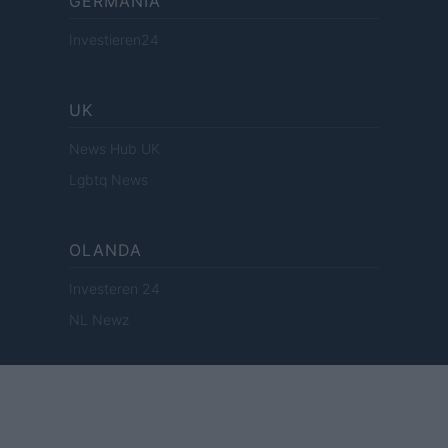
GERMANIA
Investieren24
UK
News Hub UK
Lgbtq News
OLANDA
Investeren 24
NL Newz