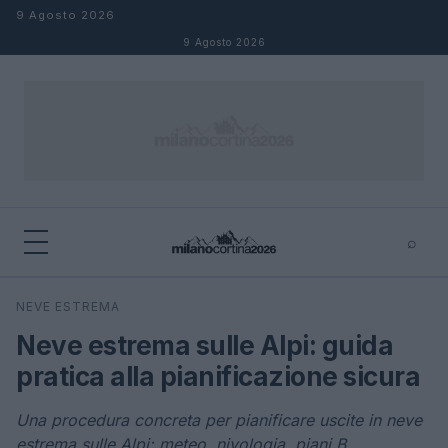
Salta al contenuto
9 Agosto 2026
9 Agosto 2026
⌕
×
⌕
NEVE ESTREMA
Cerca
Neve estrema sulle Alpi: guida
pratica alla pianificazione sicura
Una procedura concreta per pianificare uscite in neve
estrema sulle Alpi: meteo, nivologia, piani B,