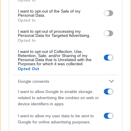
Opted In
use your data for below specified purposes in below Google
turnaround, annotare eventuali segnali di instabilità
consent section.
I want to opt-out of the Sale of my
per decisioni condivise.
Personal Data.
Opted In
Checklist scaricabile pronta all’uso
I want to opt-out of processing my
Personal Data for Targeted Advertising.
Opted In
La checklist evita dimenticanze e uniforma le
scelte. Copiata su nota del telefono o stampata, va
I want to opt-out of Collection, Use,
Retention, Sale, and/or Sharing of my
spuntata la sera e rivista al mattino. Elementi
Personal Data that Is Unrelated with the
Purposes for which it was collected.
essenziali: Meteo finestra, vento a 3000 m, zero
Opted Out
termico, precipitazioni, visibilità, orari critici.
Google consents
Nivologia grado, problema principale,
esposizioni/pendenze sensibili, segnali da cercare.
I want to allow Google to enable storage
related to advertising like cookies on web or
Itinerario traccia principale, vie di fuga, Piani B/C,
device identifiers in apps.
turnaround time. Gruppo livello tecnico, stato, ruoli,
regola delle distanze sui tratti ripidi.
I want to allow my user data to be sent to
Google for online advertising purposes.
Equipaggiamento ARTVA on-test, pala, sonda,