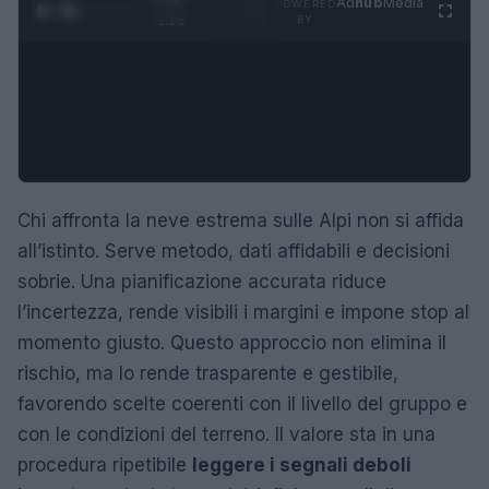
0:29 /
Ad
hub
Media
POWERED
1
/
4
1:23
BY
Chi affronta la neve estrema sulle Alpi non si affida
all’istinto. Serve metodo, dati affidabili e decisioni
sobrie. Una pianificazione accurata riduce
l’incertezza, rende visibili i margini e impone stop al
momento giusto. Questo approccio non elimina il
rischio, ma lo rende trasparente e gestibile,
favorendo scelte coerenti con il livello del gruppo e
con le condizioni del terreno. Il valore sta in una
procedura ripetibile
leggere i segnali deboli