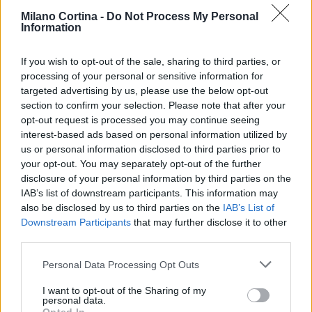
di partire, un briefing di 5 minuti chiarisce obiettivo,
Milano Cortina -
Do Not Process My Personal
soglie, tappe e parole chiave. Ruoli definiti riducono
Information
ambiguità: chi guida la traccia, chi controlla tempi
e margini, chi verifica meteo e nivologia in itinere,
If you wish to opt-out of the sale, sharing to third parties, or
processing of your personal or sensitive information for
chi gestisce il primo soccorso. Canali radio
targeted advertising by us, please use the below opt-out
impostati, telefono in modalità aereo salvo check,
section to confirm your selection. Please note that after your
messaggi programmati al referente a valle.
opt-out request is processed you may continue seeing
interest-based ads based on personal information utilized by
Procedure in caso di separazione: punto di
us or personal information disclosed to third parties prior to
raccolta, intervallo di attesa, escalation ai soccorsi
your opt-out. You may separately opt-out of the further
con coordinate precise e descrizione sintetica
disclosure of your personal information by third parties on the
IAB’s list of downstream participants. This information may
dell’evento.
also be disclosed by us to third parties on the
IAB’s List of
Downstream Participants
that may further disclose it to other
In neve estrema, concordare
protocolli
specifici:
third parties.
parola chiave per
whiteout
e stop, ordine di marcia
Please note that this website/app uses one or more Google
Personal Data Processing Opt Outs
a vista su dorsali, segnale di emergenza se uno
services and may gather and store information including but
scivola. Aggiornare il referente a valle se cambia la
not limited to your visit or usage behaviour. You may click to
I want to opt-out of the Sharing of my
personal data.
grant or deny consent to Google and its third-party tags to
finestra meteo, inviare waypoint di svolta e