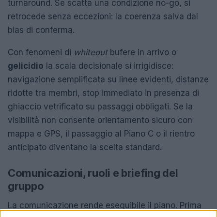
turnaround. Se scatta una condizione no-go, si
retrocede senza eccezioni: la coerenza salva dal
bias di conferma.
Con fenomeni di
whiteout
bufere in arrivo o
gelicidio
la scala decisionale si irrigidisce:
navigazione semplificata su linee evidenti, distanze
ridotte tra membri, stop immediato in presenza di
ghiaccio vetrificato su passaggi obbligati. Se la
visibilità non consente orientamento sicuro con
mappa e GPS, il passaggio al Piano C o il rientro
anticipato diventano la scelta standard.
Comunicazioni, ruoli e briefing del
gruppo
La comunicazione rende eseguibile il piano. Prima