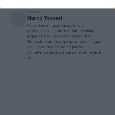
AUTORE
Marco Tessari
Marco Tessari, giornalista trentino
specializzato in sport invernali e montagna,
segue da anni Coppa del Mondo di sci,
Olimpiadi invernali e alpinismo; racconta gare,
atleti e cultura della montagna con
competenza tecnica e passione per le terre
alte.