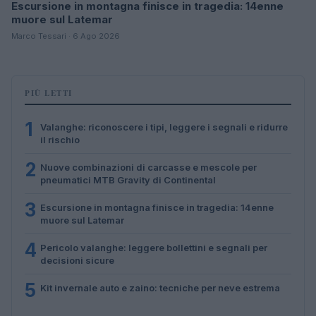
Escursione in montagna finisce in tragedia: 14enne
muore sul Latemar
Marco Tessari · 6 Ago 2026
PIÙ LETTI
1
Valanghe: riconoscere i tipi, leggere i segnali e ridurre
il rischio
2
Nuove combinazioni di carcasse e mescole per
pneumatici MTB Gravity di Continental
3
Escursione in montagna finisce in tragedia: 14enne
muore sul Latemar
4
Pericolo valanghe: leggere bollettini e segnali per
decisioni sicure
5
Kit invernale auto e zaino: tecniche per neve estrema