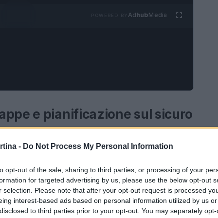
Ad
hub
Media
POWERED BY
ppe e pianificazione sul sicuro
e record
vento tempestoso
e
gelicidio
tre
rtina -
Do Not Process My Personal Information
la montagna. Capirne la dinamica consente di
 le aspettative. L’obiettivo non è inseguire
to opt-out of the sale, sharing to third parties, or processing of your per
re informazioni affidabili per rendere l’esperienza
formation for targeted advertising by us, please use the below opt-out s
r selection. Please note that after your opt-out request is processed y
i-pista
. Questo articolo definisce i fenomeni,
eing interest-based ads based on personal information utilized by us or
ca quali
indicatori meteo
leggere nelle mappe
disclosed to third parties prior to your opt-out. You may separately opt-