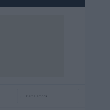
⌕
Cerca