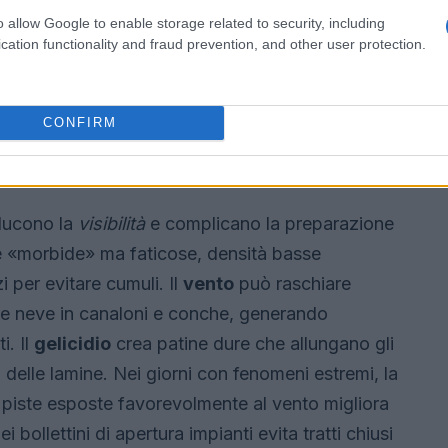
a che congela a contatto con superfici
o allow Google to enable storage related to security, including
cation functionality and fraud prevention, and other user protection.
ta
continua: spesso lieve alla vista, è uno dei
 attrezzatura e vegetazione.
CONFIRM
isibilità, fondo e gestione del
iducono la
visibilità
e complicano la preparazione
e «morbide» ma faticose, densità basse
 per evitare cumuli. Il
vento
può raschiare
re neve in canaloni e conche, generando
i. Il
gelicidio
crea patine dure che allungano gli
 delle lamine. Nei giorni con fenomeni estremi, la
i e piste esposte favorevolmente al vento migliora
 bollettini di apertura impianti evita tratti chiusi