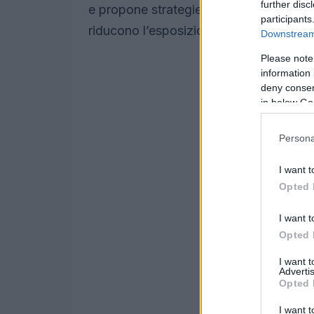
further disc
e propone strategie di pianificazione fl
participants
riducono l’esposizione al rischio.
Downstream 
Please note
information 
deny consent
in below Go
Persona
I want t
Opted 
I want t
Opted 
I want 
Advertis
Opted 
I want t