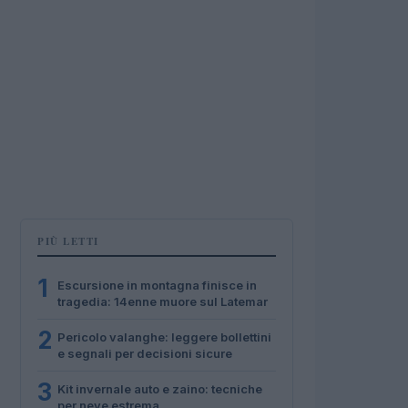
PIÙ LETTI
1
Escursione in montagna finisce in
tragedia: 14enne muore sul Latemar
2
Pericolo valanghe: leggere bollettini
e segnali per decisioni sicure
3
Kit invernale auto e zaino: tecniche
per neve estrema