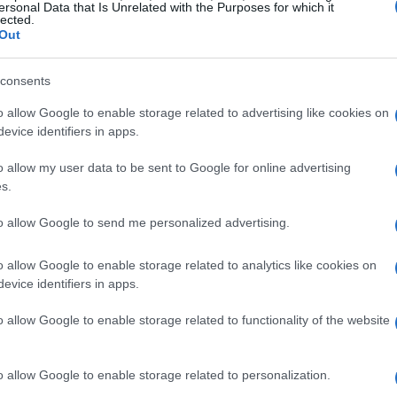
ersonal Data that Is Unrelated with the Purposes for which it
lected.
risponde in modo non lineare a intensità e durata
Out
orano il manto su alcuni versanti e lo
sce e distrugge allo stesso tempo; il gelicidio
consents
idiosa. Comprendere questi contrasti aiuta a
o allow Google to enable storage related to advertising like cookies on
rio. La trattazione segue tre assi: lettura dei
evice identifiers in apps.
meteo
e modelli da consultare, e un metodo di
o allow my user data to be sent to Google for online advertising
are sicurezza e divertimento.
s.
to allow Google to send me personalized advertising.
te record, vento e gelicidio
o allow Google to enable storage related to analytics like cookies on
ecipitazione solida con
tassi
e/o
durata
evice identifiers in apps.
ocale. L’equivalente in acqua (
SWE
) e la
o allow Google to enable storage related to functionality of the website
o la densità della neve, elemento chiave per
ttutto oltre una certa soglia di velocità e in
o allow Google to enable storage related to personalization.
ce il manto creando
accumuli
lastroni da vento
e