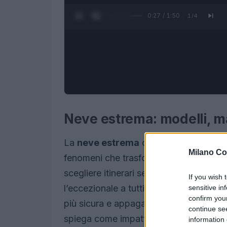
0:28 / 1:50
1
/
4
Neve estrema: modelli, ma
La
neve estrema
comprende
nevicat
Milano Co
fenomeni che trasformano rapidamente 
scegliere itinerari sensati e di modulare
If you wish 
l’eccezionale a tutti i costi, ma utilizza
sensitive in
confirm you
più sicura e appagante, su
piste
e
fuor
continue se
spiega come impattano sulla neve, indi
information 