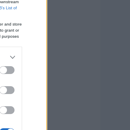
 downstream
B’s List of
er and store
to grant or
ed purposes