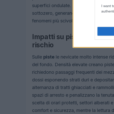
superfici ondulate. Il
gelicidio
è pioggi
I want t
authenti
sottozero, generando una
crosta vetra
fenomeni più scivolosi e stressanti per
Impatti su piste battute: v
rischio
Sulle
piste
le nevicate molto intense r
del fondo. Densità elevate creano pist
richiedono passaggi frequenti dei mezzi
dossi esponendo strati duri e deposita
alternanza di tratti ghiacciati e rammollit
spazi di arresto e penalizzano la tenuta
scelta di orari protetti, settori alberat
comfort e sicurezza, mentre la lettura dei