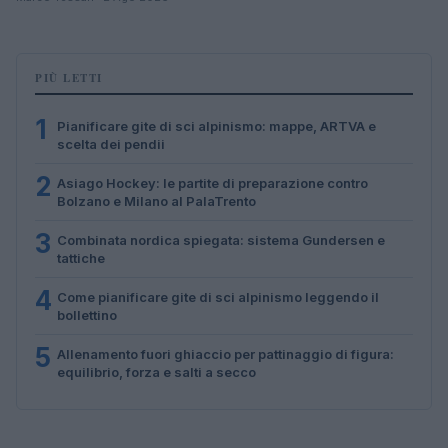
PIÙ LETTI
1
Pianificare gite di sci alpinismo: mappe, ARTVA e
scelta dei pendii
2
Asiago Hockey: le partite di preparazione contro
Bolzano e Milano al PalaTrento
3
Combinata nordica spiegata: sistema Gundersen e
tattiche
4
Come pianificare gite di sci alpinismo leggendo il
bollettino
5
Allenamento fuori ghiaccio per pattinaggio di figura:
equilibrio, forza e salti a secco