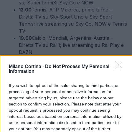
su, SuperTenniX, Sky Go e NOW
12.00
Tennis, ATP Maiorca, primo turno –
Diretta TV su Sky Sport Uno e Sky Sport
Tennis; live streaming su Sky Go, NOW e Tennis
TV
19.00
Calcio, Mondiali, Argentina-Austria –
Diretta TV su Rai 1; live streaming su Rai Play e
DAZN
23.00
Calcio, Mondiali, Francia-Iraq – Diretta
streaming su DAZN
Milano Cortina -
Do Not Process My Personal
Information
Martedì 23 giugno, gli appassionati potranno
If you wish to opt-out of the sale, sharing to third parties, or
seguire altre partite dei Mondiali, tra cui Norvegia-
processing of your personal or sensitive information for
Senegal alle 3.00 e Algeria-Giordania alle 6.00,
targeted advertising by us, please use the below opt-out
section to confirm your selection. Please note that after your
entrambe in diretta streaming su DAZN.
opt-out request is processed you may continue seeing
interest-based ads based on personal information utilized by
us or personal information disclosed to third parties prior to
your opt-out. You may separately opt-out of the further
AUTORE