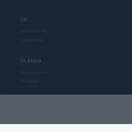
UK
News Hub UK
Lgbtq News
OLANDA
Investeren 24
NL Newz