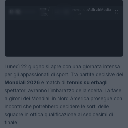
0:29 /
Ad
hub
Media
POWERED
1
/
4
1:20
BY
Lunedì 22 giugno si apre con una giornata intensa
per gli appassionati di sport. Tra partite decisive dei
Mondiali 2026
e match di
tennis su erba
gli
spettatori avranno l’imbarazzo della scelta. La fase
a gironi dei Mondiali in Nord America prosegue con
incontri che potrebbero decidere le sorti delle
squadre in ottica qualificazione ai sedicesimi di
finale.