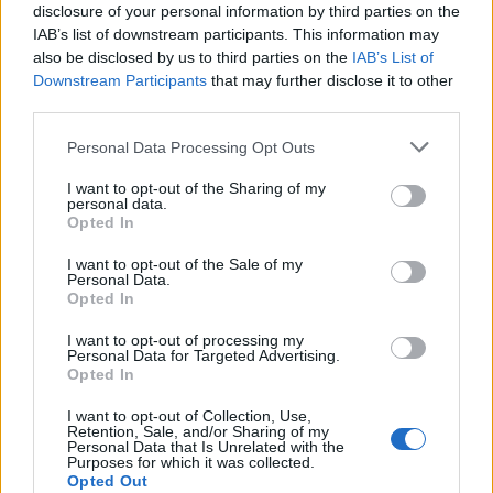
disclosure of your personal information by third parties on the
Beatrice Beretta
IAB’s list of downstream participants. This information may
Beatrice Beretta, basata a Bologna, annotò
also be disclosed by us to third parties on the
IAB’s List of
per la prima volta itinerari durante una notte al
Downstream Participants
that may further disclose it to other
portico di San Luca: da allora coordina
third parties.
rubriche sui viaggi urbani. In redazione
promuove reportage su mobilità sostenibile e
Please note that this website/app uses one or more Google
Personal Data Processing Opt Outs
porta con sé una mappa tascabile dei vicoli
services and may gather and store information including but
bolognesi come talismano professionale.
not limited to your visit or usage behaviour. You may click to
I want to opt-out of the Sharing of my
personal data.
grant or deny consent to Google and its third-party tags to
Opted In
use your data for below specified purposes in below Google
consent section.
I want to opt-out of the Sale of my
Personal Data.
Opted In
I want to opt-out of processing my
Personal Data for Targeted Advertising.
Opted In
I want to opt-out of Collection, Use,
Retention, Sale, and/or Sharing of my
Personal Data that Is Unrelated with the
Purposes for which it was collected.
Opted Out