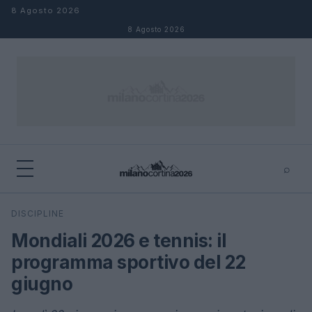
Salta al contenuto
8 Agosto 2026
8 Agosto 2026
⌕
×
⌕
DISCIPLINE
Cerca
Mondiali 2026 e tennis: il
programma sportivo del 22
giugno