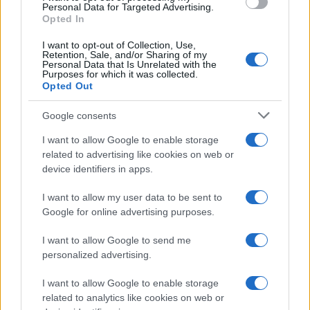
Personal Data for Targeted Advertising.
Opted In
Continua a leggere
I want to opt-out of Collection, Use,
Retention, Sale, and/or Sharing of my
Personal Data that Is Unrelated with the
Purposes for which it was collected.
NEWS
Opted Out
Google consents
I want to allow Google to enable storage
related to advertising like cookies on web or
device identifiers in apps.
I want to allow my user data to be sent to
Google for online advertising purposes.
I want to allow Google to send me
personalized advertising.
Don Antonio Mazzi: l’ultimo saluto a Milano tra
emozioni e canti
I want to allow Google to enable storage
related to analytics like cookies on web or
Marco Tessari · 3 Ago 2026