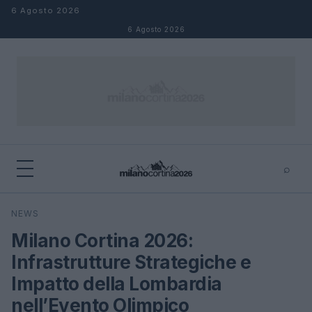
Salta al contenuto
6 Agosto 2026
6 Agosto 2026
⌕
×
⌕
NEWS
Cerca
Milano Cortina 2026:
Infrastrutture Strategiche e
Impatto della Lombardia
nell’Evento Olimpico