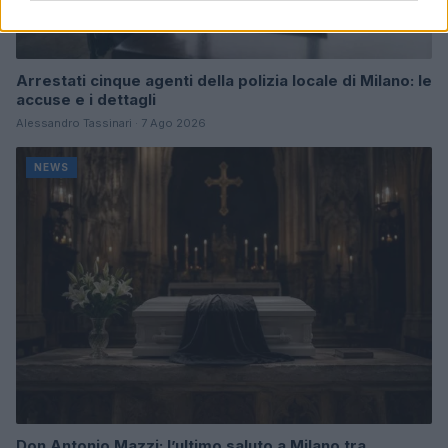
Arrestati cinque agenti della polizia locale di Milano: le
accuse e i dettagli
Alessandro Tassinari · 7 Ago 2026
NEWS
Don Antonio Mazzi: l’ultimo saluto a Milano tra