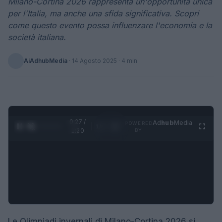
Milano-Cortina 2026 rappresenta un'opportunità unica
per l'Italia, ma anche una sfida significativa. Scopri
come questo evento possa influenzare l'economia e la
società italiana.
AiAdhubMedia
·
14 Agosto 2025
· 4 min
0:28 /
Ad
hub
Media
POWERED
1
/
4
1:20
BY
Le Olimpiadi invernali di Milano-Cortina 2026 si