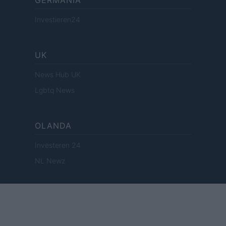
GERMANIA
Investieren24
UK
News Hub UK
Lgbtq News
OLANDA
Investeren 24
NL Newz