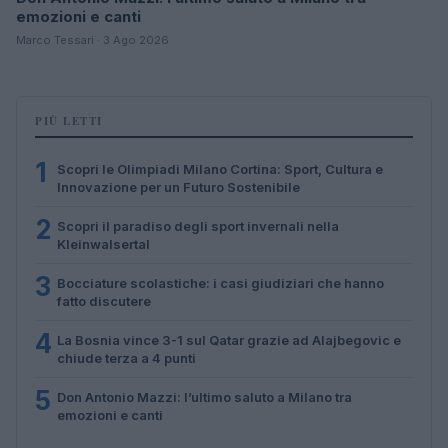
emozioni e canti
Marco Tessari · 3 Ago 2026
PIÙ LETTI
1
Scopri le Olimpiadi Milano Cortina: Sport, Cultura e
Innovazione per un Futuro Sostenibile
2
Scopri il paradiso degli sport invernali nella
Kleinwalsertal
3
Bocciature scolastiche: i casi giudiziari che hanno
fatto discutere
4
La Bosnia vince 3-1 sul Qatar grazie ad Alajbegovic e
chiude terza a 4 punti
5
Don Antonio Mazzi: l’ultimo saluto a Milano tra
emozioni e canti