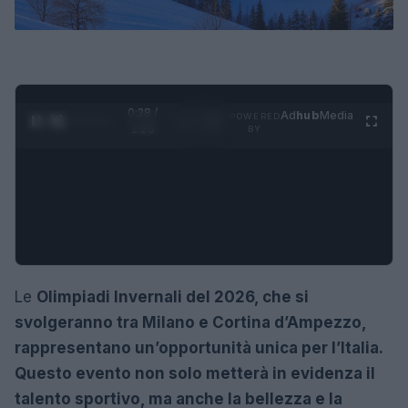
0:29 /
Ad
hub
Media
POWERED
1
/
4
1:23
BY
Le
Olimpiadi Invernali del 2026, che si
svolgeranno tra
Milano
e
Cortina d’Ampezzo,
rappresentano un’opportunità unica per l’Italia.
Questo evento non solo metterà in evidenza il
talento sportivo, ma anche la bellezza e la