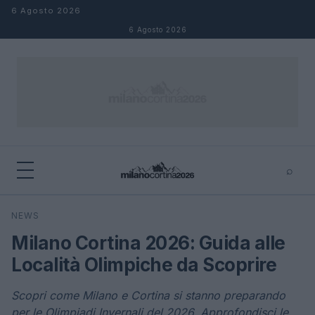
Salta al contenuto
6 Agosto 2026
6 Agosto 2026
⌕
×
⌕
NEWS
Cerca
Milano Cortina 2026: Guida alle
Località Olimpiche da Scoprire
Scopri come Milano e Cortina si stanno preparando
per le Olimpiadi Invernali del 2026. Approfondisci le