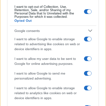
I want to opt-out of Collection, Use,
NEWS
Retention, Sale, and/or Sharing of my
Personal Data that Is Unrelated with the
Purposes for which it was collected.
Opted Out
Google consents
I want to allow Google to enable storage
related to advertising like cookies on web or
device identifiers in apps.
I want to allow my user data to be sent to
Google for online advertising purposes.
I want to allow Google to send me
Don Antonio Mazzi: l’ultimo saluto a Milano tra
personalized advertising.
emozioni e canti
Marco Tessari · 3 Ago 2026
I want to allow Google to enable storage
related to analytics like cookies on web or
NEWS
device identifiers in apps.