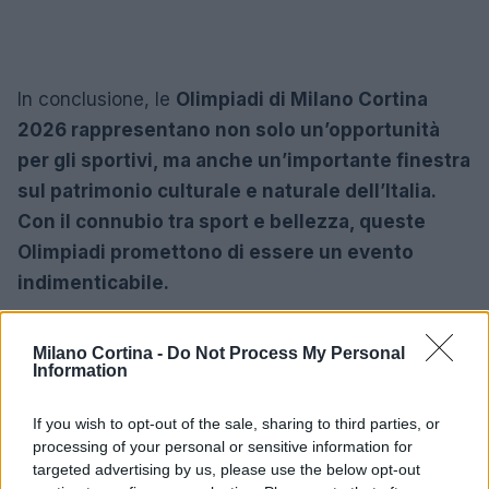
In conclusione, le
Olimpiadi di Milano Cortina
2026 rappresentano non solo un’opportunità
per gli sportivi, ma anche un’importante finestra
sul patrimonio culturale e naturale dell’Italia.
Con il connubio tra sport e bellezza, queste
Olimpiadi promettono di essere un evento
indimenticabile.
Milano Cortina -
Do Not Process My Personal
Information
AUTORE
AiAdhubMedia
If you wish to opt-out of the sale, sharing to third parties, or
processing of your personal or sensitive information for
targeted advertising by us, please use the below opt-out