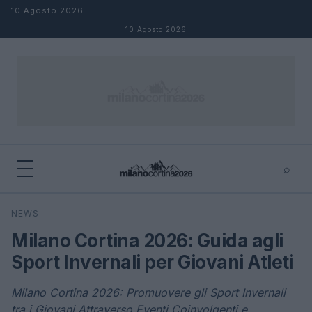
Salta al contenuto
10 Agosto 2026
10 Agosto 2026
⌕
×
⌕
NEWS
Cerca
Milano Cortina 2026: Guida agli
Sport Invernali per Giovani Atleti
Milano Cortina 2026: Promuovere gli Sport Invernali
tra i Giovani Attraverso Eventi Coinvolgenti e