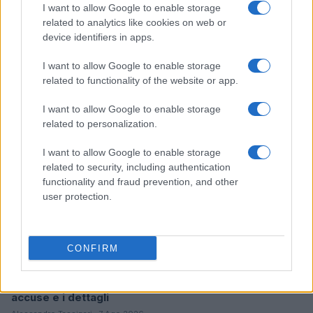
I want to allow Google to enable storage
related to analytics like cookies on web or
Come scegliere le scarpe da running donna: comfort
device identifiers in apps.
e performance
Marco Tessari · 8 Ago 2026
I want to allow Google to enable storage
related to functionality of the website or app.
NEWS
I want to allow Google to enable storage
related to personalization.
I want to allow Google to enable storage
related to security, including authentication
functionality and fraud prevention, and other
user protection.
CONFIRM
Arrestati cinque agenti della polizia locale di Milano: le
accuse e i dettagli