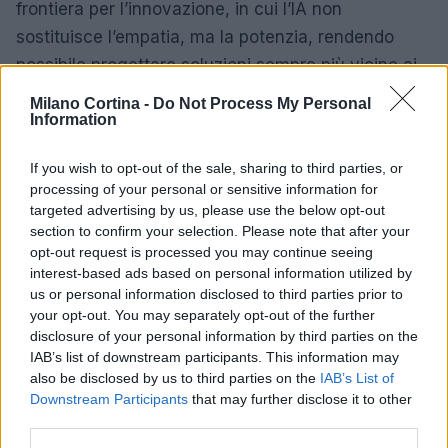
frontiera per l’innovazione, in cui l’IA non
sostituisce l’empatia, ma la potenzia, rendendo
possibile progettare soluzioni sempre più vicine ai
reali bisogni degli utenti.
Milano Cortina -
Do Not Process My Personal
Information
If you wish to opt-out of the sale, sharing to third parties, or
AUTORE
processing of your personal or sensitive information for
Roberta Tagliabue
targeted advertising by us, please use the below opt-out
Roberta Tagliabue ha dormito nella sala
section to confirm your selection. Please note that after your
d'attesa dell'ospedale San Martino per
opt-out request is processed you may continue seeing
seguire una vicenda sanitaria emergente;
interest-based ads based on personal information utilized by
firma reportage e coordina dossier di verifica
us or personal information disclosed to third parties prior to
in redazione come referente per Genova.
your opt-out. You may separately opt-out of the further
Nata a Sampierdarena, mantiene contatti
disclosure of your personal information by third parties on the
diretti con consiglieri comunali e biblioteche
IAB’s list of downstream participants. This information may
civiche.
also be disclosed by us to third parties on the
IAB’s List of
Downstream Participants
that may further disclose it to other
third parties.