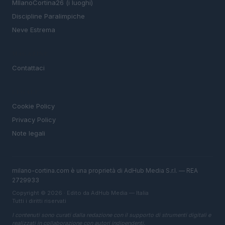
MIlanoCortina26 (i luoghi)
Discipline Paralimpiche
Neve Estrema
MAGAZINE
Contattaci
LEGALE
Cookie Policy
Privacy Policy
Note legali
milano-cortina.com è una proprietà di AdHub Media S.r.l. — REA
2729933
Copyright © 2026 · Edito da AdHub Media — Italia
Tutti i diritti riservati
I contenuti sono curati dalla redazione con il supporto di strumenti digitali e
realizzati in collaborazione con autori indipendenti.