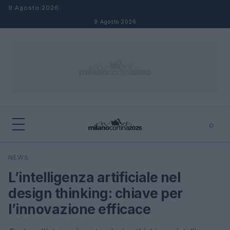
Salta al contenuto
9 Agosto 2026
9 Agosto 2026
⌕
×
⌕
NEWS
Cerca
L’intelligenza artificiale nel
design thinking: chiave per
l’innovazione efficace