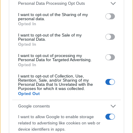
Please note that this website/app uses one or more Google
Personal Data Processing Opt Outs
services and may gather and store information including but
not limited to your visit or usage behaviour. You may click to
I want to opt-out of the Sharing of my
personal data.
grant or deny consent to Google and its third-party tags to
Opted In
use your data for below specified purposes in below Google
consent section.
I want to opt-out of the Sale of my
Personal Data.
Opted In
I want to opt-out of processing my
Personal Data for Targeted Advertising.
Opted In
I want to opt-out of Collection, Use,
Retention, Sale, and/or Sharing of my
Personal Data that Is Unrelated with the
Purposes for which it was collected.
Opted Out
Google consents
I want to allow Google to enable storage
related to advertising like cookies on web or
device identifiers in apps.
Continua a leggere