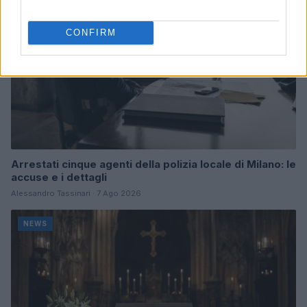
CONFIRM
Arrestati cinque agenti della polizia locale di Milano: le
accuse e i dettagli
Alessandro Tassinari · 7 Ago 2026
NEWS