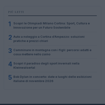
PIÙ LETTI
1
Scopri le Olimpiadi Milano Cortina: Sport, Cultura e
Innovazione per un Futuro Sostenibile
2
Auto a noleggio a Cortina d’Ampezzo: soluzioni
pratiche e prezzi chiari
3
Camminare in montagna con i figli: percorsi adatti e
cosa mettere nello zaino
4
Scopri il paradiso degli sport invernali nella
Kleinwalsertal
5
Bob Dylan in concerto: date e luoghi delle esibizioni
italiane di novembre 2026