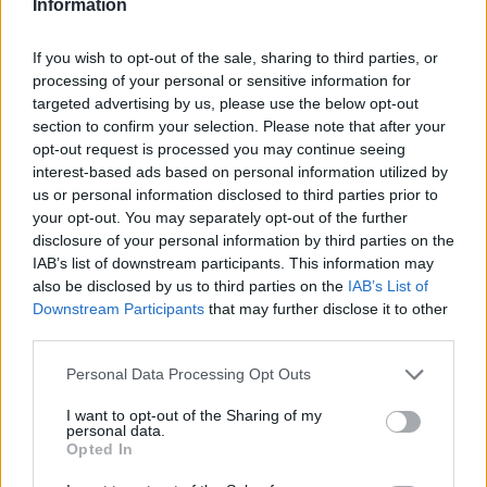
Information
portare a risultati sorprendenti, sia in termini di
prestazioni fisiche che di benessere mentale.
If you wish to opt-out of the sale, sharing to third parties, or
processing of your personal or sensitive information for
targeted advertising by us, please use the below opt-out
section to confirm your selection. Please note that after your
AUTORE
opt-out request is processed you may continue seeing
AiAdhubMedia
interest-based ads based on personal information utilized by
us or personal information disclosed to third parties prior to
your opt-out. You may separately opt-out of the further
disclosure of your personal information by third parties on the
IAB’s list of downstream participants. This information may
also be disclosed by us to third parties on the
IAB’s List of
Downstream Participants
that may further disclose it to other
third parties.
Please note that this website/app uses one or more Google
Personal Data Processing Opt Outs
services and may gather and store information including but
not limited to your visit or usage behaviour. You may click to
I want to opt-out of the Sharing of my
personal data.
grant or deny consent to Google and its third-party tags to
Opted In
use your data for below specified purposes in below Google
consent section.