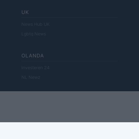
UK
News Hub UK
Lgbtq News
OLANDA
Investeren 24
NL Newz