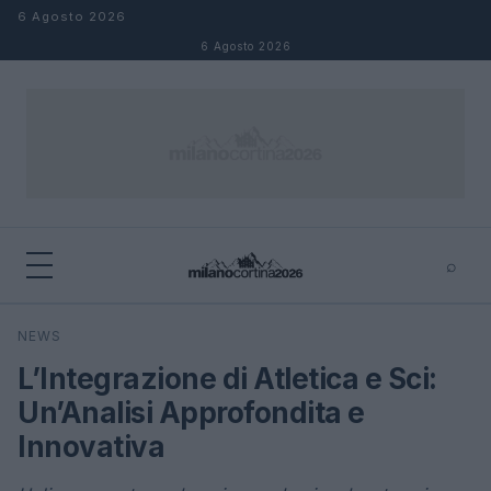
Salta al contenuto
6 Agosto 2026
6 Agosto 2026
⌕
×
⌕
NEWS
Cerca
L’Integrazione di Atletica e Sci:
Un’Analisi Approfondita e
Innovativa