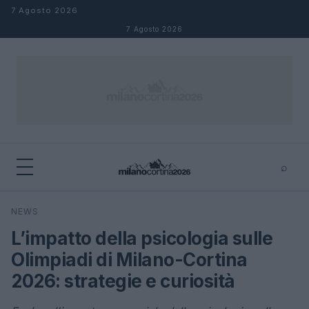
Salta al contenuto
7 Agosto 2026
7 Agosto 2026
⌕
×
⌕
NEWS
Cerca
L’impatto della psicologia sulle
Olimpiadi di Milano-Cortina
2026: strategie e curiosità