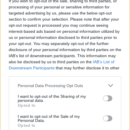
all'impatto sociale. Cronista generalista,
If you wish to opt-out of the sale, sharing to third parties, or
conserva nel cassetto annotazioni di un
processing of your personal or sensitive information for
vecchio archivio dell'Appia Antica.
targeted advertising by us, please use the below opt-out
section to confirm your selection. Please note that after your
opt-out request is processed you may continue seeing
interest-based ads based on personal information utilized by
us or personal information disclosed to third parties prior to
your opt-out. You may separately opt-out of the further
disclosure of your personal information by third parties on the
IAB’s list of downstream participants. This information may
also be disclosed by us to third parties on the
IAB’s List of
Downstream Participants
that may further disclose it to other
third parties.
Please note that this website/app uses one or more Google
Personal Data Processing Opt Outs
services and may gather and store information including but
not limited to your visit or usage behaviour. You may click to
I want to opt-out of the Sharing of my
personal data.
grant or deny consent to Google and its third-party tags to
Opted In
use your data for below specified purposes in below Google
consent section.
I want to opt-out of the Sale of my
Personal Data.
Opted In