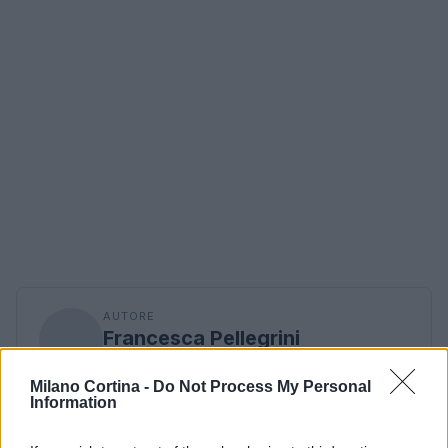
AUTORE
Francesca Pellegrini
Francesca Pellegrini ha ottenuto documenti
Milano Cortina -
Do Not Process My Personal
sulla riqualificazione di un quartiere romano
Information
dopo una serie di accessi agli atti,
sostenendo una linea editoriale orientata