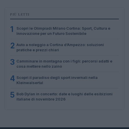
PIÙ LETTI
1
Scopri le Olimpiadi Milano Cortina: Sport, Cultura e
Innovazione per un Futuro Sostenibile
2
Auto a noleggio a Cortina d’Ampezzo: soluzioni
pratiche e prezzi chiari
3
Camminare in montagna con i figli: percorsi adatti e
cosa mettere nello zaino
4
Scopri il paradiso degli sport invernali nella
Kleinwalsertal
5
Bob Dylan in concerto: date e luoghi delle esibizioni
italiane di novembre 2026