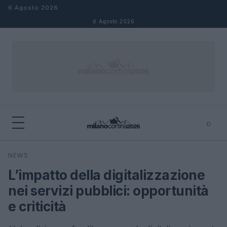
Salta al contenuto
6 Agosto 2026
6 Agosto 2026
⌕
×
⌕
NEWS
Cerca
L’impatto della digitalizzazione
nei servizi pubblici: opportunità
e criticità