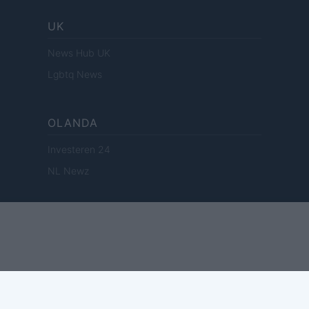
UK
News Hub UK
Lgbtq News
OLANDA
Investeren 24
NL Newz