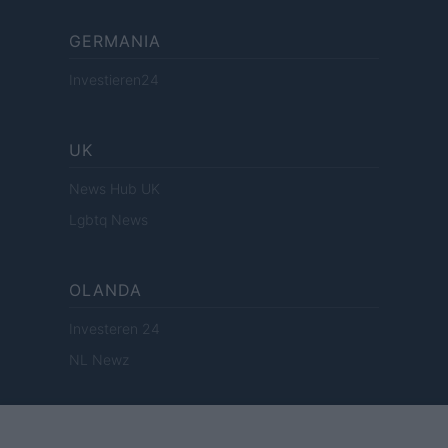
GERMANIA
Investieren24
UK
News Hub UK
Lgbtq News
OLANDA
Investeren 24
NL Newz