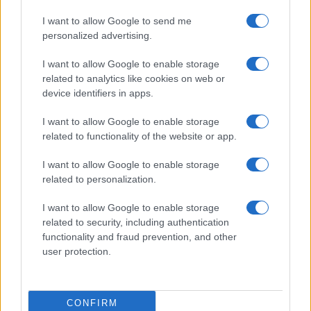
I want to allow Google to send me
personalized advertising.
I want to allow Google to enable storage
related to analytics like cookies on web or
device identifiers in apps.
I want to allow Google to enable storage
related to functionality of the website or app.
Arrestati cinque agenti della polizia locale di Milano: le
accuse e i dettagli
I want to allow Google to enable storage
Alessandro Tassinari · 7 Ago 2026
related to personalization.
NEWS
I want to allow Google to enable storage
related to security, including authentication
functionality and fraud prevention, and other
user protection.
CONFIRM