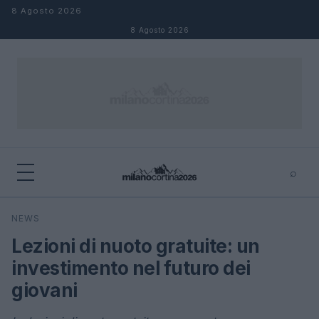
Salta al contenuto
8 Agosto 2026
8 Agosto 2026
⌕
×
⌕
NEWS
Cerca
Lezioni di nuoto gratuite: un
investimento nel futuro dei
giovani