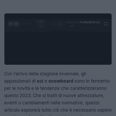
0:29 /
Ad
hub
Media
POWERED
1
/
4
1:21
BY
Con l’arrivo della stagione invernale, gli
appassionati di
sci
e
snowboard
sono in fermento
per le novità e le tendenze che caratterizzeranno
questo 2023. Che si tratti di nuove attrezzature,
eventi o cambiamenti nelle normative, questo
articolo esplorerà tutto ciò che è necessario sapere