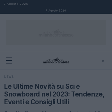
Salta al contenuto
7 Agosto 2026
7 Agosto 2026
⌕
×
⌕
NEWS
Cerca
Le Ultime Novità su Sci e
Snowboard nel 2023: Tendenze,
Eventi e Consigli Utili