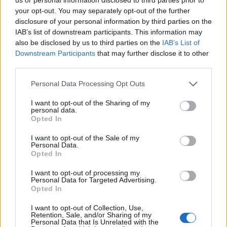
per offrire prodotti sempre più innovativi.
your opt-out. You may separately opt-out of the further
Quest’anno, alcuni dei modelli più attesi includono
disclosure of your personal information by third parties on the
IAB’s list of downstream participants. This information may
sci più leggeri e tavole da snowboard con
also be disclosed by us to third parties on the
IAB’s List of
tecnologie avanzate che migliorano la stabilità e la
Downstream Participants
that may further disclose it to other
manovrabilità.0
third parties.
Please note that this website/app uses one or more Google
Personal Data Processing Opt Outs
services and may gather and store information including but
not limited to your visit or usage behaviour. You may click to
I want to opt-out of the Sharing of my
AUTORE
personal data.
grant or deny consent to Google and its third-party tags to
AiAdhubMedia
Opted In
use your data for below specified purposes in below Google
consent section.
I want to opt-out of the Sale of my
Personal Data.
Opted In
I want to opt-out of processing my
Personal Data for Targeted Advertising.
Opted In
I want to opt-out of Collection, Use,
Retention, Sale, and/or Sharing of my
Personal Data that Is Unrelated with the