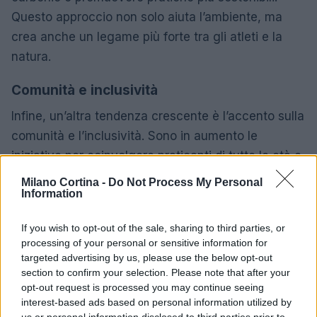
Questo approccio non solo aiuta l’ambiente, ma
crea anche un legame più forte tra gli atleti e la
natura.
Comunità e inclusività
Infine, un’altra tendenza crescente è l’accento sulla
comunità e l’inclusività. Sono in aumento le
iniziative per coinvolgere praticanti di tutte le età e
abilità, rendendo gli sport invernali accessibili a
Milano Cortina -
Do Not Process My Personal
Information
tutti. Eventi come
giornate di prova
e corsi per
principianti stanno diventando sempre più comuni,
If you wish to opt-out of the sale, sharing to third parties, or
favorendo un ambiente accogliente per i nuovi
processing of your personal or sensitive information for
arrivati.
targeted advertising by us, please use the below opt-out
section to confirm your selection. Please note that after your
Il settore delle attrezzature per
sci
e
snowboard
è
opt-out request is processed you may continue seeing
interest-based ads based on personal information utilized by
in continua evoluzione, con marchi che si sfidano
us or personal information disclosed to third parties prior to