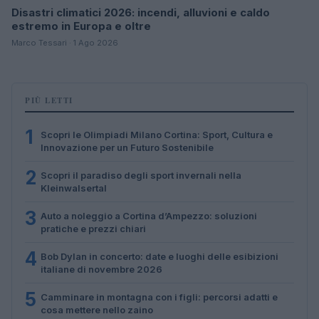
Disastri climatici 2026: incendi, alluvioni e caldo
estremo in Europa e oltre
Marco Tessari · 1 Ago 2026
PIÙ LETTI
1
Scopri le Olimpiadi Milano Cortina: Sport, Cultura e
Innovazione per un Futuro Sostenibile
2
Scopri il paradiso degli sport invernali nella
Kleinwalsertal
3
Auto a noleggio a Cortina d’Ampezzo: soluzioni
pratiche e prezzi chiari
4
Bob Dylan in concerto: date e luoghi delle esibizioni
italiane di novembre 2026
5
Camminare in montagna con i figli: percorsi adatti e
cosa mettere nello zaino