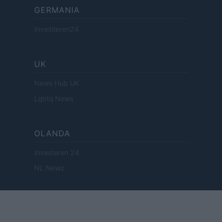
GERMANIA
Investieren24
UK
News Hub UK
Lgbtq News
OLANDA
Investeren 24
NL Newz