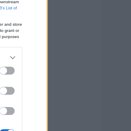
 downstream
B’s List of
er and store
to grant or
ed purposes