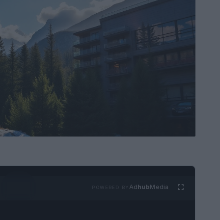
Ad
hub
Media
POWERED BY