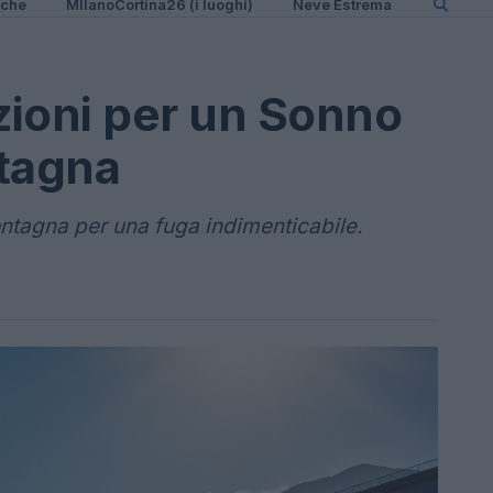
iche
MIlanoCortina26 (i luoghi)
Neve Estrema
uzioni per un Sonno
ntagna
ontagna per una fuga indimenticabile.