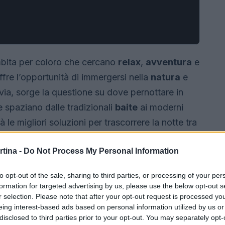
bita per coloro che cercano
relax
,
avventura
e
fre l’opportunità di immergersi nella
natura
e
avia, sorge la questione su dove pernottare in
spaziano dalle tradizionali
baite
ai moderni
 le migliori soluzioni per trascorrere la notte tra
rtina -
Do Not Process My Personal Information
to opt-out of the sale, sharing to third parties, or processing of your per
formation for targeted advertising by us, please use the below opt-out s
r selection. Please note that after your opt-out request is processed y
eing interest-based ads based on personal information utilized by us or
disclosed to third parties prior to your opt-out. You may separately opt-