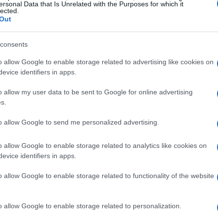
ersonal Data that Is Unrelated with the Purposes for which it
ualità, gli
hotel di lusso
rappresentano la scelta
lected.
Out
 eleganti, spa e ristoranti gourmet, spesso
i hotel, come il
Rosa Alpina
in Alta Badia,
consents
da sci e numerose attività all’aperto.
o allow Google to enable storage related to advertising like cookies on
evice identifiers in apps.
o allow my user data to be sent to Google for online advertising
i
chalets
risultano particolarmente adatti.
s.
egno, sono immerse nella natura e offrono
to allow Google to send me personalized advertising.
perfettamente per famiglie o gruppi di amici che
di queste sistemazioni sono dotate di camini e
o allow Google to enable storage related to analytics like cookies on
evice identifiers in apps.
entendo di preparare pasti in un contesto
o allow Google to enable storage related to functionality of the website
o allow Google to enable storage related to personalization.