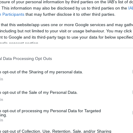
losure of your personal information by third parties on the IAB’s list of
. This information may also be disclosed by us to third parties on the
IA
Participants
that may further disclose it to other third parties.
 that this website/app uses one or more Google services and may gath
including but not limited to your visit or usage behaviour. You may click 
 to Google and its third-party tags to use your data for below specifi
ogle consent section.
l Data Processing Opt Outs
o opt-out of the Sharing of my personal data.
In
 dove dormire in montagna, le opzioni sono
o opt-out of the Sale of my Personal Data.
In
tipo di esperienza che si desidera vivere. Ogni
aggi unici.
to opt-out of processing my Personal Data for Targeted
ing.
In
o opt-out of Collection, Use, Retention, Sale, and/or Sharing