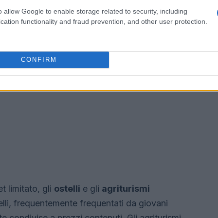
o allow Google to enable storage related to security, including
cation functionality and fraud prevention, and other user protection.
CONFIRM
 limitato, gli
ostelli
e gli
agriturismi
telli, frequentemente frequentati da giovani
e condivise a prezzi contenuti. Gli agriturismi,