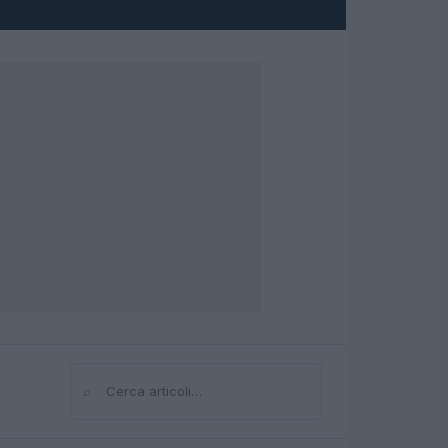
⌕
Cerca