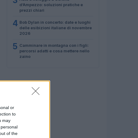
3
d’Ampezzo: soluzioni pratiche e
prezzi chiari
4
Bob Dylan in concerto: date e luoghi
delle esibizioni italiane di novembre
2026
5
Camminare in montagna con i figli:
percorsi adatti e cosa mettere nello
zaino
sonal or
ection to
ou may
 personal
out of the