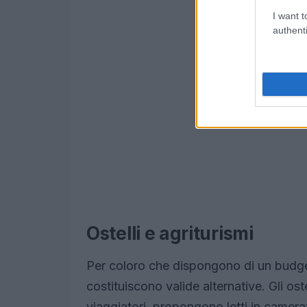
I want t
authenti
Ostelli e agriturismi
Per coloro che dispongono di un budget
costituiscono valide alternative. Gli os
viaggiatori, propongono letti in camerat