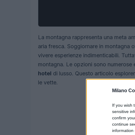
La montagna rappresenta una meta am
aria fresca. Soggiornare in montagna of
vivere esperienze indimenticabili. Tutt
montagna. Le opzioni sono numerose e 
hotel
di lusso. Questo articolo esplorerà
le vette.
Milano Co
If you wish 
sensitive in
confirm you
continue se
information 