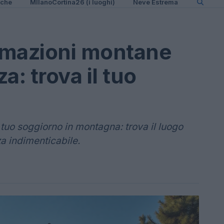
iche
MIlanoCortina26 (i luoghi)
Neve Estrema
temazioni montane
a: trova il tuo
l tuo soggiorno in montagna: trova il luogo
a indimenticabile.