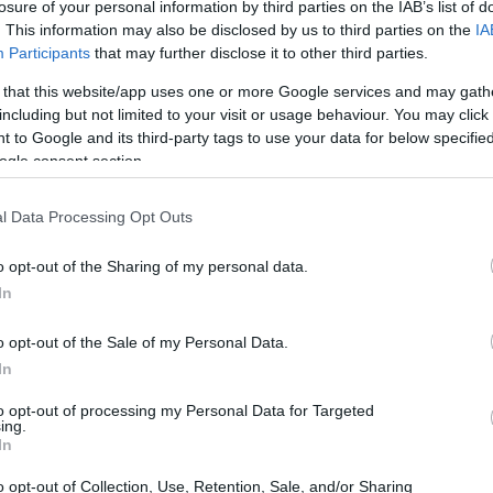
losure of your personal information by third parties on the IAB’s list of
. This information may also be disclosed by us to third parties on the
IA
Participants
that may further disclose it to other third parties.
 that this website/app uses one or more Google services and may gath
including but not limited to your visit or usage behaviour. You may click 
 to Google and its third-party tags to use your data for below specifi
ogle consent section.
l Data Processing Opt Outs
o opt-out of the Sharing of my personal data.
In
t e relax
o opt-out of the Sale of my Personal Data.
In
e
e servizi di alta qualità, gli hotel di montagna
to opt-out of processing my Personal Data for Targeted
 strutture offrono camere accoglienti, spesso
ing.
In
stanti. Molti hotel dispongono anche di
centri
tà ricreative, rendendo il soggiorno
o opt-out of Collection, Use, Retention, Sale, and/or Sharing