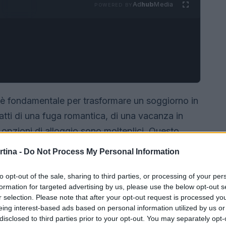
Ad
hub
Media
POWERED BY
 è fondamentale per trasformare un soggiorno in
ratti di una fuga romantica, di una vacanza in
e opzioni di alloggio sono molteplici. Questo
i alloggio in montagna, adatte a diverse esigenze
rtina -
Do Not Process My Personal Information
to opt-out of the sale, sharing to third parties, or processing of your per
formation for targeted advertising by us, please use the below opt-out s
r selection. Please note that after your opt-out request is processed y
eing interest-based ads based on personal information utilized by us or
disclosed to third parties prior to your opt-out. You may separately opt-