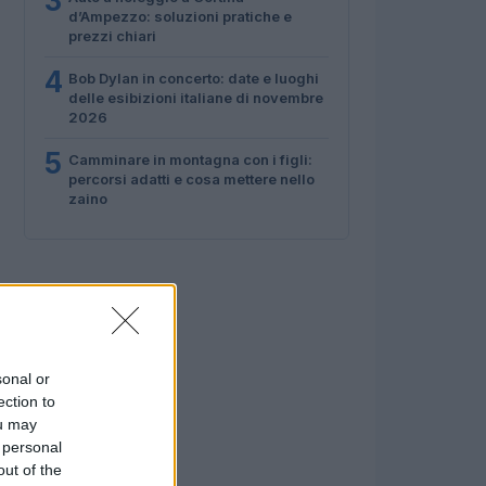
3
d’Ampezzo: soluzioni pratiche e
prezzi chiari
4
Bob Dylan in concerto: date e luoghi
delle esibizioni italiane di novembre
2026
5
Camminare in montagna con i figli:
percorsi adatti e cosa mettere nello
zaino
sonal or
ection to
ou may
 personal
out of the