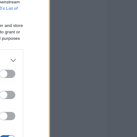
 downstream
B’s List of
er and store
to grant or
ed purposes