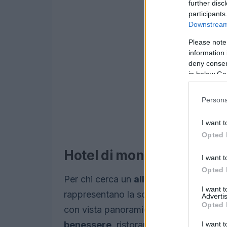
further disc
participants
Downstream 
Please note
information 
deny consent
in below Go
Persona
I want t
Opted 
Hotel di montagna: comfor
I want t
Opted 
Per chi cerca un
alloggio confortevol
I want 
rappresentano la scelta ideale. Queste
Advertis
Opted 
con vista panoramica sulle vette circo
benessere
, ristoranti gourmet e attivi
I want t