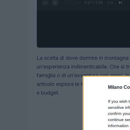
0:28 / 1:20
1
/
4
La scelta di dove dormire in montagna
un’esperienza indimenticabile. Che si t
famiglia o di un’avventura con amici, l
articolo esplora le migliori soluzioni d
Milano Co
e budget.
If you wish 
sensitive in
confirm you
continue se
information 