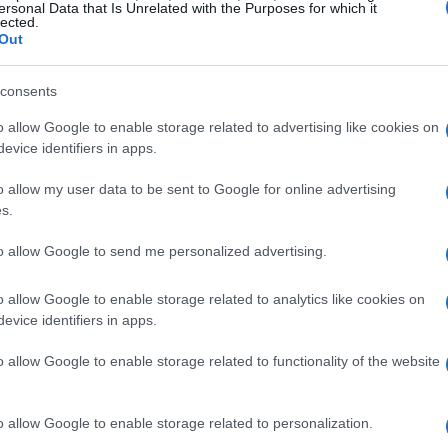
ersonal Data that Is Unrelated with the Purposes for which it
lected.
Out
consents
il
Grand Hotel des Alpes
a Courmayeur,
o allow Google to enable storage related to advertising like cookies on
evice identifiers in apps.
 e il centro benessere. Un’altra eccellente
 Alta Badia, che unisce eleganza e tradizione,
o allow my user data to be sent to Google for online advertising
s.
ichelin.
to allow Google to send me personalized advertising.
sperienza autentica
o allow Google to enable storage related to analytics like cookies on
evice identifiers in apps.
a natura, i rifugi di montagna rappresentano la
sso gestite da guide alpine, offrono un
o allow Google to enable storage related to functionality of the website
sentendo di vivere l’autenticità della vita
rsionisti e appassionati di trekking, poiché si
o allow Google to enable storage related to personalization.
.