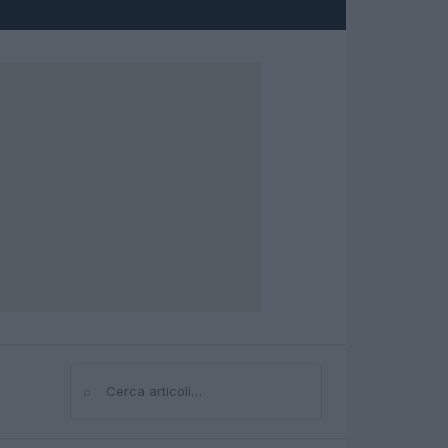
⌕
Cerca