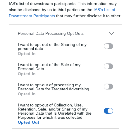
IAB’s list of downstream participants. This information may
montagna offre opportunità uniche da vivere.
also be disclosed by us to third parties on the
IAB’s List of
Downstream Participants
that may further disclose it to other
third parties.
AUTORE
Please note that this website/app uses one or more Google
Personal Data Processing Opt Outs
AiAdhubMedia
services and may gather and store information including but
not limited to your visit or usage behaviour. You may click to
I want to opt-out of the Sharing of my
personal data.
grant or deny consent to Google and its third-party tags to
Opted In
use your data for below specified purposes in below Google
consent section.
I want to opt-out of the Sale of my
Personal Data.
Opted In
I want to opt-out of processing my
Personal Data for Targeted Advertising.
Opted In
I want to opt-out of Collection, Use,
Retention, Sale, and/or Sharing of my
Personal Data that Is Unrelated with the
Purposes for which it was collected.
Opted Out