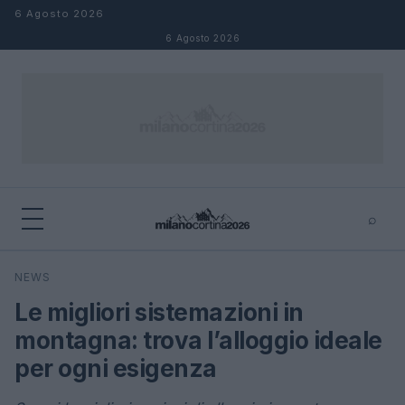
Salta al contenuto
6 Agosto 2026
6 Agosto 2026
⌕
×
⌕
NEWS
Cerca
Le migliori sistemazioni in
montagna: trova l’alloggio ideale
per ogni esigenza