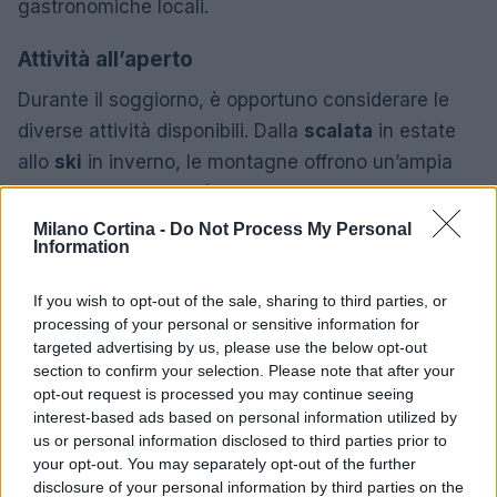
gastronomiche locali.
Attività all’aperto
Durante il soggiorno, è opportuno considerare le
diverse attività disponibili. Dalla
scalata
in estate
allo
ski
in inverno, le montagne offrono un’ampia
gamma di opportunità per gli appassionati
dell’
outdoor
. È consigliabile scegliere un alloggio
Milano Cortina -
Do Not Process My Personal
Information
che garantisca un facile accesso ai sentieri o alle
piste da sci.
If you wish to opt-out of the sale, sharing to third parties, or
processing of your personal or sensitive information for
In conclusione, la scelta del luogo in cui pernottare
targeted advertising by us, please use the below opt-out
in montagna rappresenta un elemento cruciale per
section to confirm your selection. Please note that after your
opt-out request is processed you may continue seeing
garantire un soggiorno indimenticabile. Che si tratti
interest-based ads based on personal information utilized by
di un
chalet accogliente
, di un
hotel di lusso
o di
us or personal information disclosed to third parties prior to
un
rifugio spartano
, è fondamentale considerare
your opt-out. You may separately opt-out of the further
disclosure of your personal information by third parties on the
le proprie esigenze e le esperienze desiderate. La