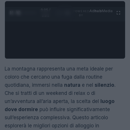
0:26 /
Ad
hub
Media
POWERED
1
/
4
1:21
BY
La montagna rappresenta una meta ideale per
coloro che cercano una fuga dalla routine
quotidiana, immersi nella
natura
e nel
silenzio
.
Che si tratti di un weekend di relax o di
un’avventura all’aria aperta, la scelta del
luogo
dove dormire
può influire significativamente
sull’esperienza complessiva. Questo articolo
esplorerà le migliori opzioni di alloggio in