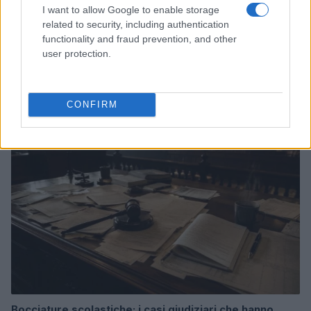
I want to allow Google to enable storage
related to security, including authentication
functionality and fraud prevention, and other
user protection.
Don Antonio Mazzi: l’ultimo saluto a Milano tra
emozioni e canti
Marco Tessari · 3 Ago 2026
CONFIRM
NEWS
Bocciature scolastiche: i casi giudiziari che hanno