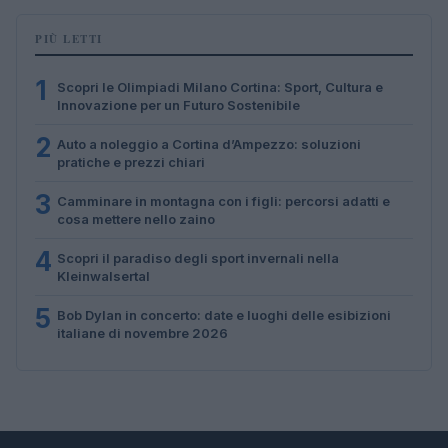
PIÙ LETTI
1
Scopri le Olimpiadi Milano Cortina: Sport, Cultura e
Innovazione per un Futuro Sostenibile
2
Auto a noleggio a Cortina d’Ampezzo: soluzioni
pratiche e prezzi chiari
3
Camminare in montagna con i figli: percorsi adatti e
cosa mettere nello zaino
4
Scopri il paradiso degli sport invernali nella
Kleinwalsertal
5
Bob Dylan in concerto: date e luoghi delle esibizioni
italiane di novembre 2026