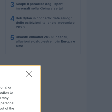
3
Scopri il paradiso degli sport
invernali nella Kleinwalsertal
4
Bob Dylan in concerto: date e luoghi
delle esibizioni italiane di novembre
2026
5
Disastri climatici 2026: incendi,
alluvioni e caldo estremo in Europa e
oltre
sonal or
ection to
ou may
 personal
out of the