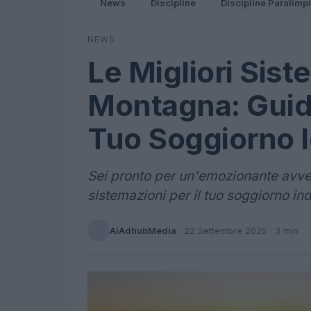
News
Discipline
Discipline Paralimp
NEWS
Le Migliori Sist
Montagna: Guida
Tuo Soggiorno 
Sei pronto per un'emozionante avven
sistemazioni per il tuo soggiorno in
AiAdhubMedia
·
22 Settembre 2025
· 3 min