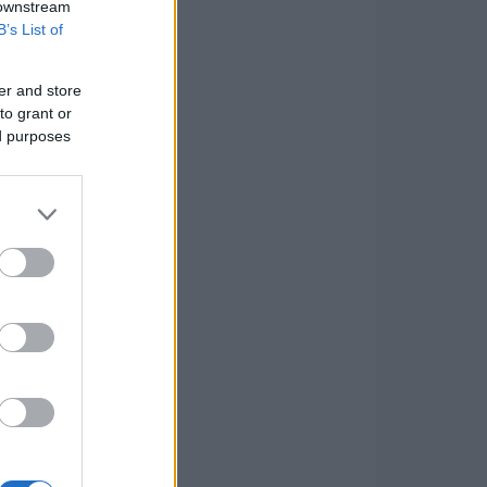
 downstream
B’s List of
er and store
to grant or
ed purposes