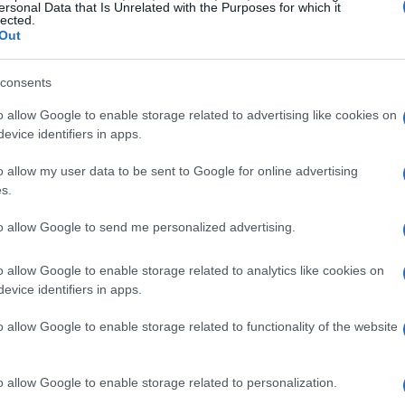
ersonal Data that Is Unrelated with the Purposes for which it
lected.
Out
li
hotel di montagna
rappresentano una scelta
vizi di alta qualità, come
centri benessere
,
consents
zzafiato. Alcuni resort, infatti, sono situati
o allow Google to enable storage related to advertising like cookies on
evice identifiers in apps.
endo di accedere facilmente alle attività
o il
Hotel Rosa Alpina
in Alta Badia e il
Chalet
o allow my user data to be sent to Google for online advertising
s.
to allow Google to send me personalized advertising.
t
o allow Google to enable storage related to analytics like cookies on
ra più informale e accogliente, un
bed &
evice identifiers in apps.
tare ideale. Queste sistemazioni, spesso gestite
o allow Google to enable storage related to functionality of the website
sonale e la possibilità di conoscere meglio la
Al Cantuccio
in Trentino, che propone
o allow Google to enable storage related to personalization.
hi e locali.