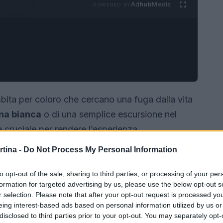
Ad
hub
Media
POWERED BY
ta per coloro che cercano una fuga dalla vita
na bianca
o di una semplice escursione nel
 cruciale per rendere l’esperienza
 le migliori opzioni di
sistemazione in
rtina -
Do Not Process My Personal Information
 tipo di viaggiatore.
to opt-out of the sale, sharing to third parties, or processing of your per
formation for targeted advertising by us, please use the below opt-out s
r selection. Please note that after your opt-out request is processed y
eing interest-based ads based on personal information utilized by us or
disclosed to third parties prior to your opt-out. You may separately opt-