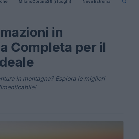
iche
MIlanoCortina26 (i luoghi)
Neve Estrema
emazioni in
 Completa per il
Ideale
tura in montagna? Esplora le migliori
dimenticabile!