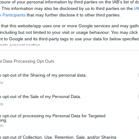
losure of your personal information by third parties on the IAB’s list of
. This information may also be disclosed by us to third parties on the
IA
Participants
that may further disclose it to other third parties.
 that this website/app uses one or more Google services and may gath
including but not limited to your visit or usage behaviour. You may click 
 to Google and its third-party tags to use your data for below specifi
ogle consent section.
l Data Processing Opt Outs
o opt-out of the Sharing of my personal data.
In
o opt-out of the Sale of my Personal Data.
In
, le opzioni sono molte e variegate. Dalle
to opt-out of processing my Personal Data for Targeted
tel di lusso, ogni sistemazione offre
ing.
In
delle scelte più popolari.
o opt-out of Collection, Use, Retention, Sale, and/or Sharing