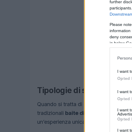
further disc
participants
Downstream 
Please note
information 
deny consent
in below Go
Persona
I want t
Opted 
Tipologie di sistemazioni
I want t
Opted 
Quando si tratta di dormire in montagna
I want 
tradizionali
baite di legno
ai moderni ho
Advertis
Opted 
un’esperienza unica. Di seguito, alcune 
I want t