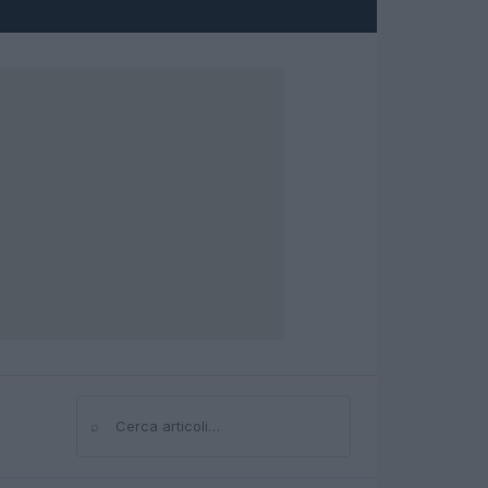
⌕
Cerca