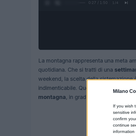
0:28 / 1:50
1
/
4
La montagna rappresenta una meta ambi
quotidiana. Che si tratti di una
settima
weekend, la scelta della sistemazione è
indimenticabile. Questo articolo esplora
Milano Co
montagna
, in grado di soddisfare ogni
If you wish 
sensitive in
confirm you
continue se
information 