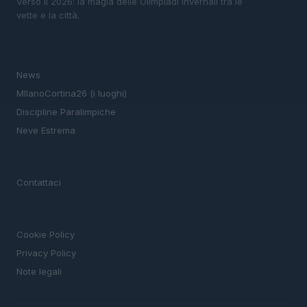
Verso il 2026: la magia delle Olimpiadi invernali tra le
vette e la città.
SEZIONI
News
MIlanoCortina26 (i luoghi)
Discipline Paralimpiche
Neve Estrema
MAGAZINE
Contattaci
LEGALE
Cookie Policy
Privacy Policy
Note legali