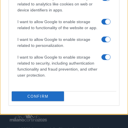
1
Scopri le Olimpiadi Milano Cortina: Sport, Cultura e
related to analytics like cookies on web or
Innovazione per un Futuro Sostenibile
device identifiers in apps.
2
Scopri il paradiso degli sport invernali nella
I want to allow Google to enable storage
Kleinwalsertal
related to functionality of the website or app.
3
Auto a noleggio a Cortina d’Ampezzo: soluzioni
I want to allow Google to enable storage
pratiche e prezzi chiari
related to personalization.
4
Bob Dylan in concerto: date e luoghi delle esibizioni
I want to allow Google to enable storage
italiane di novembre 2026
related to security, including authentication
5
Camminare in montagna con i figli: percorsi adatti e
functionality and fraud prevention, and other
cosa mettere nello zaino
user protection.
CONFIRM