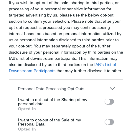
Come scegliere le scarpe da running donna: comfort
If you wish to opt-out of the sale, sharing to third parties, or
e performance
processing of your personal or sensitive information for
Marco Tessari · 8 Ago 2026
targeted advertising by us, please use the below opt-out
section to confirm your selection. Please note that after your
opt-out request is processed you may continue seeing
NEWS
interest-based ads based on personal information utilized by
us or personal information disclosed to third parties prior to
your opt-out. You may separately opt-out of the further
disclosure of your personal information by third parties on the
IAB’s list of downstream participants. This information may
also be disclosed by us to third parties on the
IAB’s List of
Downstream Participants
that may further disclose it to other
third parties.
Please note that this website/app uses one or more Google
Personal Data Processing Opt Outs
services and may gather and store information including but
not limited to your visit or usage behaviour. You may click to
I want to opt-out of the Sharing of my
personal data.
grant or deny consent to Google and its third-party tags to
Opted In
Arrestati cinque agenti della polizia locale di Milano: le
use your data for below specified purposes in below Google
accuse e i dettagli
consent section.
I want to opt-out of the Sale of my
Alessandro Tassinari · 7 Ago 2026
Personal Data.
Opted In