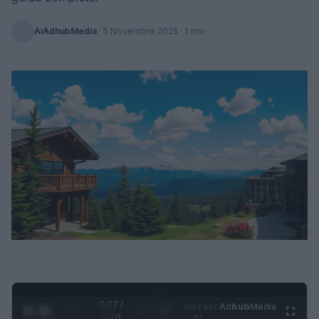
AiAdhubMedia
·
5 Novembre 2025
· 1 min
0:28 /
Ad
hub
Media
POWERED
1
/
4
1:20
BY