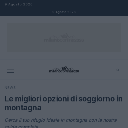
Salta al contenuto
9 Agosto 2026
9 Agosto 2026
⌕
×
⌕
NEWS
Cerca
Le migliori opzioni di soggiorno in
montagna
Cerca il tuo rifugio ideale in montagna con la nostra
guida completa.