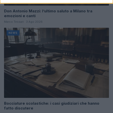
Don Antonio Mazzi: l’ultimo saluto a Milano tra
emozioni e canti
Marco Tessari · 3 Ago 2026
NEWS
Bocciature scolastiche: i casi giudiziari che hanno
fatto discutere