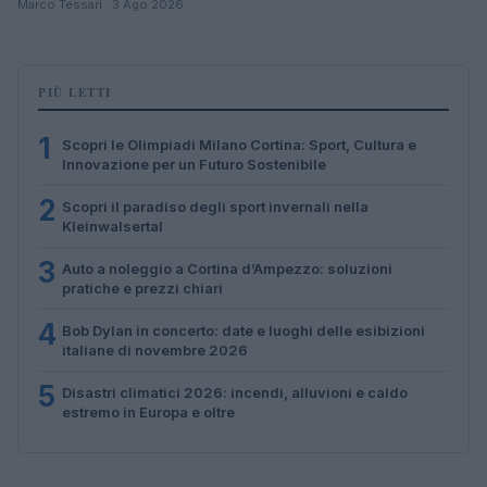
Marco Tessari · 3 Ago 2026
PIÙ LETTI
1
Scopri le Olimpiadi Milano Cortina: Sport, Cultura e
Innovazione per un Futuro Sostenibile
2
Scopri il paradiso degli sport invernali nella
Kleinwalsertal
3
Auto a noleggio a Cortina d’Ampezzo: soluzioni
pratiche e prezzi chiari
4
Bob Dylan in concerto: date e luoghi delle esibizioni
italiane di novembre 2026
5
Disastri climatici 2026: incendi, alluvioni e caldo
estremo in Europa e oltre