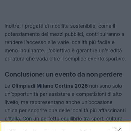
Inoltre, i progetti di mobilità sostenibile, come il
potenziamento dei mezzi pubblici, contribuiranno a
rendere l’accesso alle varie località più facile e
meno inquinante. L’obiettivo è garantire un’eredità
duratura che vada oltre il semplice evento sportivo.
Conclusione: un evento da non perdere
Le
Olimpiadi Milano Cortina 2026
non sono solo
un’opportunità per assistere a competizioni di alto
livello, ma rappresentano anche un’occasione
unica per scoprire due delle località più affascinanti
d’Italia. Con un perfetto equilibrio tra sport, cultura
e sostenibilità, queste Olimpiadi promettono di