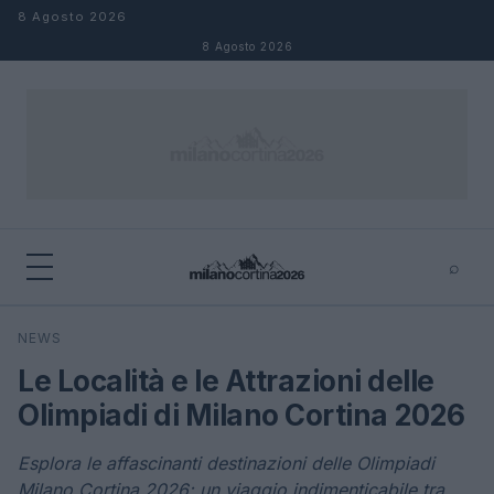
Salta al contenuto
8 Agosto 2026
8 Agosto 2026
⌕
×
⌕
NEWS
Cerca
Le Località e le Attrazioni delle
Olimpiadi di Milano Cortina 2026
Esplora le affascinanti destinazioni delle Olimpiadi
Milano Cortina 2026: un viaggio indimenticabile tra