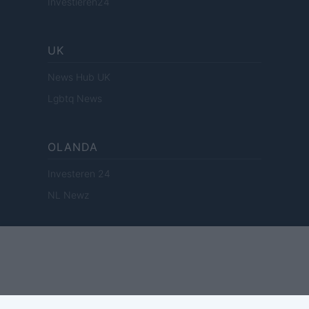
Investieren24
UK
News Hub UK
Lgbtq News
OLANDA
Investeren 24
NL Newz