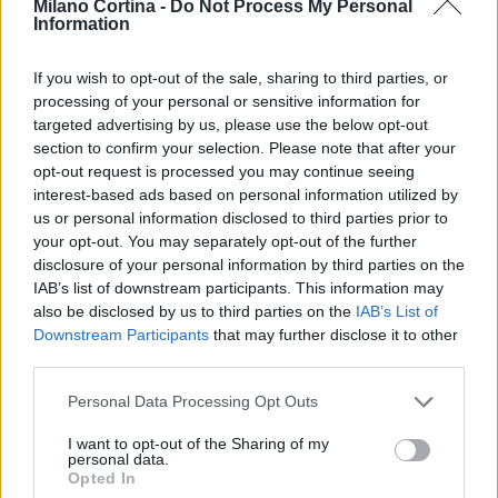
Milano Cortina -
Do Not Process My Personal
essere un evento memorabile per atleti e spettatori.
Information
In attesa dell’inizio dei giochi, l’entusiasmo cresce e
l’Italia si prepara a brillare sulla scena mondiale.
If you wish to opt-out of the sale, sharing to third parties, or
processing of your personal or sensitive information for
targeted advertising by us, please use the below opt-out
section to confirm your selection. Please note that after your
opt-out request is processed you may continue seeing
AUTORE
AiAdhubMedia
interest-based ads based on personal information utilized by
us or personal information disclosed to third parties prior to
your opt-out. You may separately opt-out of the further
disclosure of your personal information by third parties on the
IAB’s list of downstream participants. This information may
also be disclosed by us to third parties on the
IAB’s List of
Downstream Participants
that may further disclose it to other
third parties.
Please note that this website/app uses one or more Google
Personal Data Processing Opt Outs
services and may gather and store information including but
not limited to your visit or usage behaviour. You may click to
I want to opt-out of the Sharing of my
personal data.
grant or deny consent to Google and its third-party tags to
Opted In
use your data for below specified purposes in below Google