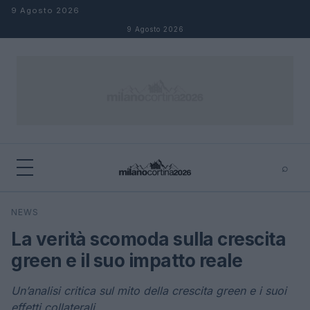
Salta al contenuto
9 Agosto 2026
9 Agosto 2026
⌕
×
⌕
NEWS
Cerca
La verità scomoda sulla crescita
green e il suo impatto reale
Un’analisi critica sul mito della crescita green e i suoi
effetti collaterali.