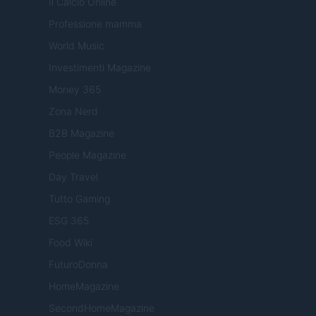
Il Calcio Online
Professione mamma
World Music
Investimenti Magazine
Money 365
Zona Nerd
B2B Magazine
People Magazine
Day Travel
Tutto Gaming
ESG 365
Food Wiki
FuturoDonna
HomeMagazine
SecondHomeMagazine