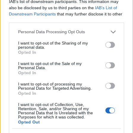
IAB’s list of downstream participants. This information may
also be disclosed by us to third parties on the
IAB’s List of
Downstream Participants
that may further disclose it to other
third parties.
Please note that this website/app uses one or more Google
Personal Data Processing Opt Outs
services and may gather and store information including but
not limited to your visit or usage behaviour. You may click to
I want to opt-out of the Sharing of my
personal data.
grant or deny consent to Google and its third-party tags to
Opted In
Continua a leggere
use your data for below specified purposes in below Google
consent section.
I want to opt-out of the Sale of my
Personal Data.
NEWS
Opted In
I want to opt-out of processing my
Personal Data for Targeted Advertising.
Opted In
I want to opt-out of Collection, Use,
Retention, Sale, and/or Sharing of my
Personal Data that Is Unrelated with the
Purposes for which it was collected.
Opted Out