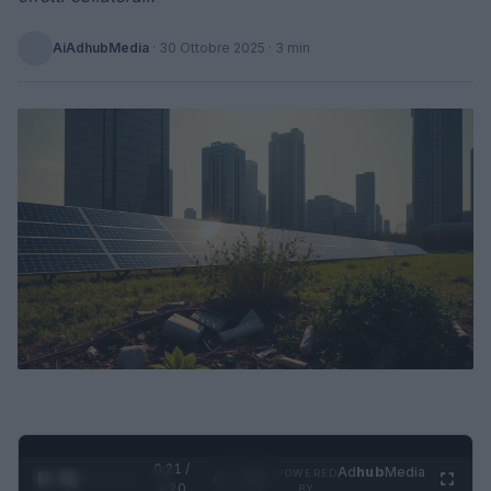
AiAdhubMedia
·
30 Ottobre 2025
· 3 min
0:22 /
Ad
hub
Media
POWERED
1
/
4
1:20
BY