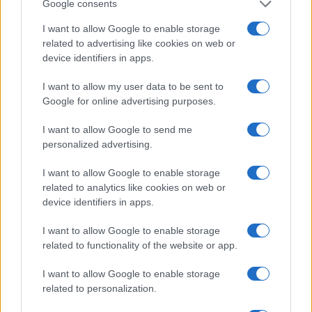
Google consents
I want to allow Google to enable storage
related to advertising like cookies on web or
Come scegliere le scarpe da running donna: comfort
device identifiers in apps.
e performance
Marco Tessari · 8 Ago 2026
I want to allow my user data to be sent to
Google for online advertising purposes.
NEWS
I want to allow Google to send me
personalized advertising.
I want to allow Google to enable storage
related to analytics like cookies on web or
device identifiers in apps.
I want to allow Google to enable storage
related to functionality of the website or app.
I want to allow Google to enable storage
related to personalization.
Arrestati cinque agenti della polizia locale di Milano: le